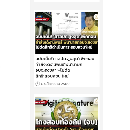
ฉบับเต็ม!‘ศาลปค.สูงสุด’เพิกถอน
คำสั่งเด้ง‘นิพนธ์’พ้น‘นายก
อบจ.สงขลา’-ไม่ตัด
สิทธิ‘สอบสวน’ใหม่
04 สิงหาคม 2569