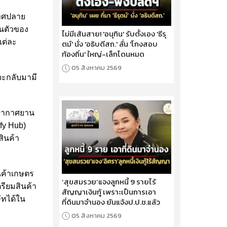
เทศปลาย
้นตัวของ
ไม่มีเส้นสาย! 'อนุทิน' รับตั้งเอง 'ธีรุ
แต่ละ
ตม์' นั่ง 'อธิบดีสถ.' ลั่น 'โกงสอบ
ท้องถิ่น' ใหญ่-เล็กโดนหมด
05 สิงหาคม 2569
จะกลับมามี
่าอากาศยาน
fy Hub)
สินค้า
นค้าเกษตร
‘สุขสมรวย’แจงลูกหนี้ 9 รายไร้
รียมสินค้า
สัญญาเงินกู้ เพราะเป็นการเอา
ัทได้ใน
ที่ดินมาจำนอง ยันแจ้งป.ป.ช.แล้ว
05 สิงหาคม 2569