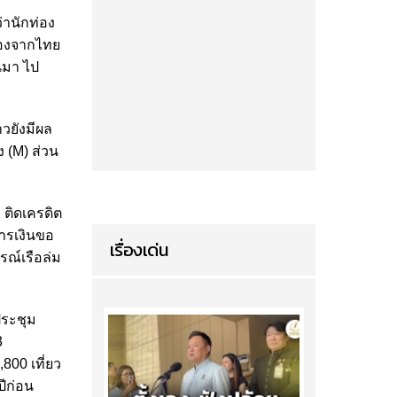
่านักท่อง
ื่องจากไทย
นมา ไป
าวยังมีผล
ง (M) ส่วน
 ติดเครดิต
ารเงินขอ
เรื่องเด่น
รณ์เรือล่ม
ประชุม
3
00 เที่ยว
ปีก่อน