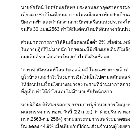
นายชัยรัตน์ ไตรรัตนจรัสพร ประธานสภาอุตสาหกรรมท่อง
เที่ยวต่างชาติในเดือนเม.ย.จะไม่เหลือเลย เทียบกับเดือนเ
ปิดน่านฟ้า และสำนักงานการบินพลเรือนแห่งประเทศไทย (
จนถึง 30 เม.ย.2563 ทำให้มีแต่คนไทยที่เดินทางกลับประ
ส่วนมาตรการการให้สินเชื่อดอกเบี้ยต่ำ 2% เพื่อช่วยเหล
ในทางปฏิบัติไม่มากนัก โดยขณะนี้มีเพียงเอสเอ็มอีไม่ถึง
เอสเอ็มอีรายเล็กส่วนใหญ่เข้าไม่ถึงสินเชื่อเลย
"การเข้าถึงซอฟท์โลนกับเอสเอ็มอี โดยเฉพาะรายเล็กทำไ
บูโรบ้าง และกำไรในงบการเงินไม่เป็นไปตามหลักเกณฑ์
ให้ผ่อนปรนเงื่อนไขบางอย่างลง เพราะที่ผ่านมาภาคการท
ที่ภูเก็ต ทำให้กำไรแทบไม่มี" นายชัยรัตน์กล่าว
นายนิตินัย ศิริสมรรถการ กรรมการผู้อำนวยการใหญ่ บ
คณะกรรมการ ทอท. วันนี้ (22 เม.ย.) ว่า ฝ่ายบริห
(ต.ค.2563-ก.ย.2564) จากผลกระทบการแพร่ระบาดของโรค
บิน ลดลง 44.9% เมื่อเทียบกับปีก่อน ส่วนจำนวนผู้โดยส