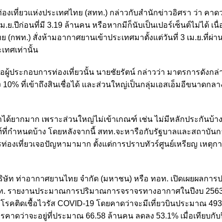
เที่ยวแห่งประเทศไทย (สทท.) กล่าวกับสำนักข่าวอิศรา ว่า คาดว
ม.ย.ปีก่อนที่มี 3.19 ล้านคน หรือหากมีก็นับเป็นเปอร์เซ็นต์ไม่ได้ เน
กพท.) สั่งห้ามอากาศยานเข้าประเทศมาตั้งแต่วันที่ 3 เม.ย.ที่ผ่า
เทศเท่านั้น
ือผู้ประกอบการท่องเที่ยวนั้น นายชัยรัตน์ กล่าวว่า มาตรการดังกล่
 10% ที่เข้าถึงสินเชื่อได้ และส่วนใหญ่เป็นกลุ่มเอสเอ็มอีขนาดกลา
ด้ยากมาก เพราะส่วนใหญ่ไม่เข้าเกณฑ์ เช่น ไม่มีหลักประกันบ้าง
ที่กำหนดบ้าง โดยหลังจากนี้ สทท.จะหารือกับรัฐบาลและสถาบันก
่องเที่ยวเจอปัญหามามาก ตั้งแต่การปราบทัวร์ศูนย์เหรียญ เหตุกา
ริษัท ท่าอากาศยานไทย จำกัด (มหาชน) หรือ ทอท. เปิดเผยผลการ
าร ทอท. รายงานประมาณการปริมาณการจราจรทางอากาศในปีงบ 256
ติดเชื้อไวรัส COVID-19 โดยคาดว่าจะมีเที่ยวบินประมาณ 493,8
ารคาดว่าจะอยู่ที่ประมาณ 66.58 ล้านคน ลดลง 53.1% เมื่อเทียบกับ