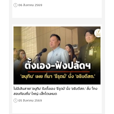
06 สิงหาคม 2569
ไม่มีเส้นสาย! 'อนุทิน' รับตั้งเอง 'ธีรุตม์' นั่ง 'อธิบดีสถ.' ลั่น 'โกง
สอบท้องถิ่น' ใหญ่-เล็กโดนหมด
05 สิงหาคม 2569