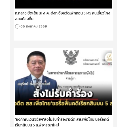
ก.กลาง ขีดเส้น 31 ส.ค. ส่งก.จังหวัดเพิกถอน 5,145 คนเอี่ยวโกง
สอบท้องถิ่น
06 สิงหาคม 2569
‘องค์คณะวินิจฉัยฯ’สั่งไม่รับคำร้อง‘อดีต สส.เพื่อไทย’ขอรื้อคดี
เรียกสินบน 5 ล.พิจารณาใหม่