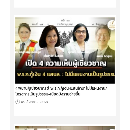
4 พยานผู้เชี่ยวชาญ ชี้ 'พ.ร.ก.กู้เงิน4แสนล้าน' ไม่มีแผนงาน/
โครงการเป็นรูปธรรม-เบียดบังรายจ่ายอื่น
09 สิงหาคม 2569