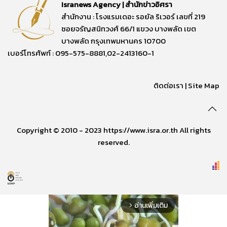
Isranews Agency | สำนักข่าวอิศรา
สำนักงาน : โรงแรมเดอะ รอยัล ริเวอร์ เลขที่ 219
ซอยจรัญสนิทวงศ์ 66/1 แขวง บางพลัด เขต
บางพลัด กรุงเทพมหานคร 10700
เบอร์โทรศัพท์ : 095-575-8881,02-2413160-1
ติดต่อเรา
|
Site Map
Copyright © 2010 - 2023 https://www.isra.or.th All rights
reserved.
อ่านเพิ่มเติม
arrow_forward_ios