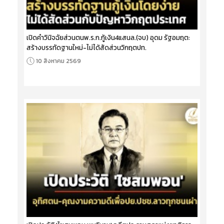
เปิดคำวินิจฉัยส่วนตนพ.ร.ก.กู้เงิน4แสนล.(จบ) อุดม รัฐอมฤต:
สร้างบรรทัดฐานใหม่-ไม่ได้สัดส่วนวิกฤตปท.
10 สิงหาคม 2569