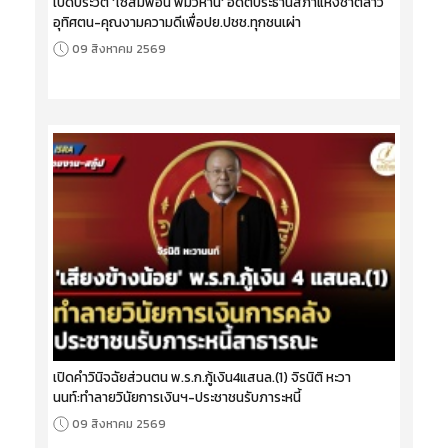
เปิดประวัติ 'ไซสมพอน พมวิหาน' อดีตประธานสภาแห่งชาติลาว
อุทิศตน-คุณงามความดีเพื่อปย.ปชช.ทุกชนเผ่า
09 สิงหาคม 2569
เปิดคำวินิจฉัยส่วนตน พ.ร.ก.กู้เงิน4แสนล.(1) จิรนิติ หะวา
นนท์:ทำลายวินัยการเงินฯ-ประชาชนรับภาระหนี้
09 สิงหาคม 2569