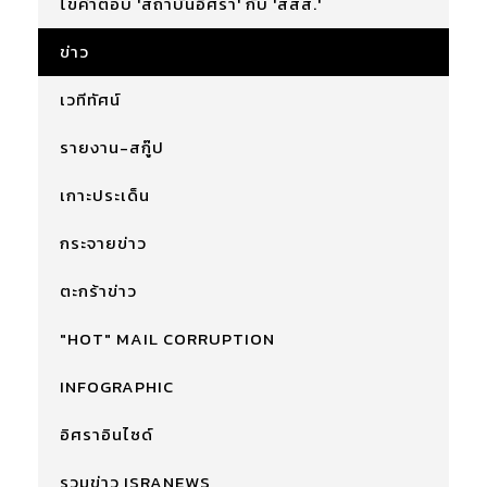
ไขคำตอบ 'สถาบันอิศรา' กับ 'สสส.'
ข่าว
เวทีทัศน์
รายงาน-สกู๊ป
เกาะประเด็น
กระจายข่าว
ตะกร้าข่าว
"HOT" MAIL CORRUPTION
INFOGRAPHIC
อิศราอินไซด์
รวมข่าว ISRANEWS