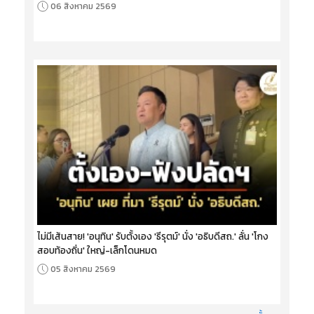
06 สิงหาคม 2569
ไม่มีเส้นสาย! 'อนุทิน' รับตั้งเอง 'ธีรุตม์' นั่ง 'อธิบดีสถ.' ลั่น 'โกง
สอบท้องถิ่น' ใหญ่-เล็กโดนหมด
05 สิงหาคม 2569