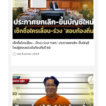
เช็กชื่อใครเลื่อน - (โกง) ร่วง! 'กสถ.' ประกาศยกเลิก-ขึ้นบัญชี
ใหม่ผู้สอบแข่งขันท้องถิ่นปี 68
08 สิงหาคม 2569