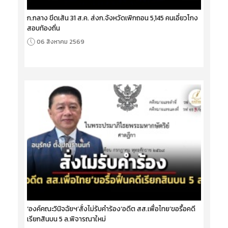
ก.กลาง ขีดเส้น 31 ส.ค. ส่งก.จังหวัดเพิกถอน 5,145 คนเอี่ยวโกง
สอบท้องถิ่น
06 สิงหาคม 2569
‘องค์คณะวินิจฉัยฯ’สั่งไม่รับคำร้อง‘อดีต สส.เพื่อไทย’ขอรื้อคดี
เรียกสินบน 5 ล.พิจารณาใหม่