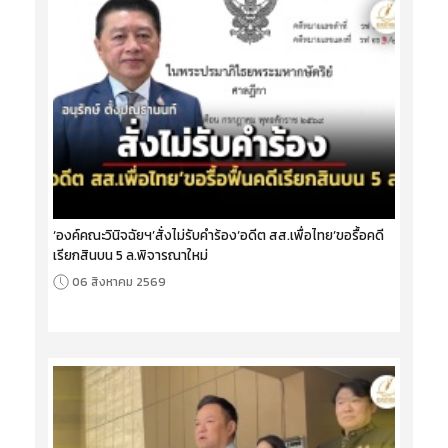
‘องค์คณะวินิจฉัยฯ’สั่งไม่รับคำร้อง‘อดีต สส.เพื่อไทย’ขอรื้อคดี
เรียกสินบน 5 ล.พิจารณาใหม่
06 สิงหาคม 2569