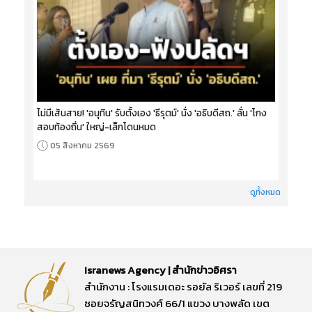
ไม่มีเส้นสาย! 'อนุทิน' รับตั้งเอง 'ธีรุตม์' นั่ง 'อธิบดีสถ.' ลั่น 'โกง
สอบท้องถิ่น' ใหญ่-เล็กโดนหมด
05 สิงหาคม 2569
ดูทั้งหมด
Isranews Agency | สำนักข่าวอิศรา
สำนักงาน : โรงแรมเดอะ รอยัล ริเวอร์ เลขที่ 219
ซอยจรัญสนิทวงศ์ 66/1 แขวง บางพลัด เขต