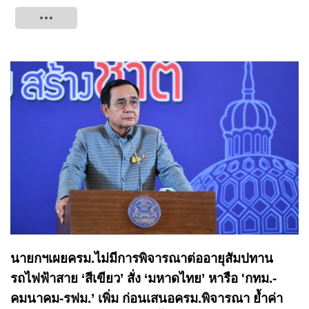
Tweet
นายกฯเผยครม.ไม่มีการพิจารณาต่ออายุสัมปทาน
รถไฟฟ้าสาย ‘สีเขียว’ สั่ง ‘มหาดไทย’ หารือ 'กทม.-
คมนาคม-รฟม.’ เพิ่ม ก่อนเสนอครม.พิจารณา ย้ำค่า