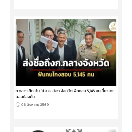
ก.กลาง ขีดเส้น 31 ส.ค. ส่งก.จังหวัดเพิกถอน 5,145 คนเอี่ยวโกง
สอบท้องถิ่น
06 สิงหาคม 2569