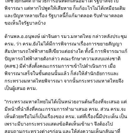
ให้ช่วยกันคิด ถ้ามีวิธีการอื่นที่ดีก็เสนอมาได้ รัฐบาลจะไป
พิจารณา แต่หากไปพูดให้เสียหาย ก็แก้อะไรไม่ได้เหมือนเดิม
และปัญหาหลายเรื่อง รัฐบาลนี้ก็แก้มาตลอด รับทำมาตลอด
ขอเห็นใจรัฐบาลบ้าง
ด้านพล.อ.อนุพงษ์ เผ่าจินดา รมว.มหาดไทย กล่าวหลังประชุม
ครม. ว่า ครม.ยังไม่ได้มีการพิจารณาเรื่องการขยายสัญญา
สัมปทานรถไฟฟ้าสายสีเขียวแต่อย่างใด ทั้งนี้ การพิจารณาแก้
ปัญหารถไฟฟ้าสายดังกล่าว คณะรักษาความสงบแห่งชาติ
(คสช.) มีคำสั่งตั้งคณะกรรมการฯเข้าไปดำเนินการ เมื่อ
พิจารณาเสร็จในขั้นตอนนั้นแล้ว ก็ส่งให้สำนักอัยการและ
กระทรวงมหาดไทยพิจารณา จากนั้นกระทรวงมหาดไทยจึง
เป็นผู้เสนอ ครม.
“กระทรวงมหาดไทยไม่ได้เป็นหน่วยงานต้นเรื่องที่จะเสนอ แต่
มีหน้าที่นำสิ่งที่คณะกรรมการทำมาเสนอ ครม. ส่วน ครม.จะ
เห็นด้วยหรือไม่ก็เป็นเรื่องของ ครม. แต่ที่เรื่องนี้มีประเด็น เป็น
เพราะมีบางกระทรวงแสดงข้อคิดเห็นเข้ามา จึงต้องไป
สอบถามกระทรวงต่างๆก่อน และให้ส่งความเห็นกลับมาที่