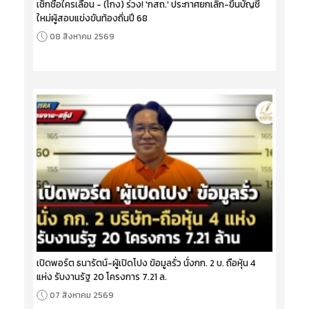
เช็กชื่อใครเลื่อน - (โกง) ร่วง! 'กสถ.' ประกาศยกเลิก-ขึ้นบัญชี
ใหม่ผู้สอบแข่งขันท้องถิ่นปี 68
08 สิงหาคม 2569
เปิดพอร์ต ธนารัตน์-ผู้เปิดโปง ข้อมูลรั่ว นั่งกก. 2 บ. ถือหุ้น 4
แห่ง รับงานรัฐ 20 โครงการ 7.21 ล.
07 สิงหาคม 2569