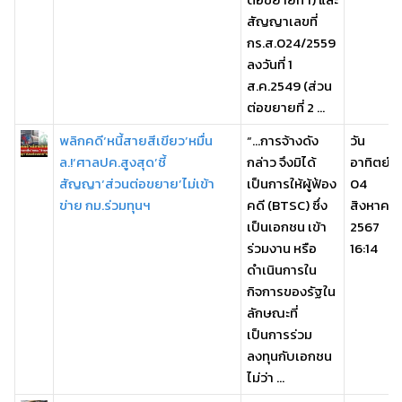
สัญญาเลขที่
กร.ส.024/2559
ลงวันที่ 1
ส.ค.2549 (ส่วน
ต่อขยายที่ 2 ...
พลิกคดี‘หนี้สายสีเขียว’หมื่น
“…การจ้างดัง
วัน
ล.!‘ศาลปค.สูงสุด’ชี้
กล่าว จึงมิได้
อาทิตย์,
สัญญา‘ส่วนต่อขยาย’ไม่เข้า
เป็นการให้ผู้ฟ้อง
04
ข่าย กม.ร่วมทุนฯ
คดี (BTSC) ซึ่ง
สิงหาคม
เป็นเอกชน เข้า
2567
ร่วมงาน หรือ
16:14
ดำเนินการใน
กิจการของรัฐใน
ลักษณะที่
เป็นการร่วม
ลงทุนกับเอกชน
ไม่ว่า ...