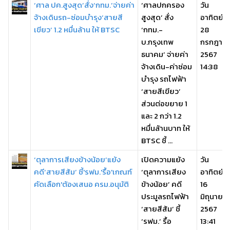
‘ศาล ปค.สูงสุด’สั่ง‘กทม.’จ่ายค่า
‘ศาลปกครอง
วัน
จ้างเดินรถ-ซ่อมบำรุง‘สายสี
สูงสุด’ สั่ง
อาทิตย์,
เขียว’ 1.2 หมื่นล้าน ให้ BTSC
‘กทม.-
28
บ.กรุงเทพ
กรกฎาค
ธนาคม’ จ่ายค่า
2567
จ้างเดิน-ค่าซ่อม
14:38
บำรุง รถไฟฟ้า
‘สายสีเขียว’
ส่วนต่อขยาย 1
และ 2 กว่า 1.2
หมื่นล้านบาท ให้
BTSC ชี้ ...
‘ตุลาการเสียงข้างน้อย’แย้ง
เปิดความแย้ง
วัน
คดี‘สายสีส้ม’ ชี้'รฟม.'รื้อ'เกณฑ์
‘ตุลาการเสียง
อาทิตย์,
คัดเลือก'ต้องเสนอ ครม.อนุมัติ
ข้างน้อย’ คดี
16
ประมูลรถไฟฟ้า
มิถุนายน
‘สายสีส้ม’ ชี้
2567
‘รฟม.’ รื้อ
13:41