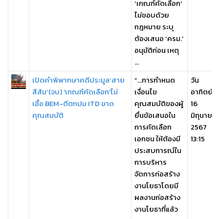
‘เกณฑ์คัดเลือก’
ไม่ชอบด้วย
กฎหมาย ระบุ
ต้องเสนอ ‘ครม.’
อนุมัติก่อน เหตุ
...
เปิดคำพิพากษาคดีประมูล‘สาย
“…การกำหนด
วัน
สีส้ม’(จบ) 'เกณฑ์คัดเลือก'ไม่
เงื่อนไข
อาทิตย์,
เอื้อ BEM-ตีตกปม ITD ขาด
คุณสมบัติของผู้
16
คุณสมบัติ
ยื่นข้อเสนอใน
มิถุนายน
การคัดเลือก
2567
เอกชน ให้ต้องมี
13:15
ประสบการณ์ใน
การบริหาร
จัดการก่อสร้าง
งานโยธาโดยมี
ผลงานก่อสร้าง
งานโยธาที่แล้ว