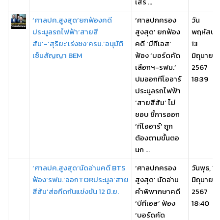
เสร ...
‘ศาลปค.สูงสุด’ยกฟ้องคดี
‘ศาลปกครอง
วัน
ประมูลรถไฟฟ้า‘สายสี
สูงสุด’ ยกฟ้อง
พฤหัสบดี
ส้ม’-‘สุริยะ’เร่งชง‘ครม.’อนุมัติ
คดี ‘บีทีเอส’
13
เซ็นสัญญา BEM
ฟ้อง ‘บอร์ดคัด
มิถุนายน
เลือกฯ-รฟม.’
2567
ปมออกทีโออาร์
18:39
ประมูลรถไฟฟ้า
‘สายสีส้ม’ ไม่
ชอบ ชี้การออก
‘ทีโออาร์’ ถูก
ต้องตามขั้นตอ
นก ...
‘ศาลปค.สูงสุด’นัดอ่านคดี BTS
‘ศาลปกครอง
วันพุธ, 12
ฟ้อง‘รฟม.’ออกTORประมูล‘สาย
สูงสุด’ นัดอ่าน
มิถุนายน
สีส้ม’ส่อกีดกันแข่งขัน 12 มิ.ย.
คำพิพากษาคดี
2567
‘บีทีเอส’ ฟ้อง
18:40
‘บอร์ดคัด