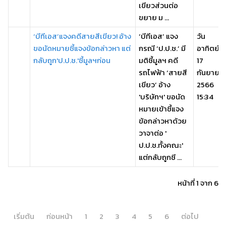
เขียวส่วนต่อ
ขยาย ม ...
‘บีทีเอส’แจงคดีสายสีเขียว! อ้าง
‘บีทีเอส’ แจง
วัน
ขอนัดหมายชี้แจงข้อกล่าวหา แต่
กรณี ‘ป.ป.ช.’ มี
อาทิตย์,
กลับถูก'ป.ป.ช.'ชี้มูลฯก่อน
มติชี้มูลฯ คดี
17
รถไฟฟ้า ‘สายสี
กันยายน
เขียว’ อ้าง
2566
'บริษัทฯ' ขอนัด
15:34
หมายเข้าชี้แจง
ข้อกล่าวหาด้วย
วาจาต่อ '
ป.ป.ช.ทั้งคณะ'
แต่กลับถูกชี ...
หน้าที่ 1 จาก 6
เริ่มต้น
ก่อนหน้า
1
2
3
4
5
6
ต่อไป