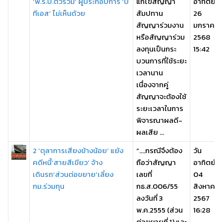
‘พ.ร.บ.ตั๋วร่วม’ ผู้ประกอบการ ‘บี
แก้ไขสัญญา
อาทิตย์,
ทีเอส’ ไม่เห็นด้วย
สัมปทาน
26
สัญญาร่วมงาน
มกราคม
หรือสัญญาร่วม
2568
ลงทุนเป็นกระ
15:42
บวนการที่ใช้ระยะ
เวลานาน
เนื่องจากคู่
สัญญาจะต้องใช้
ระยะเวลาในการ
พิจารณาผลดี-
ผลเสีย ...
2 ‘ตุลาการเสียงข้างน้อย’ แย้ง
“….กรณีจึงต้อง
วัน
คดีหนี้‘สายสีเขียว’ จ้าง
ถือว่าสัญญา
อาทิตย์,
เดินรถ‘ส่วนต่อขยาย’เลี่ยง
เลขที่
04
กม.ร่วมทุน
กธ.ส.006/55
สิงหาคม
ลงวันที่ 3
2567
พ.ค.2555 (ส่วน
16:28
ต่อขยายที่ 1) และ