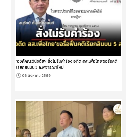
‘องค์คณะวินิจฉัยฯ’สั่งไม่รับคำร้อง‘อดีต สส.เพื่อไทย’ขอรื้อคดี
เรียกสินบน 5 ล.พิจารณาใหม่
06 สิงหาคม 2569