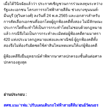
เมื่อได้วินิจฉัยแล้วว่า ประกาศเชิญชวนการร่วมลงทุนระหว่าง
รัฐและเอกชน โครงการรถไฟฟ้าสายสีส้ม ช่วงบางขุนนนท์-
มีนบุรี (สุวินทวงศ์) ลงวันที่ 24 พ.ค.2565 และเอกสารสำหรับ
การคัดเลือกเอกชนที่ออกโดยผู้ถูกฟ้องคดีทั้งสอง ไม่มีลักษณะ
ประการใดที่จะทำให้เป็นการกระทำโดยไม่ชอบด้วยกฎหมาย
แล้ว กรณีจึงไม่เป็นการกระทำละเมิดต่อผู้ฟ้องคดีตามมาตรา
420 แห่งประมวลกฎหมายแพ่งและพาณิชย์ ผู้ถูกฟ้องคดีทั้ง
สองจึงไม่ต้องรับผิดชดใช้ค่าสินไหมทดแทนให้แก่ผู้ฟ้องคดี
ผู้ฟ้องคดีจึงยื่นอุทธรณ์คำพิพากษาศาลปกครองชั้นต้นต่อศาล
ปกครองสูงสุด
อ่านประกอบ :
สศช.แนะ‘รฟม.’ปรับแผนเดินรถไฟฟ้าสายสีส้ม‘ศูนย์วัฒนธร