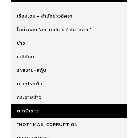
เรื่องเด่น - สำนักข่าวอิศรา
ไขคำตอบ 'สถาบันอิศรา' กับ 'สสส.'
ข่าว
เวทีทัศน์
รายงาน-สกู๊ป
เกาะประเด็น
กระจายข่าว
ตะกร้าข่าว
"HOT" MAIL CORRUPTION
INFOGRAPHIC