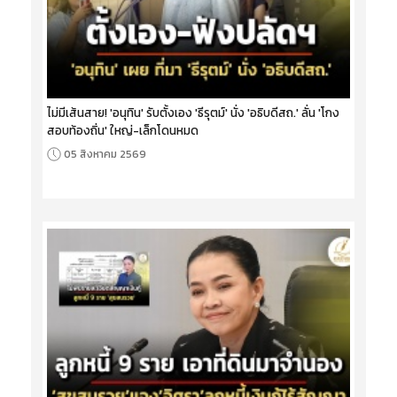
ไม่มีเส้นสาย! 'อนุทิน' รับตั้งเอง 'ธีรุตม์' นั่ง 'อธิบดีสถ.' ลั่น 'โกง
สอบท้องถิ่น' ใหญ่-เล็กโดนหมด
05 สิงหาคม 2569