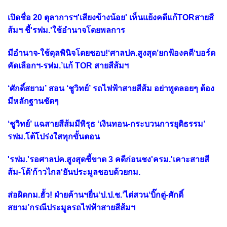
เปิดชื่อ 20 ตุลาการฯ'เสียงข้างน้อย' เห็นแย้งคดีแก้TORสายสี
ส้มฯ ชี้'รฟม.'ใช้อำนาจโดยพลการ
มีอำนาจ-ใช้ดุลพินิจโดยชอบ!‘ศาลปค.สูงสุด’ยกฟ้องคดี‘บอร์ด
คัดเลือกฯ-รฟม.’แก้ TOR สายสีส้มฯ
‘ศักดิ์สยาม’ สอน ‘ชูวิทย์’ รถไฟฟ้าสายสีส้ม อย่าพูดลอยๆ ต้อง
มีหลักฐานชัดๆ
‘ชูวิทย์’ แฉสายสีส้มมีพิรุธ ‘เงินทอน-กระบวนการยุติธรรม’
รฟม.โต้โปร่งใสทุกขั้นตอน
'รฟม.'รอศาลปค.สูงสุดชี้ขาด 3 คดีก่อนชง'ครม.'เคาะสายสี
ส้ม-โต้'ก้าวไกล'ยันประมูลชอบด้วยกม.
ส่อผิดกม.ฮั้ว! ฝ่ายค้านฯยื่น‘ป.ป.ช.’ไต่สวน‘บิ๊กตู่-ศักดิ์
สยาม’กรณีประมูลรถไฟฟ้าสายสีส้มฯ