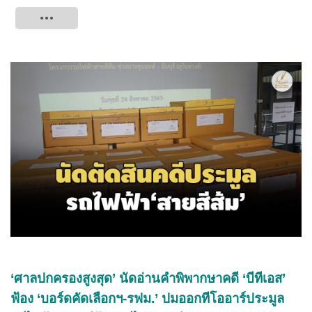
Tweet
‘ศาลปกครองสูงสุด’ นัดอ่านคำพิพากษาคดี ‘บีทีเอส’
ฟ้อง ‘บอร์ดคัดเลือกฯ-รฟม.’ ปมออกทีโออาร์ประมูล