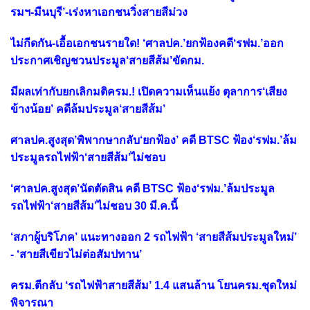
รมฯ-มีนบุรี’-เร่งหาเอกชนวิ่งสายสีม่วง
ไม่กีดกัน-เอื้อเอกชนรายใด! ‘ศาลปค.’ยกฟ้องคดี‘รฟม.’ออก
ประกาศเชิญชวนประมูล‘สายสีส้ม’ขัดกม.
มีผลเท่ากับยกเลิกมติครม.! เปิดความเห็นแย้ง ตุลาการ‘เสียง
ข้างน้อย’ คดีล้มประมูล‘สายสีส้ม’
ศาลปค.สูงสุด’พิพากษากลับ‘ยกฟ้อง’ คดี BTSC ฟ้อง‘รฟม.’ล้ม
ประมูลรถไฟฟ้า‘สายสีส้ม’ไม่ชอบ
‘ศาลปค.สูงสุด’นัดตัดสิน คดี BTSC ฟ้อง‘รฟม.’ล้มประมูล
รถไฟฟ้า‘สายสีส้ม’ไม่ชอบ 30 มี.ค.นี้
‘สภาผู้บริโภค’ แนะทางออก 2 รถไฟฟ้า ‘สายสีส้มประมูลใหม่’
- ‘สายสีเขียวไม่ต่อสัมปทาน’
ครม.ตีกลับ ‘รถไฟฟ้าสายสีส้ม’ 1.4 แสนล้าน โยนครม.ชุดใหม่
พิจารณา