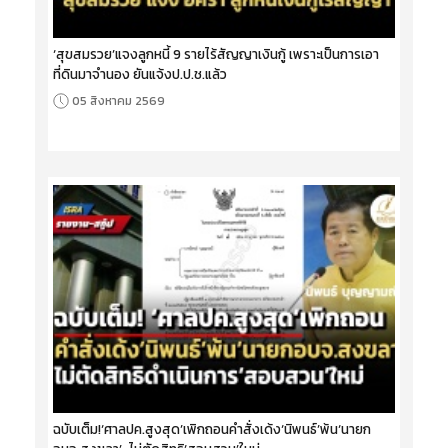
‘สุขสมรวย’แจงลูกหนี้ 9 รายไร้สัญญาเงินกู้ เพราะเป็นการเอา
ที่ดินมาจำนอง ยันแจ้งป.ป.ช.แล้ว
05 สิงหาคม 2569
ฉบับเต็ม!‘ศาลปค.สูงสุด’เพิกถอนคำสั่งเด้ง‘นิพนธ์’พ้น‘นายก