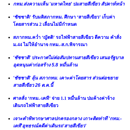
กทม.ส่งความเห็น ‘มหาดไทย’ ปมสายสีเขียว สัปดาห์หน้า
‘ชัชชาติ’ รับมติสภากทม. ศึกษา ‘สายสีเขียว’ เก็บค่า
โดยสารส่วน 2 เลื่อนไม่มีกำหนด
สภากทม.คว่ำ ‘ญัตติ’ รถไฟฟ้าสายสีเขียว ตีความ คำสั่ง
ม.44 ไม่ให้อำนาจ กทม.-ส.ก.พิจารณา
‘ชัชชาติ’ ประกาศไม่ต่อสัมปทานสายสีเขียว เสนอรัฐบาล
อุดหนุนค่าก่อสร้าง 5.8 หมื่นล้าน
‘ชัชชาติ’ ลุ้น สภากทม. เคาะค่าโดยสาร ส่วนต่อขยาย
สายสีเขียว 26 ต.ค.นี้
ศาลสั่ง ‘กทม.-เคที’ จ่าย 1.1 หมื่นล้าน ปมค้างค่าจ้าง
เดินรถไฟฟ้าสายสีเขียว
เจาะคำพิพากษาศาลปกครองกลาง เกาะติดท่าที 'กทม.-
เคที'อุทธรณ์คดีค่าเดินรถ'สายสีเขียว'