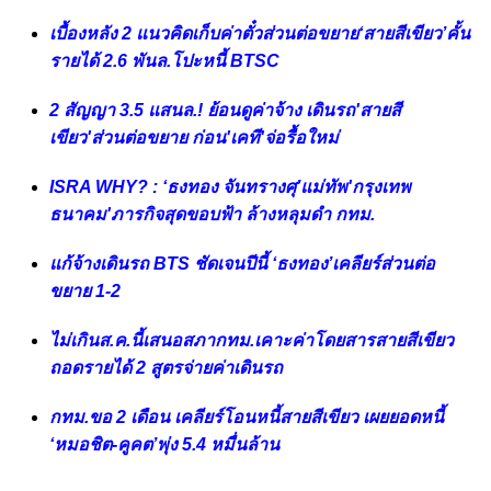
เบื้องหลัง 2 แนวคิดเก็บค่าตั๋วส่วนต่อขยาย‘สายสีเขียว’คั้น
รายได้ 2.6 พันล.โปะหนี้ BTSC
2 สัญญา 3.5 แสนล.! ย้อนดูค่าจ้าง เดินรถ'สายสี
เขียว'ส่วนต่อขยาย ก่อน'เคที'จ่อรื้อใหม่
ISRA WHY? : ‘ธงทอง จันทรางศุ’แม่ทัพ'กรุงเทพ
ธนาคม'ภารกิจสุดขอบฟ้า ล้างหลุมดำ กทม.
แก้จ้างเดินรถ BTS ชัดเจนปีนี้ ‘ธงทอง’เคลียร์ส่วนต่อ
ขยาย 1-2
ไม่เกินส.ค.นี้เสนอสภากทม.เคาะค่าโดยสารสายสีเขียว
ถอดรายได้ 2 สูตรจ่ายค่าเดินรถ
กทม.ขอ 2 เดือน เคลียร์โอนหนี้สายสีเขียว เผยยอดหนี้
‘หมอชิต-คูคต’พุ่ง 5.4 หมื่นล้าน