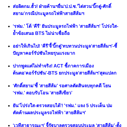
ส่อผิดกม.ฮั้ว! ฝ่ายค้านฯยื่น‘ป.ป.ช.’ไต่สวน‘บิ๊กตู่-ศักดิ์
สยาม’กรณีประมูลรถไฟฟ้าสายสีส้มฯ
‘รฟม.’ โต้ ‘คีรี’ ยันประมูลรถไฟฟ้า ‘สายสีส้มฯ’ โปร่งใส-
ย้ำข้อเสนอ BTS ไม่น่าเชื่อถือ
อย่าให้เกินไป! ‘คีรี’จี้‘บิ๊กตู่’ทบทวนประมูล‘สายสีส้มฯ’-ชี้
ปัญหาคอร์รัปชันไทยรุนแรงมาก
ปากพูดแต่ไม่ทำจริง! ACT ชี้ภาคการเมือง
ต้นตอ‘คอร์รัปชัน’-BTS ยกประมูล‘สายสีส้มฯ’สุดแปลก
‘ศักดิ์สยาม’ชี้ ‘สายสีส้ม’ รอศาลตัดสินจบทุกคดี โยน
‘รฟม.’ ตอบรับโอน ‘สายสีเขียว’
ยัน'โปร่งใส-ตรวจสอบได้'! 'รฟม.' แจง 5 ประเด็น ปม
คัดค้านผลประมูลรถไฟฟ้า 'สายสีส้มฯ'
‘เวทีสาธารณะฯ’ จี้รัฐบาลตรวจสอบประมูล ‘สายสีส้ม’-ตั้ง