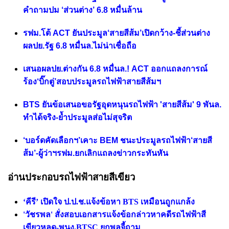
คำถามปม ‘ส่วนต่าง’ 6.8 หมื่นล้าน
รฟม.โต้ ACT ยันประมูล‘สายสีส้ม’เปิดกว้าง-ชี้ส่วนต่าง
ผลปย.รัฐ 6.8 หมื่นล.ไม่น่าเชื่อถือ
เสนอผลปย.ต่างกัน 6.8 หมื่นล.! ACT ออกแถลงการณ์
ร้อง‘บิ๊กตู่’สอบประมูลรถไฟฟ้าสายสีส้มฯ
BTS ยันข้อเสนอขอรัฐอุดหนุนรถไฟฟ้า 'สายสีส้ม' 9 พันล.
ทำได้จริง-ย้ำประมูลส่อไม่สุจริต
‘บอร์ดคัดเลือกฯ’เคาะ BEM ชนะประมูลรถไฟฟ้า‘สายสี
ส้ม’-ผู้ว่าฯรฟม.ยกเลิกแถลงข่าวกระทันหัน
อ่านประกอบรถไฟฟ้าสายสีเขียว
‘คีรี’ เปิดใจ ป.ป.ช.แจ้งข้อหา BTS เหมือนถูกแกล้ง
'วัชรพล' สั่งสอบเอกสารแจ้งข้อกล่าวหาคดีรถไฟฟ้าสี
เขียวหลุด-พนง.BTSC ยกพลจี้ถาม