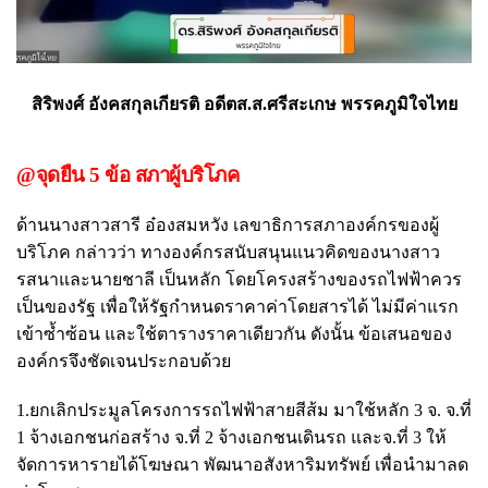
สิริพงศ์ อังคสกุลเกียรติ อดีตส.ส.ศรีสะเกษ พรรคภูมิใจไทย
@จุดยืน 5 ข้อ สภาผู้บริโภค
ด้านนางสาวสารี อ๋องสมหวัง เลขาธิการสภาองค์กรของผู้
บริโภค กล่าวว่า ทางองค์กรสนับสนุนแนวคิดของนางสาว
รสนาและนายชาลี เป็นหลัก โดยโครงสร้างของรถไฟฟ้าควร
เป็นของรัฐ เพื่อให้รัฐกำหนดราคาค่าโดยสารได้ ไม่มีค่าแรก
เข้าซ้ำซ้อน และใช้ตารางราคาเดียวกัน ดังนั้น ข้อเสนอของ
องค์กรจึงชัดเจนประกอบด้วย
1.ยกเลิกประมูลโครงการรถไฟฟ้าสายสีส้ม มาใช้หลัก 3 จ. จ.ที่
1 จ้างเอกชนก่อสร้าง จ.ที่ 2 จ้างเอกชนเดินรถ และจ.ที่ 3 ให้
จัดการหารายได้โฆษณา พัฒนาอสังหาริมทรัพย์ เพื่อนำมาลด