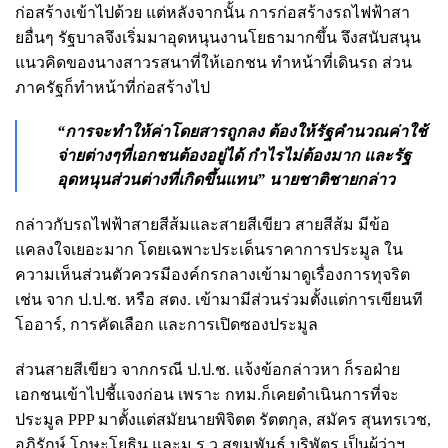
ก่อสร้างเข้าไปด้วย แต่หลังจากนั้น การก่อสร้างรถไฟฟ้าสา
ยอื่นๆ รัฐบาลจึงเริ่มมาอุดหนุนงานโยธามากขึ้น จึงสนับสนุน
แนวคิดของนางสาวรสนาที่ให้เอกชน ทำหน้าที่เดินรถ ส่วน
ภาครัฐก็ทำหน้าที่ก่อสร้างไป
“การจะทำให้ค่าโดยสารถูกลง ต้องให้รัฐคำนวณค่าใช้
จ่ายต่างๆที่เอกชนต้องอยู่ได้ กำไรไม่ต้องมาก และรัฐ
อุดหนุนส่วนต่างที่เกิดขึ้นแทน” นายชาติชายกล่าว
กล่าวกับรถไฟฟ้าสายสีส้มและสายสีเขียว สายสีส้ม มีข้อ
แคลงใจเยอะมาก โดยเฉพาะประเด็นราคาการประมูล ใน
ความเห็นส่วนตัวควรมีองค์กรกลางเข้ามาดูเรื่องการทุจริต
เช่น จาก ป.ป.ช. หรือ สตง. เข้ามามีส่วนร่วมตั้งแต่การเขียนที
โออาร์, การคัดเลือก และการเปิดซองประมูล
ส่วนสายสีเขียว จากกรณี ป.ป.ช. แจ้งข้อกล่าวหา ก็รอฝ่าย
เอกชนเข้าไปชี้แจงก่อน เพราะ กทม.ก็เคยดำเนินการที่จะ
ประมูล PPP มาตั้งแต่สมัยนายพิจิตต รัตตกุล, สมัคร สุนทรเวช,
อภิรักษ์ โกษะโยธิน และม.ร.ว.สุขุมพันธุ์ บริพัตร เป็นผู้ว่าฯ