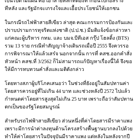
เป็นไปตามแผน คือ เอาสายหลักที่ต้องทำก่อนไปก่อสร้าง
ทีหลัง และรัฐมักจะเกรงใจและเอื้อประโยชน์ให้เอกชน
ในกรณีรถไฟฟ้าสายสีเขียว ล่าสุด คณะกรรมการป้องกันและ
ปราบปรามการทุจริตแห่งชาติ (ป.ป.ช.) มีมติแจ้งข้อกล่าวหา
แก่คณะผู้บริหาร กทม. และ บมจ.บีทีเอส กรุ๊ป โฮลดิ้ง (BTS)
รวม 13 ราย กรณีทำสัญญาจ้างเดินรถเมื่อปี 2555 จึงควรรอ
การพิจารณาให้แล้วเสร๋จ นอกจากนั้น การที่ คสช.ออกคำสั่ง
หัวหน้า คสช.ที่ 3/2562 ก็ไม่สามารถแก้ปัญหาเรื่องนี้ได้ จึงขอ
ให้มีการทบทวนคำสั่งและมติดังกล่าว
โดยทางสภาผู้บริโภคเสนอว่า ในช่วงที่ยังอยู่ในสัมปทานค่า
โดยสารควรอยู่ที่ไม่เกิน 44 บาท และช่วงหลังปี 2572 ไปแล้ว
กำหนดค่าโดยสารสูงสุดไม่เกิน 25 บาท เพราะถือว่าสัมปทาน
ตกเป็นของรัฐโดยสมบูรณ์
สำหรับรถไฟฟ้าสายสีเขียว ส่วนหนึ่งที่ค่าโดยสารมีราคาแพง
เพราะมีการนำค่าลงทุนด้านโครงสร้างพื้นฐานบวกลงไปด้วย
ทำให้ค่าโดยสารในปัจจุบันมีราคาแพง แต่หลังในหลังจากปี