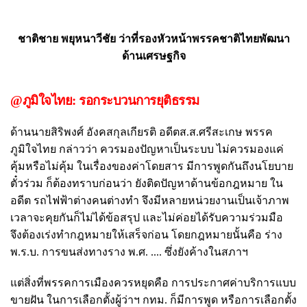
ชาติชาย พยุหนาวีชัย ว่าที่รองหัวหน้าพรรคชาติไทยพัฒนา
ด้านเศรษฐกิจ
@ภูมิใจไทย: รอกระบวนการยุติธรรม
ด้านนายสิริพงศ์ อังคสกุลเกียรติ อดีตส.ส.ศรีสะเกษ พรรค
ภูมิใจไทย กล่าวว่า ควรมองปัญหาเป็นระบบ ไม่ควรมองแค่
คุ้มหรือไม่คุ้ม ในเรื่องของค่าโดยสาร มีการพูดกันถึงนโยบาย
ตั๋วร่วม ก็ต้องทราบก่อนว่า ยังติดปัญหาด้านข้อกฎหมาย ใน
อดีต รถไฟฟ้าต่างคนต่างทำ จึงมีหลายหน่วยงานเป็นเจ้าภาพ
เวลาจะคุยกันก็ไม่ได้ข้อสรุป และไม่ค่อยได้รับความร่วมมือ
จึงต้องเร่งทำกฎหมายให้เสร็จก่อน โดยกฎหมายนั้นคือ ร่าง
พ.ร.บ. การขนส่งทางราง พ.ศ. .... ซึ่งยังค้างในสภาฯ
แต่สิ่งที่พรรคการเมืองควรหยุดคือ การประกาศค่าบริการแบบ
ขายฝัน ในการเลือกตั้งผู้ว่าฯ กทม. ก็มีการพูด หรือการเลือกตั้ง