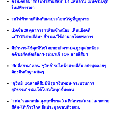
ครม.ตีกลับ ‘รถไฟฟ้าสายสีส้ม’ 1.4 แสนล้าน โยนครม.ชุด
ใหม่พิจารณา
รถไฟฟ้าสายสีส้มกับผลประโยชน์รัฐที่สูญหาย
เปิดชื่อ 20 ตุลาการฯ'เสียงข้างน้อย' เห็นแย้งคดี
แก้TORสายสีส้มฯ ชี้'รฟม.'ใช้อำนาจโดยพลการ
มีอำนาจ-ใช้ดุลพินิจโดยชอบ!‘ศาลปค.สูงสุด’ยกฟ้อง
คดี‘บอร์ดคัดเลือกฯ-รฟม.’แก้ TOR สายสีส้มฯ
‘ศักดิ์สยาม’ สอน ‘ชูวิทย์’ รถไฟฟ้าสายสีส้ม อย่าพูดลอยๆ
ต้องมีหลักฐานชัดๆ
‘ชูวิทย์’ แฉสายสีส้มมีพิรุธ ‘เงินทอน-กระบวนการ
ยุติธรรม’ รฟม.โต้โปร่งใสทุกขั้นตอน
'รฟม.'รอศาลปค.สูงสุดชี้ขาด 3 คดีก่อนชง'ครม.'เคาะสาย
สีส้ม-โต้'ก้าวไกล'ยันประมูลชอบด้วยกม.