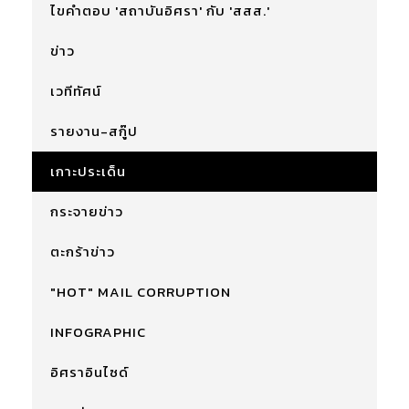
ไขคำตอบ 'สถาบันอิศรา' กับ 'สสส.'
ข่าว
เวทีทัศน์
รายงาน-สกู๊ป
เกาะประเด็น
กระจายข่าว
ตะกร้าข่าว
"HOT" MAIL CORRUPTION
INFOGRAPHIC
อิศราอินไซด์