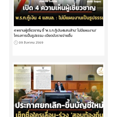
4 พยานผู้เชี่ยวชาญ ชี้ 'พ.ร.ก.กู้เงิน4แสนล้าน' ไม่มีแผนงาน/
โครงการเป็นรูปธรรม-เบียดบังรายจ่ายอื่น
09 สิงหาคม 2569