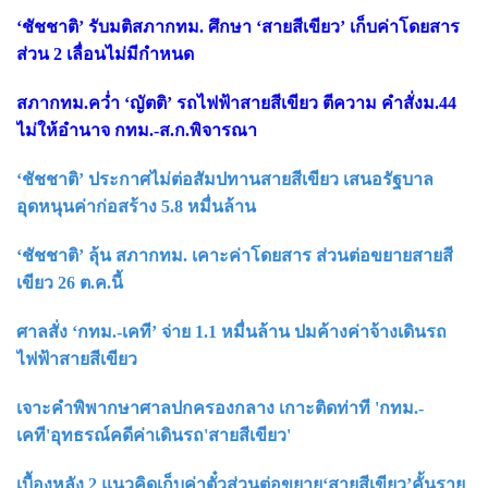
‘ชัชชาติ’ รับมติสภากทม. ศึกษา ‘สายสีเขียว’ เก็บค่าโดยสาร
ส่วน 2 เลื่อนไม่มีกำหนด
สภากทม.คว่ำ ‘ญัตติ’ รถไฟฟ้าสายสีเขียว ตีความ คำสั่งม.44
ไม่ให้อำนาจ กทม.-ส.ก.พิจารณา
‘ชัชชาติ’ ประกาศไม่ต่อสัมปทานสายสีเขียว เสนอรัฐบาล
อุดหนุนค่าก่อสร้าง 5.8 หมื่นล้าน
‘ชัชชาติ’ ลุ้น สภากทม. เคาะค่าโดยสาร ส่วนต่อขยายสายสี
เขียว 26 ต.ค.นี้
ศาลสั่ง ‘กทม.-เคที’ จ่าย 1.1 หมื่นล้าน ปมค้างค่าจ้างเดินรถ
ไฟฟ้าสายสีเขียว
เจาะคำพิพากษาศาลปกครองกลาง เกาะติดท่าที 'กทม.-
เคที'อุทธรณ์คดีค่าเดินรถ'สายสีเขียว'
เบื้องหลัง 2 แนวคิดเก็บค่าตั๋วส่วนต่อขยาย‘สายสีเขียว’คั้นราย