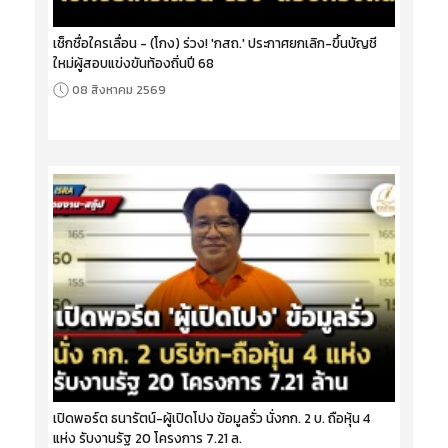
เช็กชื่อใครเลื่อน - (โกง) ร่วง! 'กสถ.' ประกาศยกเลิก-ขึ้นบัญชี
ใหม่ผู้สอบแข่งขันท้องถิ่นปี 68
08 สิงหาคม 2569
เปิดพอร์ต ธนารัตน์-ผู้เปิดโปง ข้อมูลรั่ว นั่งกก. 2 บ. ถือหุ้น 4
แห่ง รับงานรัฐ 20 โครงการ 7.21 ล.