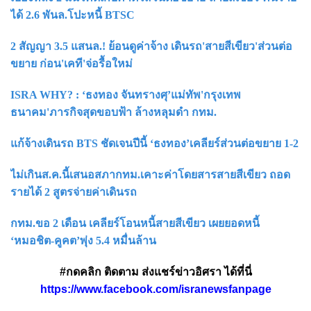
ได้ 2.6 พันล.โปะหนี้ BTSC
2 สัญญา 3.5 แสนล.! ย้อนดูค่าจ้าง เดินรถ'สายสีเขียว'ส่วนต่อ
ขยาย ก่อน'เคที'จ่อรื้อใหม่
ISRA WHY? : ‘ธงทอง จันทรางศุ’แม่ทัพ'กรุงเทพ
ธนาคม'ภารกิจสุดขอบฟ้า ล้างหลุมดำ กทม.
แก้จ้างเดินรถ BTS ชัดเจนปีนี้ ‘ธงทอง’เคลียร์ส่วนต่อขยาย 1-2
ไม่เกินส.ค.นี้เสนอสภากทม.เคาะค่าโดยสารสายสีเขียว ถอด
รายได้ 2 สูตรจ่ายค่าเดินรถ
กทม.ขอ 2 เดือน เคลียร์โอนหนี้สายสีเขียว เผยยอดหนี้
‘หมอชิต-คูคต’พุ่ง 5.4 หมื่นล้าน
#กดคลิก ติดตาม ส่งแชร์ข่าวอิศรา ได้ที่นี่
https://www.facebook.com/isranewsfanpage