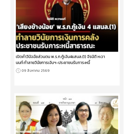
เปิดคำวินิจฉัยส่วนตน พ.ร.ก.กู้เงิน4แสนล.(1) จิรนิติ หะวา
นนท์:ทำลายวินัยการเงินฯ-ประชาชนรับภาระหนี้
09 สิงหาคม 2569