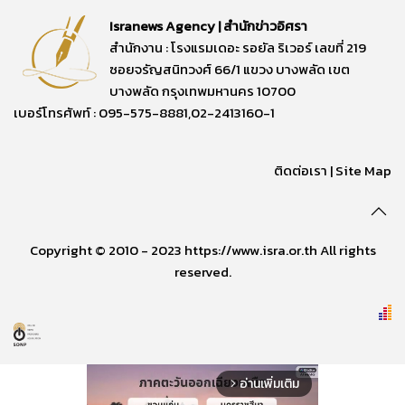
Isranews Agency | สำนักข่าวอิศรา
สำนักงาน : โรงแรมเดอะ รอยัล ริเวอร์ เลขที่ 219
ซอยจรัญสนิทวงศ์ 66/1 แขวง บางพลัด เขต
บางพลัด กรุงเทพมหานคร 10700
เบอร์โทรศัพท์ : 095-575-8881,02-2413160-1
ติดต่อเรา
|
Site Map
Copyright © 2010 - 2023 https://www.isra.or.th All rights
reserved.
อ่านเพิ่มเติม
arrow_forward_ios