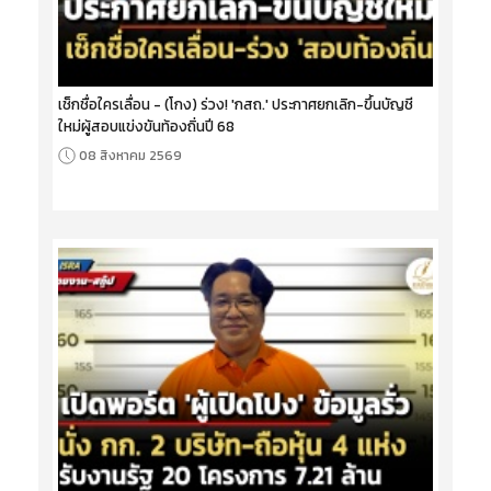
เช็กชื่อใครเลื่อน - (โกง) ร่วง! 'กสถ.' ประกาศยกเลิก-ขึ้นบัญชี
ใหม่ผู้สอบแข่งขันท้องถิ่นปี 68
08 สิงหาคม 2569