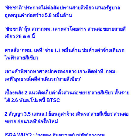
‘ชัชชาติ’ ประกาศไม่ต่อสัมปทานสายสีเขียว เสนอรัฐบาล
อุดหนุนค่าก่อสร้าง 5.8 หมื่นล้าน
‘ชัชชาติ’ ลุ้น สภากทม. เคาะค่าโดยสาร ส่วนต่อขยายสายสี
เขียว 26 ต.ค.นี้
ศาลสั่ง ‘กทม.-เคที’ จ่าย 1.1 หมื่นล้าน ปมค้างค่าจ้างเดินรถ
ไฟฟ้าสายสีเขียว
เจาะคำพิพากษาศาลปกครองกลาง เกาะติดท่าที 'กทม.-
เคที'อุทธรณ์คดีค่าเดินรถ'สายสีเขียว'
เบื้องหลัง 2 แนวคิดเก็บค่าตั๋วส่วนต่อขยาย‘สายสีเขียว’คั้นราย
ได้ 2.6 พันล.โปะหนี้ BTSC
2 สัญญา 3.5 แสนล.! ย้อนดูค่าจ้าง เดินรถ'สายสีเขียว'ส่วนต่อ
ขยาย ก่อน'เคที'จ่อรื้อใหม่
ISRA WHY? : ‘ธงทอง จันทรางศุ’แม่ทัพ'กรุงเทพ