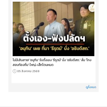
ไม่มีเส้นสาย! 'อนุทิน' รับตั้งเอง 'ธีรุตม์' นั่ง 'อธิบดีสถ.' ลั่น 'โกง
สอบท้องถิ่น' ใหญ่-เล็กโดนหมด
05 สิงหาคม 2569
ดูทั้งหมด