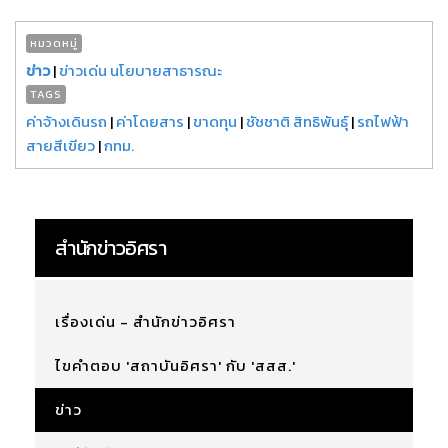
หมวดหมู่
ข่าว
|
ข่าวเด่น นโยบายสาธารณะ
TAGS
ค่าจ้างเดินรถ
|
ค่าโดยสาร
|
ขาดทุน
|
ชัชชาติ สิทธิพันธุ์
|
รถไฟฟ้า
สายสีเขียว
|
กทม.
สำนักข่าวอิศรา
เรื่องเด่น - สำนักข่าวอิศรา
ไขคำตอบ 'สถาบันอิศรา' กับ 'สสส.'
ข่าว