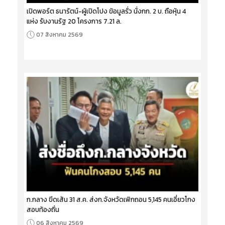
เปิดพอร์ต ธนารัตน์-ผู้เปิดโปง ข้อมูลรั่ว นั่งกก. 2 บ. ถือหุ้น 4
แห่ง รับงานรัฐ 20 โครงการ 7.21 ล.
07 สิงหาคม 2569
ก.กลาง ขีดเส้น 31 ส.ค. ส่งก.จังหวัดเพิกถอน 5,145 คนเอี่ยวโกง
สอบท้องถิ่น
06 สิงหาคม 2569