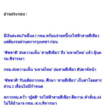
อ่านประกอบ :
มีเงินสะสม7หมื่นล.! กทม.พร้อมจ่ายหนี้รถไฟฟ้าสายสีเขียว
แต่ต้องรอผ่านสภากรุงเทพฯ ก่อน
‘ชัชชาติ’ ส่งความเห็น ‘สายสีเขียว’ ถึง ‘มหาดไทย’ แล้ว ลุ้นค
รม.พิจารณา
กทม.ส่งความเห็น ‘มหาดไทย’ ปมสายสีเขียว สัปดาห์หน้า
‘ชัชชาติ’ รับมติสภากทม. ศึกษา ‘สายสีเขียว’ เก็บค่าโดยสาร
ส่วน 2 เลื่อนไม่มีกำหนด
สภากทม.คว่ำ ‘ญัตติ’ รถไฟฟ้าสายสีเขียว ตีความ คำสั่งม.44
ไม่ให้อำนาจ กทม.-ส.ก.พิจารณา