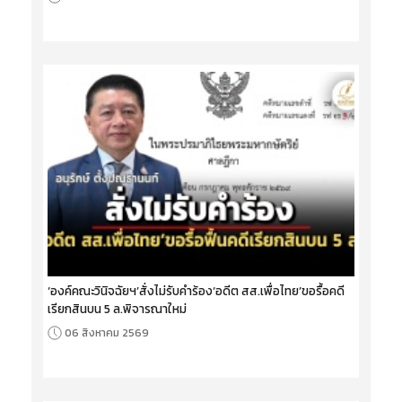
‘องค์คณะวินิจฉัยฯ’สั่งไม่รับคำร้อง‘อดีต สส.เพื่อไทย’ขอรื้อคดี
เรียกสินบน 5 ล.พิจารณาใหม่
06 สิงหาคม 2569