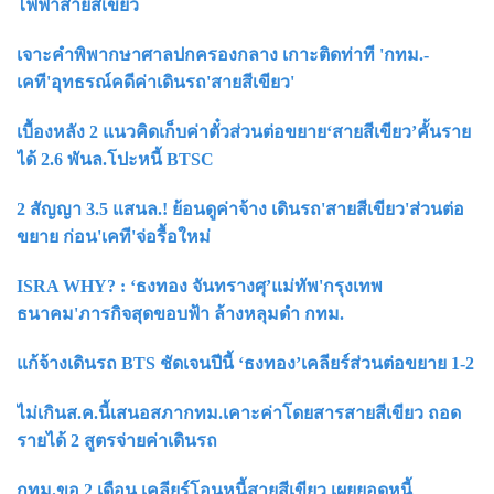
ไฟฟ้าสายสีเขียว
เจาะคำพิพากษาศาลปกครองกลาง เกาะติดท่าที 'กทม.-
เคที'อุทธรณ์คดีค่าเดินรถ'สายสีเขียว'
เบื้องหลัง 2 แนวคิดเก็บค่าตั๋วส่วนต่อขยาย‘สายสีเขียว’คั้นราย
ได้ 2.6 พันล.โปะหนี้ BTSC
2 สัญญา 3.5 แสนล.! ย้อนดูค่าจ้าง เดินรถ'สายสีเขียว'ส่วนต่อ
ขยาย ก่อน'เคที'จ่อรื้อใหม่
ISRA WHY? : ‘ธงทอง จันทรางศุ’แม่ทัพ'กรุงเทพ
ธนาคม'ภารกิจสุดขอบฟ้า ล้างหลุมดำ กทม.
แก้จ้างเดินรถ BTS ชัดเจนปีนี้ ‘ธงทอง’เคลียร์ส่วนต่อขยาย 1-2
ไม่เกินส.ค.นี้เสนอสภากทม.เคาะค่าโดยสารสายสีเขียว ถอด
รายได้ 2 สูตรจ่ายค่าเดินรถ
กทม.ขอ 2 เดือน เคลียร์โอนหนี้สายสีเขียว เผยยอดหนี้