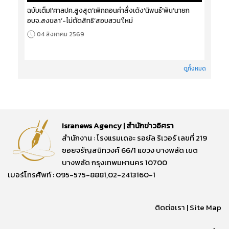
ฉบับเต็ม!‘ศาลปค.สูงสุด’เพิกถอนคำสั่งเด้ง‘นิพนธ์’พ้น‘นายก
อบจ.สงขลา’-ไม่ตัดสิทธิ‘สอบสวน’ใหม่
04 สิงหาคม 2569
ดูทั้งหมด
Isranews Agency | สำนักข่าวอิศรา
สำนักงาน : โรงแรมเดอะ รอยัล ริเวอร์ เลขที่ 219
ซอยจรัญสนิทวงศ์ 66/1 แขวง บางพลัด เขต
บางพลัด กรุงเทพมหานคร 10700
เบอร์โทรศัพท์ : 095-575-8881,02-2413160-1
ติดต่อเรา
|
Site Map