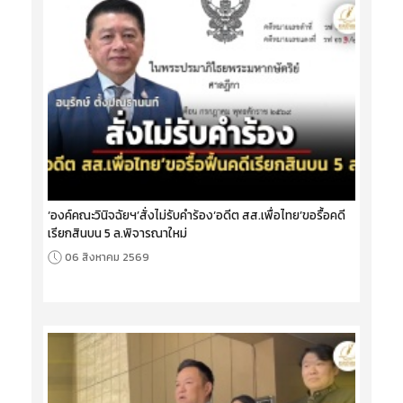
‘องค์คณะวินิจฉัยฯ’สั่งไม่รับคำร้อง‘อดีต สส.เพื่อไทย’ขอรื้อคดี
เรียกสินบน 5 ล.พิจารณาใหม่
06 สิงหาคม 2569