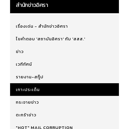
สำนักข่าวอิศรา
เรื่องเด่น - สำนักข่าวอิศรา
ไขคำตอบ 'สถาบันอิศรา' กับ 'สสส.'
ข่าว
เวทีทัศน์
รายงาน-สกู๊ป
เกาะประเด็น
กระจายข่าว
ตะกร้าข่าว
"HOT" MAIL CORRUPTION