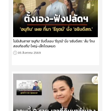
ไม่มีเส้นสาย! 'อนุทิน' รับตั้งเอง 'ธีรุตม์' นั่ง 'อธิบดีสถ.' ลั่น 'โกง
สอบท้องถิ่น' ใหญ่-เล็กโดนหมด
05 สิงหาคม 2569