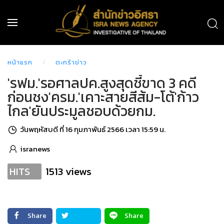
หน้าแรก
ตะกร้าข่าว
'รฟม.'รอศาลปค.สูงสุดชี้ขาด 3 คดี
ก่อนชง'ครม.'เคาะสายสีส้ม-โต้'ก้าว
ไกล'ยันประมูลชอบด้วยกม.
วันพฤหัสบดี ที่ 16 กุมภาพันธ์ 2566 เวลา 15:59 น.
isranews
1513 views
HITS
Share
Share