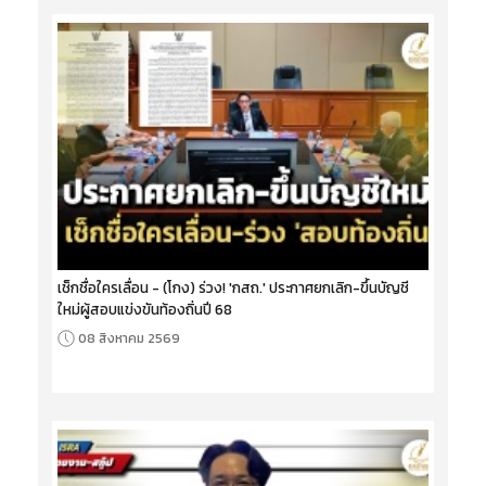
เช็กชื่อใครเลื่อน - (โกง) ร่วง! 'กสถ.' ประกาศยกเลิก-ขึ้นบัญชี
ใหม่ผู้สอบแข่งขันท้องถิ่นปี 68
08 สิงหาคม 2569