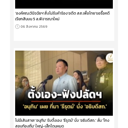
‘องค์คณะวินิจฉัยฯ’สั่งไม่รับคำร้อง‘อดีต สส.เพื่อไทย’ขอรื้อคดี
เรียกสินบน 5 ล.พิจารณาใหม่
06 สิงหาคม 2569
ไม่มีเส้นสาย! 'อนุทิน' รับตั้งเอง 'ธีรุตม์' นั่ง 'อธิบดีสถ.' ลั่น 'โกง
สอบท้องถิ่น' ใหญ่-เล็กโดนหมด