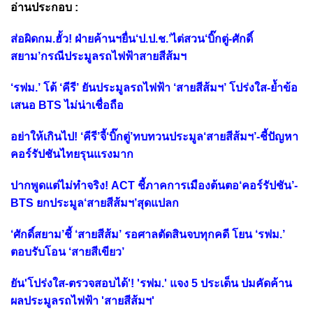
อ่านประกอบ :
ส่อผิดกม.ฮั้ว! ฝ่ายค้านฯยื่น‘ป.ป.ช.’ไต่สวน‘บิ๊กตู่-ศักดิ์
สยาม’กรณีประมูลรถไฟฟ้าสายสีส้มฯ
‘รฟม.’ โต้ ‘คีรี’ ยันประมูลรถไฟฟ้า ‘สายสีส้มฯ’ โปร่งใส-ย้ำข้อ
เสนอ BTS ไม่น่าเชื่อถือ
อย่าให้เกินไป! ‘คีรี’จี้‘บิ๊กตู่’ทบทวนประมูล‘สายสีส้มฯ’-ชี้ปัญหา
คอร์รัปชันไทยรุนแรงมาก
ปากพูดแต่ไม่ทำจริง! ACT ชี้ภาคการเมืองต้นตอ‘คอร์รัปชัน’-
BTS ยกประมูล‘สายสีส้มฯ’สุดแปลก
‘ศักดิ์สยาม’ชี้ ‘สายสีส้ม’ รอศาลตัดสินจบทุกคดี โยน ‘รฟม.’
ตอบรับโอน ‘สายสีเขียว’
ยัน'โปร่งใส-ตรวจสอบได้'! 'รฟม.' แจง 5 ประเด็น ปมคัดค้าน
ผลประมูลรถไฟฟ้า 'สายสีส้มฯ'