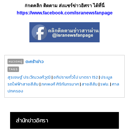
#กดคลิก ติดตาม ส่งแชร์ข่าวอิศรา ได้ที่นี่
https://www.facebook.com/isranewsfanpage
ตะกร้าข่าว
หมวดหมู่
TAGS
สุรเชษฐ์ ประวีณวงศ์วุฒิ
|
อภิปรายทั่วไป มาตรา 152
|
ประมูล
รถไฟฟ้าสายสีส้ม
|
ภคพงศ์ ศิริกันทรมาศ
|
สายสีส้ม
|
รฟม.
|
ศาล
ปกครอง
สำนักข่าวอิศรา