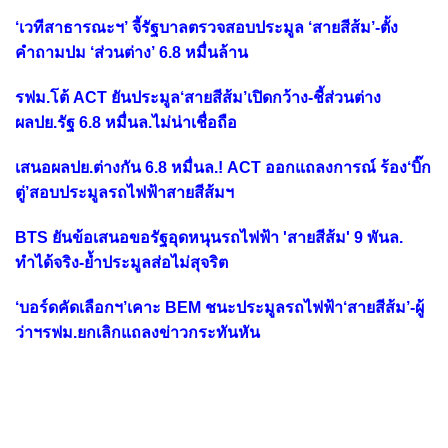
‘เวทีสาธารณะฯ’ จี้รัฐบาลตรวจสอบประมูล ‘สายสีส้ม’-ตั้ง
คำถามปม ‘ส่วนต่าง’ 6.8 หมื่นล้าน
รฟม.โต้ ACT ยันประมูล‘สายสีส้ม’เปิดกว้าง-ชี้ส่วนต่าง
ผลปย.รัฐ 6.8 หมื่นล.ไม่น่าเชื่อถือ
เสนอผลปย.ต่างกัน 6.8 หมื่นล.! ACT ออกแถลงการณ์ ร้อง‘บิ๊ก
ตู่’สอบประมูลรถไฟฟ้าสายสีส้มฯ
BTS ยันข้อเสนอขอรัฐอุดหนุนรถไฟฟ้า 'สายสีส้ม' 9 พันล.
ทำได้จริง-ย้ำประมูลส่อไม่สุจริต
‘บอร์ดคัดเลือกฯ’เคาะ BEM ชนะประมูลรถไฟฟ้า‘สายสีส้ม’-ผู้
ว่าฯรฟม.ยกเลิกแถลงข่าวกระทันหัน