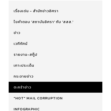
เรื่องเด่น - สำนักข่าวอิศรา
ไขคำตอบ 'สถาบันอิศรา' กับ 'สสส.'
ข่าว
เวทีทัศน์
รายงาน-สกู๊ป
เกาะประเด็น
กระจายข่าว
ตะกร้าข่าว
"HOT" MAIL CORRUPTION
INFOGRAPHIC