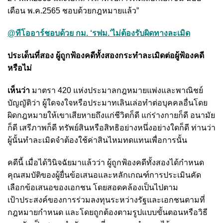
เดือน พ.ค.2565 ชอบด้วยกฎหมายแล้ว”
@ทีโออาร์ชอบด้วย กม. ‘รฟม.’ไม่ต้องรับผิดทางละเมิด
ประเด็นที่สอง ผู้ถูกฟ้องคดีทั้งสองกระทำละเมิดต่อผู้ฟ้องคดี
หรือไม่
เห็นว่า
มาตรา 420 แห่งประมาลกฎหมายแพ่งและพาณิชย์
บัญญัติว่า ผู้ใดจงใจหรือประมาทเลินเล่อทำต่อบุคคลอื่นโดย
ผิดกฎหมายให้เขาเสียหายถึงแก่ชีวิตก็ดี แก่ร่างกายก็ดี อนามัย
ก็ดี เสรีภาพก็ดี ทรัพย์สินหรือสิทธิอย่างหนึ่งอย่างใดก็ดี ท่านว่า
ผู้นั้นทำละเมิดจำต้องใช้ค่าสินไหมทดแทนเพื่อการนั้น
คดีนี้ เมื่อได้วินิจฉัยมาแล้วว่า ผู้ถูกฟ้องคดีทั้งสองได้กำหนด
คุณสมบัติของผู้ยื่นข้อเสนอและหลักเกณฑ์การประเมินคัด
เลือกข้อเสนอของเอกชน โดยสอดคล้องเป็นไปตาม
เป้าประสงค์ของการร่วมลงทุนระหว่างรัฐและเอกชนตามที่
กฎหมายกำหนด และโดยถูกต้องตามรูปแบบขั้นตอนหรือวิธี