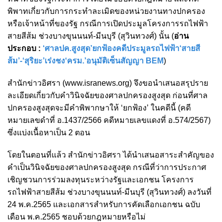
พิพาทเกี่ยวกับการกระทำละเมิดของหน่วยงานทางปกครอง
หรือเจ้าหน้าที่ของรัฐ กรณีการเปิดประมูลโครงการรถไฟฟ้า
สายสีส้ม ช่วงบางขุนนนท์-มีนบุรี (สุวินทวงศ์) นั้น (
อ่าน
ประกอบ :
‘ศาลปค.สูงสุด’ยกฟ้องคดีประมูลรถไฟฟ้า‘สายสี
ส้ม’-‘สุริยะ’เร่งชง‘ครม.’อนุมัติเซ็นสัญญา BEM
)
สำนักข่าวอิศรา (www.isranews.org) จึงขอนำเสนอสรุปราย
ละเอียดเกี่ยวกับคำวินิจฉัยของศาลปกครองสูงสุด ก่อนที่ศาล
ปกครองสูงสุดจะมีคำพิพากษาให้ ‘ยกฟ้อง’ ในคดีนี้ (คดี
หมายเลขดำที่ อ.1437/2566 คดีหมายเลขแดงที่ อ.574/2567)
ซึ่งแบ่งเนื้อหาเป็น 2 ตอน
โดยในตอนที่แล้ว สำนักข่าวอิศรา ได้นำเสนอสาระสำคัญของ
คำเป็นวินิจฉัยของศาลปกครองสูงสุด กรณีที่ว่าการประกาศ
เชิญชวนการร่วมลงทุนระหว่างรัฐและเอกชน โครงการ
รถไฟฟ้าสายสีส้ม ช่วงบางขุนนนท์-มีนบุรี (สุวินทวงศ์) ลงวันที่
24 พ.ค.2565 และเอกสารสำหรับการคัดเลือกเอกชน ฉบับ
เดือน พ.ค.2565 ชอบด้วยกฎหมายหรือไม่