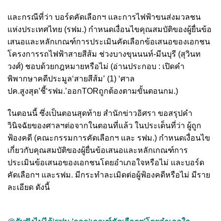
และกรณีที่ว่า บอร์ดคัดเลือกฯ และการไฟฟ้าขนส่งมวลชน
แห่งประเทศไทย (รฟม.) กำหนดเงื่อนไขคุณสมบัติของผู้ยื่นข้อ
เสนอและหลักเกณฑ์การประเมินคัดเลือกข้อเสนอของเอกชน
โครงการรถไฟฟ้าสายสีส้ม ช่วงบางขุนนนท์-มีนบุรี (สุวินท
วงศ์) ชอบด้วยกฎหมายหรือไม่ (อ่านประกอบ : เปิดคำ
พิพากษาคดีประมูล‘สายสีส้ม’ (1) ‘ศาล
ปค.สูงสุด’ชี้‘รฟม.’ออกTORถูกต้องตามขั้นตอนกม.)
ในตอนนี้ ซึ่งเป็นตอนสุดท้าย สำนักข่าวอิศรา ขอสรุปคำ
วินิจฉัยของศาลฯต่อจากในตอนที่แล้ว ในประเด็นที่ว่า ผู้ถูก
ฟ้องคดี (คณะกรรมการคัดเลือกฯ และ รฟม.) กำหนดเงื่อนไข
เกี่ยวกับคุณสมบัติของผู้ยื่นข้อเสนอและหลักเกณฑ์การ
ประเมินข้อเสนอของเอกชนโดยอำเภอใจหรือไม่ และบอร์ด
คัดเลือกฯ และรฟม. มีกระทำละเมิดต่อผู้ฟ้องคดีหรือไม่ มีราย
ละเอียด ดังนี้