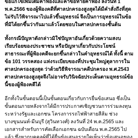
ขอแก้ไขเพิ่มเติมคำฟ้องและคำขอท้ายคำฟ้อง ลงวันที่ 1
พ.ค.2566 ของผู้ฟ้องคดีที่ศาลปกครองสูงสุดได้มีคำสั่งถึงที่สุด
ไม่รับไว้พิจารณาไปแล้วขึ้นอุทธรณ์ จึงเป็นการอุทธรณ์ในข้อ
ที่มิได้ยกขึ้นว่ากันมาแล้วโดยชอบในศาลปกครองชั้นต้น
ทั้งกรณีปัญหาดังกล่าวมิใช่ปัญหาอันเกี่ยวด้วยความสงบ
เรียบร้อยของประชาชน หรือปัญหาเกี่ยวกับประโยชน์
สาธารณะที่ผู้ฟ้องคดีจะยกขึ้นกล่าวในคำอุทธรณ์ได้ ทั้งนี้ ตาม
ข้อ 101 วรรคสอง แห่งระเบียบของที่ประชุมใหญ่ตุลาการใน
ศาลปกครองสูงสุด ว่าด้วยวิธีพิจารณาคดีปกครอง พ.ศ.2543
ศาลปกครองสูงสุดจึงไม่อาจรับวินิจฉัยประเด็นตามอุทธรณ์ข้อ
นี้ของผู้ฟ้องคดีได้
อีกทั้งในขั้นตอนนี้เป็นขั้นตอนเกี่ยวกับการยื่นข้อเสนอ ซึ่งเป็น
ขั้นตอนภายหลังจากได้มีการประกาศเชิญชวนการร่วมลงทุน
ระหว่างรัฐและเอกชน โครงการรถไฟฟ้าสายสีส้ม ช่วง
บางขุนนนท์-มีนบุรี (สุวินทวงศ์) ลงวันที่ 24 พ.ค.2565 และ
เอกสารสำหรับการคัดเลือกเอกชน ฉบับเดือน พ.ค.2565 ไป
แล้ว ซึ่งหากบุคคลผู้ที่ได้ยื่นข้อเสนอรายใดเห็นว่าข้อเสนอของ