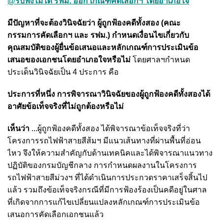
@รับฟังไม่ได้‘รฟม.’ออก‘เกณฑ์คัดเลือกฯ’โดยอำเภอใจ
มีปัญหาที่จะต้องวินิจฉัยว่า ผู้ถูกฟ้องคดีทั้งสอง (คณะ
กรรมการคัดเลือกฯ และ รฟม.) กำหนดเงื่อนไขเกี่ยวกับ
คุณสมบัติของผู้ยื่นข้อเสนอและหลักเกณฑ์การประเมินข้อ
เสนอของเอกชนโดยอำเภอใจหรือไม่
โดยศาลฯกำหนด
ประเด็นวินิจฉัยเป็น 4 ประการ คือ
ประการที่หนึ่ง การพิจารณาวินิจฉัยของผู้ถูกฟ้องคดีทั้งสองได้
อาศัยข้อเท็จจริงที่ไม่ถูกต้องหรือไม่
เห็นว่า
...ผู้ถูกฟ้องคดีทั้งสอง ได้พิจารณาข้อเท็จจริงที่ว่า
โครงการรถไฟฟ้าสายสีส้มฯ มีแนวเส้นทางที่ผ่านพื้นที่อ่อน
ไหว จึงให้ความสำคัญกับด้านเทคนิคและได้พิจารณาแนวทาง
ปฏิบัติของกรมบัญชีกลาง การกำหนดผลงานในโครงการ
รถไฟฟ้าสายสีม่วงฯ ที่ได้ดำเนินการประกวดราคาเสร็จสิ้นไป
แล้ว รวมถึงข้อเท็จจริงกรณีที่มีการฟ้องร้องเป็นคดีอยู่ในศาล
ที่เกิดจากการแก้ไขเปลี่ยนแปลงหลักเกณฑ์การประเมินข้อ
เสนอการคัดเลือกเอกชนแล้ว