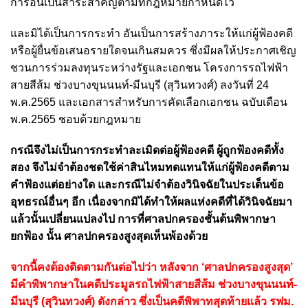
การอันเป็นสาระสำคัญตามที่กฎหมายกำหนดไว้
และมิได้เป็นการกระทำ อันเป็นการสร้างภาระให้แก่ผู้ฟ้องคดี
หรือผู้ยื่นข้อเสนอรายใดจนเกินสมควร ซึ่งมีผลให้ประกาศเชิญ
ชวนการร่วมลงทุนระหว่างรัฐและเอกชน โครงการรถไฟฟ้า
สายสีส้ม ช่วงบางขุนนนท์-มีนบุรี (สุวินทวงศ์) ลงวันที่ 24
พ.ค.2565 และเอกสารสำหรับการคัดเลือกเอกชน ฉบับเดือน
พ.ค.2565 ชอบด้วยกฎหมาย
กรณีจึงไม่เป็นการกระทำละเมิดต่อผู้ฟ้องคดี ผู้ถูกฟ้องคดีทั้ง
สอง จึงไม่จำต้องชดใช้ค่าสินไหมทดแทนให้แก่ผู้ฟ้องคดีตาม
คำฟ้องแต่อย่างใด และกรณีไม่จำต้องวินิจฉัยในประเด็นข้อ
อุทธรณ์อื่นๆ อีก เนื่องจากมิได้ทำให้ผลแห่งคดีที่ได้วินิจฉัยมา
แล้วนั้นเปลี่ยนแปลงไป การที่ศาลปกครองชั้นต้นพิพากษา
ยกฟ้อง นั้น ศาลปกครองสูงสุดเห็นพ้องด้วย
จากนี้คงต้องติดตามกันต่อไปว่า หลังจาก ‘ศาลปกครองสูงสุด’
มีคำพิพากษาในคดีประมูลรถไฟฟ้าสายสีส้ม ช่วงบางขุนนนท์-
มีนบุรี (สุวินทวงศ์) ดังกล่าว ซึ่งเป็นคดีพิพาทสุดท้ายแล้ว รฟม.