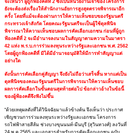
จะเห็นว่า ผู้ถูกฟ้องคดีที่ 2 ซึ่งเป็นหน่วยงานเจ้าของโครงการ
ยังจะต้องส่งเรื่องให้สำนักงานอัยการสูงสุดตรวจพิจารณาอีก
ครั้ง โดยที่แม้จะต้องผ่านการให้ความเห็นชอบของรัฐมนตรี
กระทรวงเจ้าสังกัด โดยคณะรัฐมนตรีจะเป็นผู้ใช้ดุลพินิจ
พิจารณาให้ความเห็นชอบผลการคัดเลือกเอกชน ก่อนที่ผู้ถูก
ฟ้องคดีที่ 2 จะมีอำนาจลงนามในสัญญาตามความในมาตรา
42 แห่ง พ.ร.บ.การร่วมลงทุนระหว่างรัฐและเอกชน พ.ศ. 2562
โดยผู้ถูกฟ้องคดีที่ มิได้มีอำนาจอนุมัติให้มีการทำสัญญาแต่
อย่างใด
ดังนั้นการคัดเลือกคู่สัญญา จึงยังไม่ถือว่าเสร็จสิ้น หากแต่เป็น
ดุลพินิจของคณะรัฐมนตรีในการพิจารณาให้ความเห็นชอบ
ผลการคัดเลือกในขั้นตอนสุดท้ายต่อไป ข้อกล่าวอ้างในข้อนี้
ของผู้ฟ้องคดีจึงฟังไม่ขึ้น
“ด้วยเหตุผลดังที่ได้วินิจฉัยมาแล้วข้างต้น จึงเห็นว่า ประกาศ
เชิญชวนการร่วมลงทุนระหว่างรัฐและเอกชน โครงการ
รถไฟฟ้าสายสีส้ม ช่วงบางขุนนนท์-มีนบุรี (สุวินทวงศ์) ลงวันที่
24 พ.ค.2565 และเอกสารสำหรับการคัดเลือกเอกชน ฉบับ