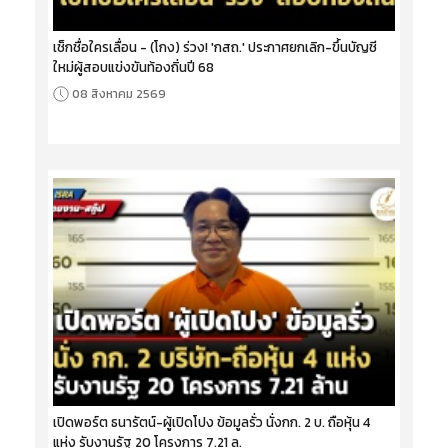
เช็กชื่อใครเลื่อน - (โกง) ร่วง! 'กสถ.' ประกาศยกเลิก-ขึ้นบัญชี
ใหม่ผู้สอบแข่งขันท้องถิ่นปี 68
08 สิงหาคม 2569
เปิดพอร์ต ธนารัตน์-ผู้เปิดโปง ข้อมูลรั่ว นั่งกก. 2 บ. ถือหุ้น 4
แห่ง รับงานรัฐ 20 โครงการ 7.21 ล.