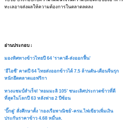
ทะเลอาจส่งผลให้ความต้องการในตลาดลดลง
อ่านประกอบ :
มองทิศทางข้าวไทยปี 64 'ราคาดี-ส่งออกฟื้น'
‘อีไอซี’ คาดปี 64 ไทยส่งออกข้าวได้ 7.5 ล้านตัน-เตือนจีนรุก
หนักยึดตลาดแอฟริกา
ทวงแชมป์สำเร็จ! ‘หอมมะลิ 105’ ชนะเลิศประกวดข้าวที่ดี
ที่สุดในโลกปี 63 หลังพ่าย 2 ปีซ้อน
‘บิ๊กตู่’ สั่งศึกษาตั้ง ‘กองเรือพาณิชย์’-ครม.ไฟเขียวเพิ่มเงิน
ประกันราคาข้าว 4.68 หมื่นล.