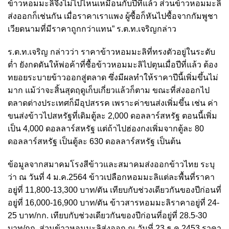
ข้าวหอมมะลิจึงไม่ไปไหนเหมือนกับปีที่แล้ว ส่วนข้าวหอมมะลิ
ส่งออกก็เช่นกัน เมื่อราคาเราแพง ผู้ซื้อก็หันไปซื้อจากกัมพูชา
เวียดนามที่มีราคาถูกกว่าแทน” ร.ต.ท.เจริญกล่าว
ร.ต.ท.เจริญ กล่าวว่า ราคาข้าวหอมมะลิที่ทรงตัวอยู่ในระดับ
ต่ำ ยังกดดันให้พ่อค้าที่ซื้อข้าวหอมมะลิไปตุนเมื่อปีที่แล้ว ต้อง
ทยอยระบายข้าวออกสู่ตลาด ซึ่งมีผลทำให้ราคาปีนี้เพิ่มขึ้นไม่
มาก แม้ว่าจะสิ้นสุดฤดูเก็บเกี่ยวแล้วก็ตาม ขณะที่ส่งออกไป
ตลาดต่างประเทศก็มีอุปสรรค เพราะค่าขนส่งเพิ่มขึ้น เช่น ค่า
ขนส่งข้าวไปสหรัฐที่เดิมตู้ละ 2,000 ดอลลาร์สหรัฐ ตอนนี้เพิ่ม
เป็น 4,000 ดอลลาร์สหรัฐ แต่ถ้าไปฮ่องกงเพิ่มจากตู้ละ 80
ดอลลาร์สหรัฐ เป็นตู้ละ 630 ดอลลาร์สหรัฐ เป็นต้น
ข้อมูลจากสมาคมโรงสีข้าวและสมาคมส่งออกข้าวไทย ระบุ
ว่า ณ วันที่ 4 ม.ค.2564 ข้าวเปลือกหอมมะลิแต่ละพื้นที่ราคา
อยู่ที่ 11,800-13,300 บาท/ตัน เทียบกับช่วงเดียวกันของปีก่อนที่
อยู่ที่ 16,000-16,900 บาท/ตัน ข้าวสารหอมมะลิราคาอยู่ที่ 24-
25 บาท/กก. เทียบกับช่วงเดียวกันของปีก่อนที่อยู่ที่ 28.5-30
บาท/กก. ส่วนข้าวหอมมะลิส่งออก ณ วันที่ 23 ธ.ค.2453 ราคา