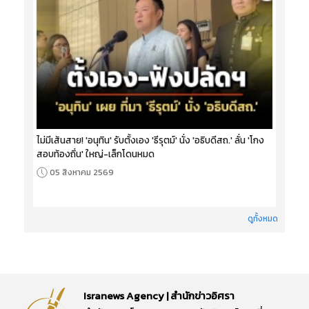
ไม่มีเส้นสาย! 'อนุทิน' รับตั้งเอง 'ธีรุตม์' นั่ง 'อธิบดีสถ.' ลั่น 'โกง
สอบท้องถิ่น' ใหญ่-เล็กโดนหมด
05 สิงหาคม 2569
ดูทั้งหมด
Isranews Agency | สำนักข่าวอิศรา