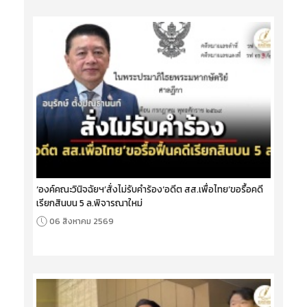
‘องค์คณะวินิจฉัยฯ’สั่งไม่รับคำร้อง‘อดีต สส.เพื่อไทย’ขอรื้อคดี
เรียกสินบน 5 ล.พิจารณาใหม่
06 สิงหาคม 2569