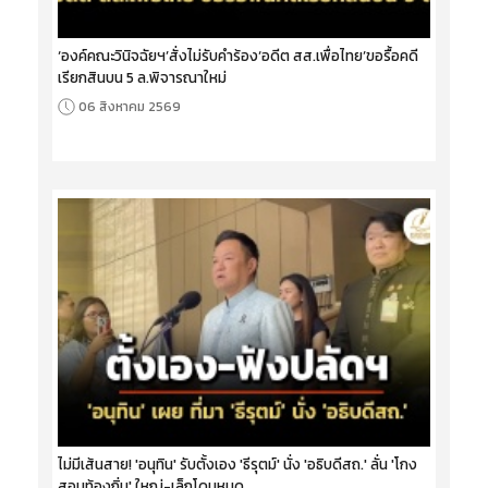
‘องค์คณะวินิจฉัยฯ’สั่งไม่รับคำร้อง‘อดีต สส.เพื่อไทย’ขอรื้อคดี
เรียกสินบน 5 ล.พิจารณาใหม่
06 สิงหาคม 2569
ไม่มีเส้นสาย! 'อนุทิน' รับตั้งเอง 'ธีรุตม์' นั่ง 'อธิบดีสถ.' ลั่น 'โกง
สอบท้องถิ่น' ใหญ่-เล็กโดนหมด