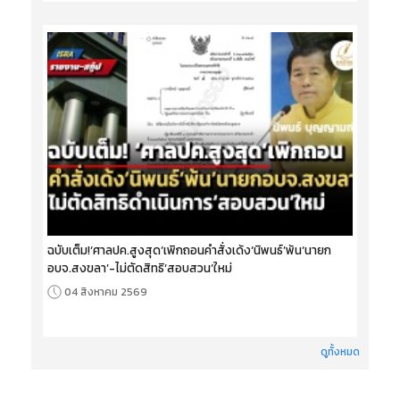
ฉบับเต็ม!‘ศาลปค.สูงสุด’เพิกถอนคำสั่งเด้ง‘นิพนธ์’พ้น‘นายก
อบจ.สงขลา’-ไม่ตัดสิทธิ‘สอบสวน’ใหม่
04 สิงหาคม 2569
ดูทั้งหมด