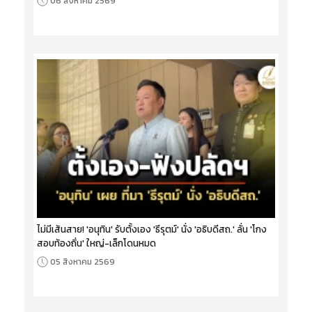
06 สิงหาคม 2569
ไม่มีเส้นสาย! 'อนุทิน' รับตั้งเอง 'ธีรุตม์' นั่ง 'อธิบดีสถ.' ลั่น 'โกง
สอบท้องถิ่น' ใหญ่-เล็กโดนหมด
05 สิงหาคม 2569