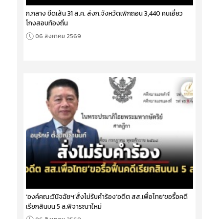
ก.กลาง ขีดเส้น 31 ส.ค. ส่งก.จังหวัดเพิกถอน 3,440 คนเอี่ยว
โกงสอบท้องถิ่น
06 สิงหาคม 2569
‘องค์คณะวินิจฉัยฯ’สั่งไม่รับคำร้อง‘อดีต สส.เพื่อไทย’ขอรื้อคดี
เรียกสินบน 5 ล.พิจารณาใหม่