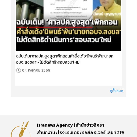
ฉบับเต็ม!‘ศาลปค.สูงสุด’เพิกถอนคำสั่งเด้ง‘นิพนธ์’พ้น‘นายก
อบจ.สงขลา’-ไม่ตัดสิทธิ‘สอบสวน’ใหม่
04 สิงหาคม 2569
ดูทั้งหมด
Isranews Agency | สำนักข่าวอิศรา
สำนักงาน : โรงแรมเดอะ รอยัล ริเวอร์ เลขที่ 219