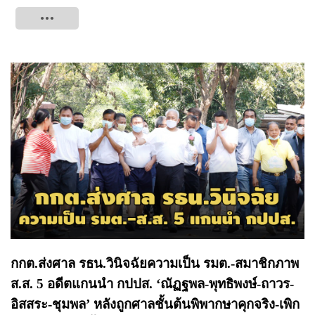
Tweet
กกต.ส่งศาล รธน.วินิจฉัยความเป็น รมต.-สมาชิกภาพ
ส.ส. 5 อดีตแกนนำ กปปส. ‘ณัฏฐพล-พุทธิพงษ์-ถาวร-
อิสสระ-ชุมพล’ หลังถูกศาลชั้นต้นพิพากษาคุกจริง-เพิก