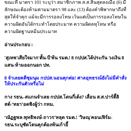
ขณะที่ มาตรา 101 ระบุว่า สมาชิกภาพ ส.ส.สิ้นสุดลงเมื่อ (6) มี
ลักษณะต้องห้ามตามมาตรา 98 และ (13) ต้องคำพิพากษาถึงที่
สุดให้จำคุก แม้จะมีการรอลงโทษ เว้นแต่เป็นการรอลงโทษใน
ความผิดอันได้กระทำโดยประมาท ความผิดลหุโทษ หรือ
ความผิดฐานหมิ่นประมาท
อ่านประกอบ :
'สุเทพ'เสียใจมาก'ตั้น-บี'พ้น รมต.! 8 กปปส.ได้ประกัน วงเงิน 8
แสน-ห้ามออกนอก ปท.
8 จำเลยคดีชุมนุม กปปส.นอนคุกต่อ! ศาลอุทธรณ์ยังไม่มีคำสั่ง
ให้ประกันตัวหรือไม่
กาง รธน.-สแกนจำเลย กปปส.โดนกี่เด้ง? เลื่อน ส.ส.ปาร์ตี้ลิ
สต์-‘ทยา’อดชิงผู้ว่า กทม.
‘ณัฏฐพล-พุทธิพงษ์-ถาวร’หลุด รมต.! 'วิษณุ'คอนเฟิร์ม-
รธน.ระบุชัดโดนคุกต้องพ้นเก้าอี้