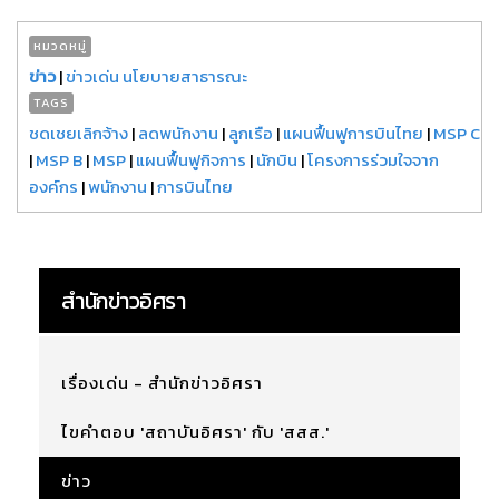
หมวดหมู่
ข่าว
|
ข่าวเด่น นโยบายสาธารณะ
TAGS
ชดเชยเลิกจ้าง
|
ลดพนักงาน
|
ลูกเรือ
|
แผนฟื้นฟูการบินไทย
|
MSP C
|
MSP B
|
MSP
|
แผนฟื้นฟูกิจการ
|
นักบิน
|
โครงการร่วมใจจาก
องค์กร
|
พนักงาน
|
การบินไทย
สำนักข่าวอิศรา
เรื่องเด่น - สำนักข่าวอิศรา
ไขคำตอบ 'สถาบันอิศรา' กับ 'สสส.'
ข่าว