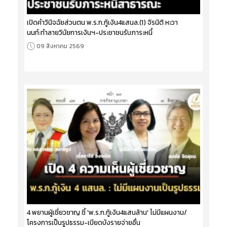
เปิดคำวินิจฉัยส่วนตน พ.ร.ก.กู้เงิน4แสนล.(1) จิรนิติ หะวา
นนท์:ทำลายวินัยการเงินฯ-ประชาชนรับภาระหนี้
09 สิงหาคม 2569
4 พยานผู้เชี่ยวชาญ ชี้ 'พ.ร.ก.กู้เงิน4แสนล้าน' ไม่มีแผนงาน/
โครงการเป็นรูปธรรม-เบียดบังรายจ่ายอื่น