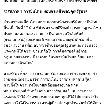
บิน”ฝ่ายภาพลักษณ์และสื่อสารองค์กร บริษัท การบินไทยย้ำ
@สหภาพฯ ‘การบินไทย’ มอบกระเช้าขอบคุณรัฐบาล
ส่วนความเคลื่อนไหวของสหภาพพนักงานบริษัทการบินไทย
นั้น เมื่อวันที่ 17 มี.ค.ที่ผ่านมา นายศิริพงษ์ ศุกระกาญจนาโชค
ประธานสหภาพแรงงานการบินไทยร่วมใจสัมพันธ์
(สร.กบท.สพ.) และคณะ 9 คน เข้าพบนายสุชาติ ชมกลิ่น
รมว.แรงงาน เพื่อมอบกระเช้าขอบคุณรัฐบาลและกระทรวง
แรงงานที่ให้ความช่วยเหลือในการคุ้มครองสิทธิตาม
กฎหมายแรงงาน เนื่องจากบริษัทการบินไทยเปลี่ยนแปลง
สภาพการจ้างใหม่
นายศิริพงษ์ กล่าวว่า สร.กบท.สพ. และสมาชิกของสหภาพฯ
รวมทั้งพนักงาน บริษัท การบินไทย จำกัด (มหาชน) รู้สึก
ซาบซึ้งในความตั้งใจช่วยเหลือของรัฐบาล ท่าน
พล.อ.ประยุทธ์ จันทร์โอชา นายกรัฐมนตรี และกระทรวง
แรงงาน จึงได้เข้ามาแสดงความขอบคุณที่ได้ใช้ความจริงใจ
และเอาใจใส่ในการประสานผู้เกี่ยวข้องทุกท่าน จนทำให้มีการ