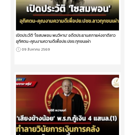
เปิดประวัติ 'ไซสมพอน พมวิหาน' อดีตประธานสภาแห่งชาติลาว
อุทิศตน-คุณงามความดีเพื่อปย.ปชช.ทุกชนเผ่า
09 สิงหาคม 2569