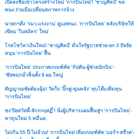
เปิดลงชื่อเข้าโครงสร้างใหม่ ‘การบินไทย’! ‘ชาญศิลป์’ ขอ
พนง.ร่วมมือเปลี่ยนสภาพการจ้าง
นายกฯสั่ง ‘รมว.แรงงาน’ ดูแลพนง. ‘การบินไทย’ หลังบริษัทให้
เขียน 'ใบสมัคร' ใหม่
โรดโชว์หาเงินใหม่! ‘ชาญศิลป์’ มั่นใจรัฐบาลช่วย-ยก 3 ปัจจัย
หนุน ‘การบินไทย’ ฟื้น
‘การบินไทย’ ประกาศเกณฑ์คัด ‘กัปตัน-ผู้ช่วยนักบิน’-
'ชัยพฤกษ์'เซ็นตั้ง 8 ผอ.ใหญ่
สัญญาณชัดต้องอุ้ม! วัดใจ ‘บิ๊กตู่-ขุนคลัง' ทุบโต๊ะเพิ่มทุน
‘การบินไทย’
ชง‘ปิยสวัสดิ์-จักรกฤศฏิ์’! นั่งผู้บริหารแผนฟื้นฟูฯ ‘การบินไทย’-
หาทุนใหม่ 5 หมื่นล.
ไม่เกิน 55 ปี-ไม่อ้วน! ‘การบินไทย’เพิ่มเกณฑ์คัด ‘แอร์ฯ-สจ๊วต’-