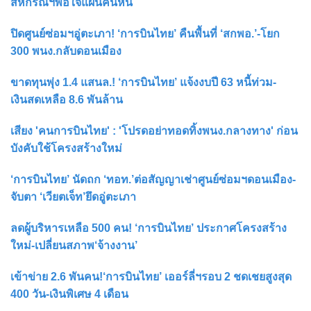
สหกรณ์ฯพอใจแผนคืนหนี้
ปิดศูนย์ซ่อมฯอู่ตะเภา! ‘การบินไทย’ คืนพื้นที่ ‘สกพอ.’-โยก
300 พนง.กลับดอนเมือง
ขาดทุนพุ่ง 1.4 แสนล.! ‘การบินไทย’ แจ้งงบปี 63 หนี้ท่วม-
เงินสดเหลือ 8.6 พันล้าน
เสียง 'คนการบินไทย' : 'โปรดอย่าทอดทิ้งพนง.กลางทาง' ก่อน
บังคับใช้โครงสร้างใหม่
‘การบินไทย’ นัดถก ‘ทอท.’ต่อสัญญาเช่าศูนย์ซ่อมฯดอนเมือง-
จับตา ‘เวียตเจ็ท’ยึดอู่ตะเภา
ลดผู้บริหารเหลือ 500 คน! ‘การบินไทย’ ประกาศโครงสร้าง
ใหม่-เปลี่ยนสภาพ‘จ้างงาน’
เข้าข่าย 2.6 พันคน!‘การบินไทย’ เออร์ลี่ฯรอบ 2 ชดเชยสูงสุด
400 วัน-เงินพิเศษ 4 เดือน