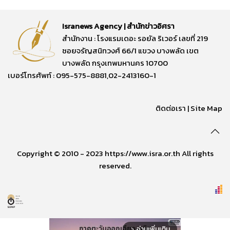
Isranews Agency | สำนักข่าวอิศรา
สำนักงาน : โรงแรมเดอะ รอยัล ริเวอร์ เลขที่ 219
ซอยจรัญสนิทวงศ์ 66/1 แขวง บางพลัด เขต
บางพลัด กรุงเทพมหานคร 10700
เบอร์โทรศัพท์ : 095-575-8881,02-2413160-1
ติดต่อเรา
|
Site Map
Copyright © 2010 - 2023 https://www.isra.or.th All rights
reserved.
อ่านเพิ่มเติม
arrow_forward_ios