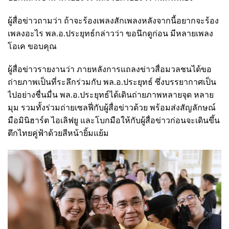
ผู้สื่อข่าวถามว่า ถ้าจะร้องเพลงสักเพลงหลังจากนี้อยากจะร้อง
เพลงอะไร พล.อ.ประยุทธ์กล่าวว่า ขอนึกดูก่อน มีหลายเพลง
โอเค ขอบคุณ
ผู้สื่อข่าวรายงานว่า ภายหลังการแถลงข่าวสื่อมวลชนได้ขอ
ถ่ายภาพเป็นที่ระลึกร่วมกับ พล.อ.ประยุทธ์ ซึ่งบรรยากาศเป็น
ไปอย่างชื่นมื่น พล.อ.ประยุทธ์ได้เดินถ่ายภาพหลายจุด หลาย
มุม รวมทั้งร่วมถ่ายเซลฟี่กับผู้สื่อข่าวด้วย พร้อมส่งสัญลักษณ์
มือมินิฮาร์ต ไอเลิฟยู และโบกมือให้กับผู้สื่อข่าวก่อนจะเดินขึ้น
ตึกไทยคู่ฟ้าด้วยสีหน้ายิ้มแย้ม