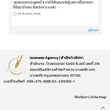
‘สุขสมรวย’แจงลูกหนี้ 9 รายไร้สัญญาเงินกู้ เพราะเป็นการเอา
ที่ดินมาจำนอง ยันแจ้งป.ป.ช.แล้ว
05 สิงหาคม 2569
ดูทั้งหมด
Isranews Agency | สำนักข่าวอิศรา
สำนักงาน : โรงแรมเดอะ รอยัล ริเวอร์ เลขที่ 219
ซอยจรัญสนิทวงศ์ 66/1 แขวง บางพลัด เขต
บางพลัด กรุงเทพมหานคร 10700
เบอร์โทรศัพท์ : 095-575-8881,02-2413160-1
ติดต่อเรา
|
Site Map