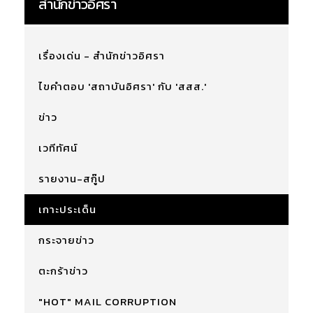
สำนักข่าวอิศรา
เรื่องเด่น - สำนักข่าวอิศรา
ไขคำตอบ 'สถาบันอิศรา' กับ 'สสส.'
ข่าว
เวทีทัศน์
รายงาน-สกู๊ป
เกาะประเด็น
กระจายข่าว
ตะกร้าข่าว
"HOT" MAIL CORRUPTION