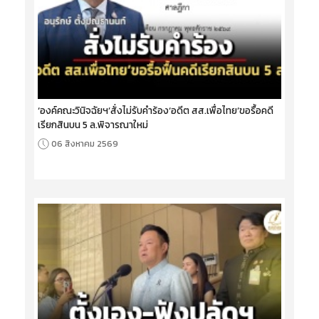
‘องค์คณะวินิจฉัยฯ’สั่งไม่รับคำร้อง‘อดีต สส.เพื่อไทย’ขอรื้อคดี
เรียกสินบน 5 ล.พิจารณาใหม่
06 สิงหาคม 2569