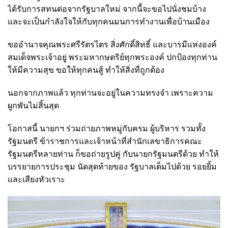
ได้รับการสทนต่อจากรัฐบาลใหม่ จากนี้จะขอไปนั่งชมบ้าง
และจะเป็นกำลังใจให้กับทุกคนมนการทำงานเพื่อบ้านเมือง
ขออำนาจคุณพระศรีรัตรไตร สิ่งศักดิ์สิทธิ์ และบารมีแห่งองค์
สมเด็จพระเจ้าอยู่ พระมหากษตริย์ทุกพระองค์ ปกป้องทุกท่าน
ให้มีความสุข ขอให้ทุกคนสู้ ทำให้สิ่งที่ถูกต้อง
นอกจากภาพแล้ว ทุกท่านจะอยู่ในความทรงจำ เพราะความ
ผูกพันไม่สิ้นสุด
โอกาสนี้ นายกฯ ร่วมถ่ายภาพหมู่กับครม ผู้บริหาร รวมทั้ง
รัฐมนตรี ข้าราชการและเจ้าหน้าที่สำนักเลขาธิการคณะ
รัฐมนตรีหลายท่าน ก็ขอถ่ายรูปคู่ กับนายกรัฐมนตรีด้วย ทำให้
บรรยายการประชุม นัดสุดท้ายของ รัฐบาลเต็มไปด้วย รอยยิ้ม
และเสียงหัวเราะ