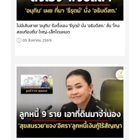
ไม่มีเส้นสาย! 'อนุทิน' รับตั้งเอง 'ธีรุตม์' นั่ง 'อธิบดีสถ.' ลั่น 'โกง
สอบท้องถิ่น' ใหญ่-เล็กโดนหมด
05 สิงหาคม 2569