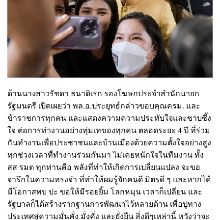
ด้านนางสาวรัชดา ธนาดิเรก รองโฆษกประจำสำนักนายก
รัฐมนตรี เปิดเผยว่า พล.อ.ประยุทธ์กล่าวขอบคุณครม. และ
ข้าราชการทุกคน และแสดงความความประทับใจและซาบซึ้ง
ใจ ต่อการทำงานอย่างทุ่มเทของทุกคน ตลอดระยะ 4 ปี ที่ร่วม
กันทำงานเพื่อประชาชนและบ้านเมืองด้วยความตั้งใจอย่างสูง
ทุกช่วงเวลาที่ทำงานร่วมกันมา ไม่เคยหนักใจในทีมงาน ทั้ง
สส รมต ทุกท่านคือ พลังที่ทำให้เกิดการเปลี่ยนแปลง จะขอ
จารึกในความทรงจำ ที่ทำให้ผมรู้จักคนดี มิตรดี ๆ และหากได้
มีโอกาสพบ ปะ ขอให้มีรอยยิ้ม โลกหมุน เวลาก็เปลี่ยน และ
รัฐบาลก็ได้สร้างรากฐานการพัฒนาไว้หลายด้าน เพื่อปูทาง
ประเทศสู่ความมั่นคั่ง มั่งคั่ง และยั่งยืน สิ่งดีๆเหล่านี้ หวังว่าจะ