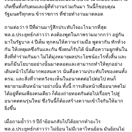
เกิดขึ้นทั้งกับตนและผู้ที่ทำงานร่วมกันมา วันนี้ก็ขอบคุณ
รัฐมนตรีทุกคน ข้าราชการ ที่ช่วยทำงานมาตลอด
ถามต่อว่า 9 ปีที่ผ่านมารู้สึกประทับใจอะไรมากที่สุด
พล.อ.ประยุทธ์กล่าวว่า คงต้องพูดในภาพรวมมากกว่า อยู่กัน
มาในรัฐบาล 4 ปีเต็ม ทุกคนให้ความร่วมมือ พูดจากัน ทักท้วง
กัน ให้เหตุผลซึ่งกันและกัน ซึ่งตนก็รับได้ นั่นคือความผูกพันใน
สิ่งที่ทำร่วมกันมา ไม่ได้มุ่งหมายผลประโยชน์อะไรทั้งสิ้น และ
ตนก็มีนโยบายอย่างนั้นมาตลอดและสามารถทำให้ทุกอย่าง
เดินหน้าไปได้มากพอสมควร นั่นคือความประทับใจของตนทั้ง
ครม. และสิ่งที่วาดหวังจะเห็นในอนาคตต่อไปต่อไป ตนก็
พยายามเดินหน้ามาอย่างนั้น ทั้งนี้ การเดินหน้าเพื่ออนาคตไม่
ได้อยู่ที่ตนเพียงคนเดียว ก็ต้องถ่ายทอดกันต่อไปเรื่อยๆ ไปสู่
อนาคตคนรุ่นใหม่ ซึ่งวันนี้ก็ต้องสร้างความเข้าใจกันให้มาก
ยิ่งขึ้น
เมื่อถามย้ำว่า 9 ปีถ้าย้อนกลับไปได้อยากทำอะไร
พล.อ.ประยุทธ์กล่าวว่า ไม่ย้อน ไม่มีเวลาไหนย้อน มันย้อนไม่