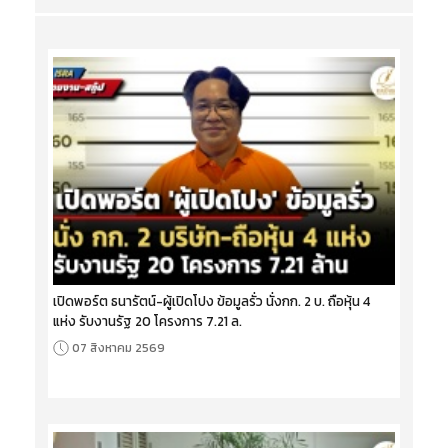
เปิดพอร์ต ธนารัตน์-ผู้เปิดโปง ข้อมูลรั่ว นั่งกก. 2 บ. ถือหุ้น 4
แห่ง รับงานรัฐ 20 โครงการ 7.21 ล.
07 สิงหาคม 2569