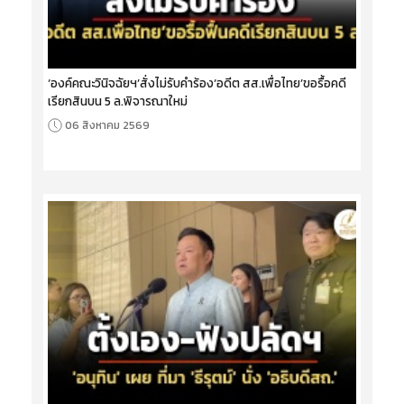
‘องค์คณะวินิจฉัยฯ’สั่งไม่รับคำร้อง‘อดีต สส.เพื่อไทย’ขอรื้อคดี
เรียกสินบน 5 ล.พิจารณาใหม่
06 สิงหาคม 2569