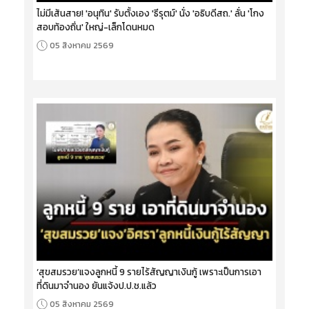
ไม่มีเส้นสาย! 'อนุทิน' รับตั้งเอง 'ธีรุตม์' นั่ง 'อธิบดีสถ.' ลั่น 'โกง
สอบท้องถิ่น' ใหญ่-เล็กโดนหมด
05 สิงหาคม 2569
‘สุขสมรวย’แจงลูกหนี้ 9 รายไร้สัญญาเงินกู้ เพราะเป็นการเอา
ที่ดินมาจำนอง ยันแจ้งป.ป.ช.แล้ว
05 สิงหาคม 2569