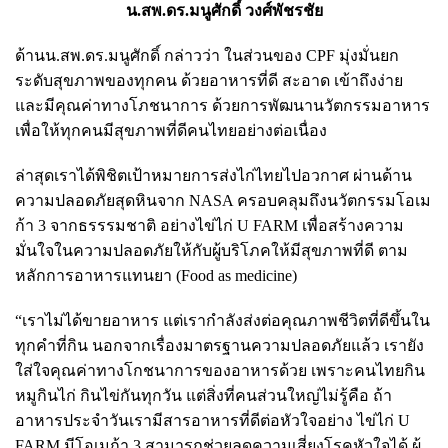
น.สพ.ดร.มนูศักดิ์ วงศ์พัชรชัย
ด้านน.สพ.ดร.มนูศักดิ์ กล่าวว่า ในส่วนของ CPF มุ่งมั่นยก
ระดับสุขภาพของทุกคน ด้วยอาหารที่ดี สะอาด เข้าถึงง่าย
และมีคุณค่าทางโภชนาการ ด้วยการพัฒนานวัตกรรมอาหาร
เพื่อให้ทุกคนมีสุขภาพที่ดีคนไทยอย่างต่อเนื่อง
ล่าสุดเราได้พิชิตเป้าหมายการส่งไก่ไทยไปอวกาศ ผ่านด้าน
ความปลอดภัยสุดหินจาก NASA ครอบคลุมถึงนวัตกรรมโอเม
ก้า 3 จากธรรรมชาติ อย่างไข่ไก่ U FARM เพื่อสร้างความ
มั่นใจในความปลอดภัยให้กับผู้บริโภคให้มีสุขภาพที่ดี ตาม
หลักการอาหารแทนยา (Food as medicine)
“เราไม่ได้ขายอาหาร แต่เรากำลังส่งต่อคุณภาพชีวิตที่ดีขึ้นใน
ทุกคำที่กิน นอกจากเรื่องมาตรฐานความปลอดภัยแล้ว เรายัง
ใส่ใจคุณค่าทางโกชนาการของอาหารด้วย เพราะคนไทยกิน
หมูกินไก่ กินไข่กันทุกวัน แต่สิ่งที่คนส่วนใหญ่ไม่รู้คือ ถ้า
อาหารประจำวันเรามีสารอาหารที่ดีต่อหัวใจอย่าง ไข่ไก่ U
FARM มีโอเมก้า 3 สามารถช่วยลดความเสี่ยงโรคหัวใจได้ ผู้