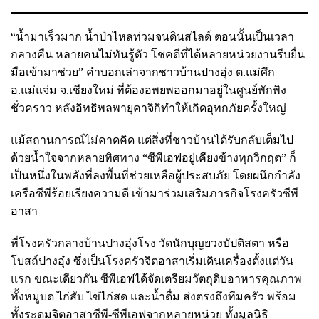
“น้ำมาเร็วมาก น้ำป่าไหลท่วมจนดินสไลด์ ตอนนั้นเป็นเวลา
กลางคืน หลายคนไม่ทันรู้ตัว โชคดีที่ได้หลายหน่วยงานรีบยื่น
มือเข้ามาช่วย” คำบอกเล่าจากชาวบ้านปางอุ๋ง ต.แม่ศึก
อ.แม่แจ่ม จ.เชียงใหม่ ที่ต้องอพยพออกมาอยู่ในศูนย์พักพิง
ชั่วคราว หลังอิทธิพลพายุคาจิกิทำให้เกิดอุทกภัยครั้งใหญ่
แม้สถานการณ์ไม่คาดคิด แต่สิ่งที่ชาวบ้านได้รับกลับเต็มไป
ด้วยน้ำใจจากหลายทิศทาง “ซีพีเอฟอยู่เคียงข้างทุกวิกฤต” ก็
เป็นหนึ่งในพลังที่ลงพื้นที่ช่วยเหลือผู้ประสบภัย โดยผนึกกำลัง
เครือซีพีร้อยเรียงความดี เข้ามาร่วมเสริมภารกิจโรงครัวซีพี
อาสา
ที่โรงครัวกลางบ้านปางอุ๋งโรง วัดนักบุญยวงบัปติสตา หรือ
โบสถ์ปางอุ๋ง ซึ่งเป็นโรงครัวจิตอาสาเริ่มเดินเครื่องตั้งแต่วัน
แรก ขณะเดียวกัน ซีพีเอฟได้จัดเตรียมวัตถุดิบอาหารคุณภาพ
ทั้งหมูบด ไก่สับ ไข่ไก่สด และน้ำดื่ม ส่งตรงถึงทีมครัว พร้อม
ทั้งระดมจิตอาสาซีพี-ซีพีเอฟจากหลายหน่วย ทั้งมูลนิธิ