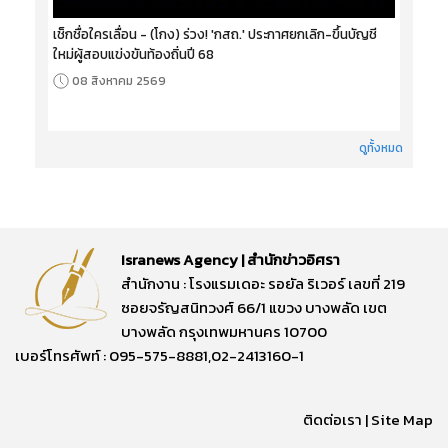
เช็กชื่อใครเลื่อน - (โกง) ร่วง! 'กสถ.' ประกาศยกเลิก-ขึ้นบัญชี
ใหม่ผู้สอบแข่งขันท้องถิ่นปี 68
08 สิงหาคม 2569
ดูทั้งหมด
Isranews Agency | สำนักข่าวอิศรา
สำนักงาน : โรงแรมเดอะ รอยัล ริเวอร์ เลขที่ 219
ซอยจรัญสนิทวงศ์ 66/1 แขวง บางพลัด เขต
บางพลัด กรุงเทพมหานคร 10700
เบอร์โทรศัพท์ : 095-575-8881,02-2413160-1
ติดต่อเรา
|
Site Map