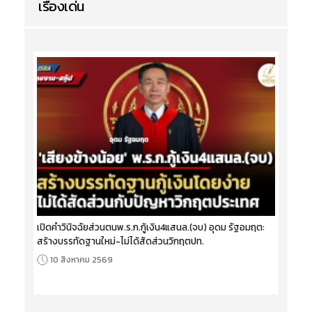
เรื่องเด่น
เปิดคำวินิจฉัยส่วนตนพ.ร.ก.กู้เงิน4แสนล.(จบ) อุดม รัฐอมฤต:
สร้างบรรทัดฐานใหม่-ไม่ได้สัดส่วนวิกฤตปท.
10 สิงหาคม 2569