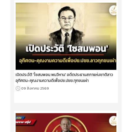
เปิดประวัติ 'ไซสมพอน พมวิหาน' อดีตประธานสภาแห่งชาติลาว
อุทิศตน-คุณงามความดีเพื่อปย.ปชช.ทุกชนเผ่า
09 สิงหาคม 2569