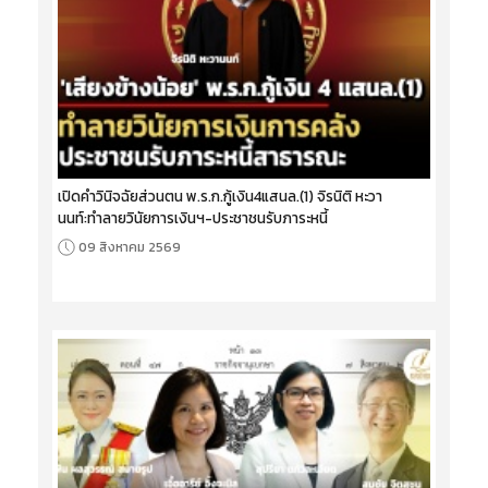
เปิดคำวินิจฉัยส่วนตน พ.ร.ก.กู้เงิน4แสนล.(1) จิรนิติ หะวา
นนท์:ทำลายวินัยการเงินฯ-ประชาชนรับภาระหนี้
09 สิงหาคม 2569