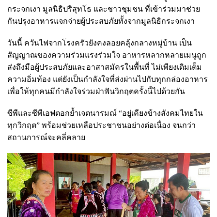
กระจกเงา มูลนิธิปริสุทโธ และชาวชุมชน ที่เข้าร่วมมาช่วย
กันปรุงอาหารแจกจ่ายผู้ประสบภัยทั้งจากมูลนิธิกระจกเงา
วันนี้ ควันไฟจากโรงครัวยังคงลอยคลุ้งกลางหมู่บ้าน เป็น
สัญญาณของความร่วมแรงร่วมใจ อาหารหลากหลายเมนูถูก
ส่งถึงมือผู้ประสบภัยและอาสาสมัครในพื้นที่ ไม่เพียงเติมเต็ม
ความอิ่มท้อง แต่ยังเป็นกำลังใจที่ส่งผ่านไปกับทุกกล่องอาหาร
เพื่อให้ทุกคนมีกำลังใจร่วมฝ่าฟันวิกฤตครั้งนี้ไปด้วยกัน
ซีพีและซีพีเอฟตอกย้ำเจตนารมณ์ “อยู่เคียงข้างสังคมไทยใน
ทุกวิกฤต” พร้อมช่วยเหลือประชาชนอย่างต่อเนื่อง จนกว่า
สถานการณ์จะคลี่คลาย