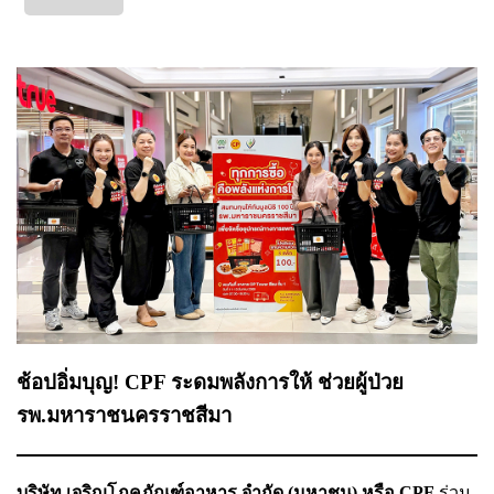
ช้อปอิ่มบุญ! CPF ระดมพลังการให้ ช่วยผู้ป่วย
รพ.มหาราชนครราชสีมา
บริษัท เจริญโภคภัณฑ์อาหาร จำกัด (มหาชน) หรือ CPF
ร่วม