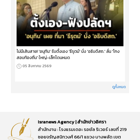
ไม่มีเส้นสาย! 'อนุทิน' รับตั้งเอง 'ธีรุตม์' นั่ง 'อธิบดีสถ.' ลั่น 'โกง
สอบท้องถิ่น' ใหญ่-เล็กโดนหมด
05 สิงหาคม 2569
ดูทั้งหมด
Isranews Agency | สำนักข่าวอิศรา
สำนักงาน : โรงแรมเดอะ รอยัล ริเวอร์ เลขที่ 219
ซอยจรัญสนิทวงศ์ 66/1 แขวง บางพลัด เขต