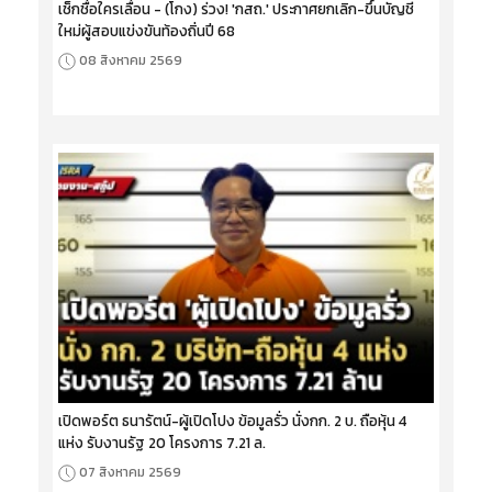
เช็กชื่อใครเลื่อน - (โกง) ร่วง! 'กสถ.' ประกาศยกเลิก-ขึ้นบัญชี
ใหม่ผู้สอบแข่งขันท้องถิ่นปี 68
08 สิงหาคม 2569
เปิดพอร์ต ธนารัตน์-ผู้เปิดโปง ข้อมูลรั่ว นั่งกก. 2 บ. ถือหุ้น 4
แห่ง รับงานรัฐ 20 โครงการ 7.21 ล.
07 สิงหาคม 2569