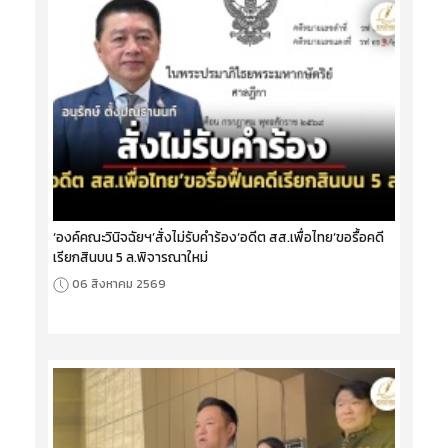
‘องค์คณะวินิจฉัยฯ’สั่งไม่รับคำร้อง‘อดีต สส.เพื่อไทย’ขอรื้อคดี
เรียกสินบน 5 ล.พิจารณาใหม่
06 สิงหาคม 2569