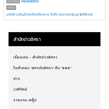
กระจายข่าว
หมวดหมู่
TAGS
บริษัท เจริญโภคภัณฑ์อาหาร จำกัด (มหาชน)
|
cpf
|
ซีพีเอฟ
สำนักข่าวอิศรา
เรื่องเด่น - สำนักข่าวอิศรา
ไขคำตอบ 'สถาบันอิศรา' กับ 'สสส.'
ข่าว
เวทีทัศน์
รายงาน-สกู๊ป