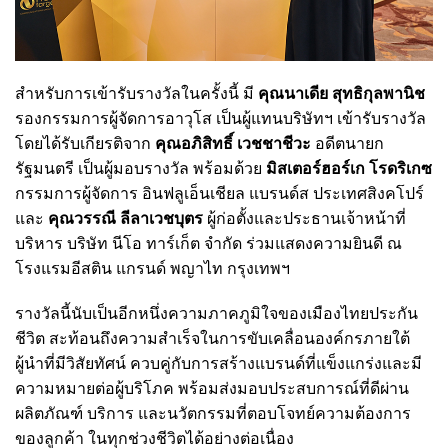
สำหรับการเข้ารับรางวัลในครั้งนี้ มี
คุณนาเดีย สุทธิกุลพานิช
รองกรรมการผู้จัดการอาวุโส เป็นผู้แทนบริษัทฯ เข้ารับรางวัล
โดยได้รับเกียรติจาก
คุณอภิสิทธิ์ เวชชาชีวะ
อดีตนายก
รัฐมนตรี เป็นผู้มอบรางวัล พร้อมด้วย
มิสเตอร์ฮอร์เก โรดริเกซ
กรรมการผู้จัดการ อินฟลูเอ็นเชียล แบรนด์ส ประเทศสิงคโปร์
และ
คุณวรรณี ลีลาเวชบุตร
ผู้ก่อตั้งและประธานเจ้าหน้าที่
บริหาร บริษัท นีโอ ทาร์เก็ต จำกัด ร่วมแสดงความยินดี ณ
โรงแรมอีสติน แกรนด์ พญาไท กรุงเทพฯ
รางวัลนี้นับเป็นอีกหนึ่งความภาคภูมิใจของเมืองไทยประกัน
ชีวิต สะท้อนถึงความสำเร็จในการขับเคลื่อนองค์กรภายใต้
ผู้นำที่มีวิสัยทัศน์ ควบคู่กับการสร้างแบรนด์ที่แข็งแกร่งและมี
ความหมายต่อผู้บริโภค พร้อมส่งมอบประสบการณ์ที่ดีผ่าน
ผลิตภัณฑ์ บริการ และนวัตกรรมที่ตอบโจทย์ความต้องการ
ของลูกค้า ในทุกช่วงชีวิตได้อย่างต่อเนื่อง