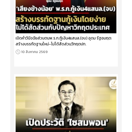
เปิดคำวินิจฉัยส่วนตนพ.ร.ก.กู้เงิน4แสนล.(จบ) อุดม รัฐอมฤต:
สร้างบรรทัดฐานใหม่-ไม่ได้สัดส่วนวิกฤตปท.
10 สิงหาคม 2569