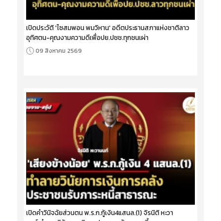
เปิดประวัติ 'ไซสมพอน พมวิหาน' อดีตประธานสภาแห่งชาติลาว
อุทิศตน-คุณงามความดีเพื่อปย.ปชช.ทุกชนเผ่า
09 สิงหาคม 2569
เปิดคำวินิจฉัยส่วนตน พ.ร.ก.กู้เงิน4แสนล.(1) จิรนิติ หะวา