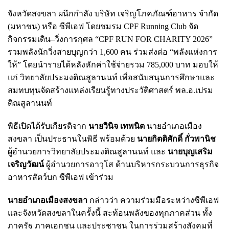
จังหวัดสงขลา ผนึกกำลัง บริษัท เจริญโภคภัณฑ์อาหาร จำกัด
(มหาชน) หรือ ซีพีเอฟ โดยชมรม CPF Running Club จัด
กิจกรรมเดิน–วิ่งการกุศล “CPF RUN FOR CHARITY 2026”
รวมพลังนักวิ่งสายบุญกว่า 1,600 คน ร่วมส่งต่อ “พลังแห่งการ
ให้” โดยนำรายได้หลังหักค่าใช้จ่ายรวม 785,000 บาท มอบให้
แก่ วิทยาลัยประมงติณสูลานนท์ เพื่อสนับสนุนการศึกษาและ
สมทบทุนจัดสร้างแหล่งเรียนรู้ทางประวัติศาสตร์ พล.อ.เปรม
ติณสูลานนท์
พิธีเปิดได้รับเกียรติจาก
นายวินิจ เทพนิต
นายอำเภอเมือง
สงขลา เป็นประธานในพิธี พร้อมด้วย
นายกิตติศักดิ์ กั่วพานิช
ผู้อำนวยการวิทยาลัยประมงติณสูลานนท์ และ
นายบุญเสริม
เจริญวัฒน์
ผู้อำนวยการอาวุโส ด้านบริหารกระบวนการธุรกิจ
อาหารสัตว์บก ซีพีเอฟ เข้าร่วม
นายอำเภอเมืองสงขลา
กล่าวว่า ความร่วมมือระหว่างซีพีเอฟ
และจังหวัดสงขลาในครั้งนี้ สะท้อนพลังของทุกภาคส่วน ทั้ง
ภาครัฐ ภาคเอกชน และประชาชน ในการร่วมสร้างสังคมที่