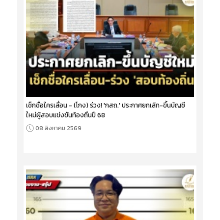
เช็กชื่อใครเลื่อน - (โกง) ร่วง! 'กสถ.' ประกาศยกเลิก-ขึ้นบัญชี
ใหม่ผู้สอบแข่งขันท้องถิ่นปี 68
08 สิงหาคม 2569