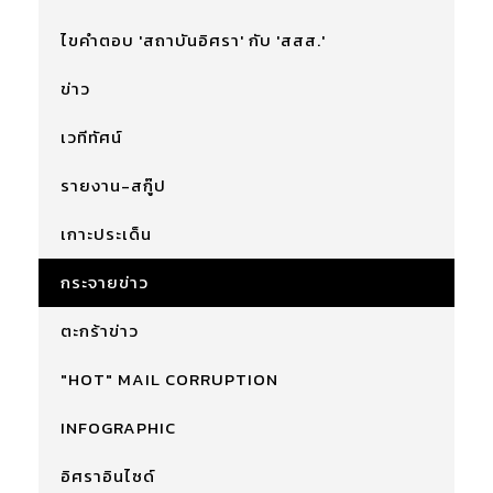
ไขคำตอบ 'สถาบันอิศรา' กับ 'สสส.'
ข่าว
เวทีทัศน์
รายงาน-สกู๊ป
เกาะประเด็น
กระจายข่าว
ตะกร้าข่าว
"HOT" MAIL CORRUPTION
INFOGRAPHIC
อิศราอินไซด์