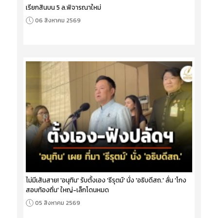
เรียกสินบน 5 ล.พิจารณาใหม่
06 สิงหาคม 2569
ไม่มีเส้นสาย! 'อนุทิน' รับตั้งเอง 'ธีรุตม์' นั่ง 'อธิบดีสถ.' ลั่น 'โกง
สอบท้องถิ่น' ใหญ่-เล็กโดนหมด
05 สิงหาคม 2569