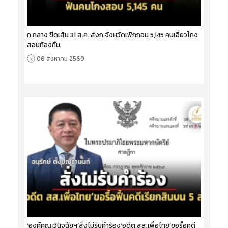
ก.กลาง ขีดเส้น 31 ส.ค. ส่งก.จังหวัดเพิกถอน 5,145 คนเอี่ยวโกง
สอบท้องถิ่น
06 สิงหาคม 2569
‘องค์คณะวินิจฉัยฯ’สั่งไม่รับคำร้อง‘อดีต สส.เพื่อไทย’ขอรื้อคดี