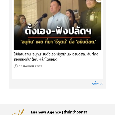
ไม่มีเส้นสาย! 'อนุทิน' รับตั้งเอง 'ธีรุตม์' นั่ง 'อธิบดีสถ.' ลั่น 'โกง
สอบท้องถิ่น' ใหญ่-เล็กโดนหมด
05 สิงหาคม 2569
ดูทั้งหมด
Isranews Agency | สำนักข่าวอิศรา