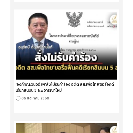
‘องค์คณะวินิจฉัยฯ’สั่งไม่รับคำร้อง‘อดีต สส.เพื่อไทย’ขอรื้อคดี
เรียกสินบน 5 ล.พิจารณาใหม่
06 สิงหาคม 2569