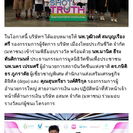
ในโอกาสนี้ บริษัทฯ ได้มอบหมายให้
นพ.วุฒิวงศ์ สมบุญเรือง
ศรี
รองกรรมการผู้จัดการ บริษัท เมืองไทยประกันชีวิต จำกัด
(มหาชน) เข้าร่วมพิธีมอบรางวัล พร้อมด้วย
นพ.มานิต ธีระ
ตันติกานนท์
ประธานกรรมการมูลนิธิวัคซีนเพื่อประชาชน
นพ.นคร เปรมศรี
ผู้อำนวยการสถาบันวัคซีนแห่งชาติ
ดร.กษิติ
ธร ภูภราดัย
ผู้เชี่ยวชาญพิเศษ สำนักงานส่งเสริมเศรษฐกิจ
ดิจิทัล (depa) และ
คุณสุนทรียา วงศ์ศิริกุล
รองกรรมการผู้
อำนวยการใหญ่ สายงานการเงิน และปฏิบัติหน้าที่หัวหน้าเจ้า
หน้าที่ด้านการเงิน บริษัท อสมท จำกัด (มหาชน) ร่วมมอบ
รางวัลแก่ผู้ชนะโครงการ