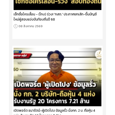
เช็กชื่อใครเลื่อน - (โกง) ร่วง! 'กสถ.' ประกาศยกเลิก-ขึ้นบัญชี
ใหม่ผู้สอบแข่งขันท้องถิ่นปี 68
08 สิงหาคม 2569
เปิดพอร์ต ธนารัตน์-ผู้เปิดโปง ข้อมูลรั่ว นั่งกก. 2 บ. ถือหุ้น 4