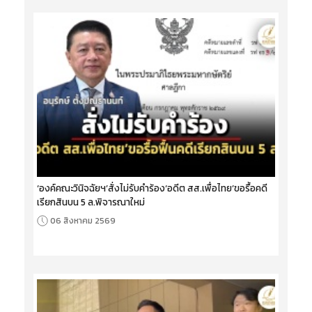
‘องค์คณะวินิจฉัยฯ’สั่งไม่รับคำร้อง‘อดีต สส.เพื่อไทย’ขอรื้อคดี
เรียกสินบน 5 ล.พิจารณาใหม่
06 สิงหาคม 2569