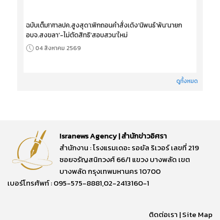
ฉบับเต็ม!‘ศาลปค.สูงสุด’เพิกถอนคำสั่งเด้ง‘นิพนธ์’พ้น‘นายก
อบจ.สงขลา’-ไม่ตัดสิทธิ‘สอบสวน’ใหม่
04 สิงหาคม 2569
ดูทั้งหมด
Isranews Agency | สำนักข่าวอิศรา
สำนักงาน : โรงแรมเดอะ รอยัล ริเวอร์ เลขที่ 219
ซอยจรัญสนิทวงศ์ 66/1 แขวง บางพลัด เขต
บางพลัด กรุงเทพมหานคร 10700
เบอร์โทรศัพท์ : 095-575-8881,02-2413160-1
ติดต่อเรา
|
Site Map