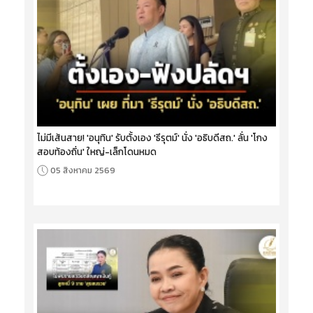
ไม่มีเส้นสาย! 'อนุทิน' รับตั้งเอง 'ธีรุตม์' นั่ง 'อธิบดีสถ.' ลั่น 'โกง
สอบท้องถิ่น' ใหญ่-เล็กโดนหมด
05 สิงหาคม 2569