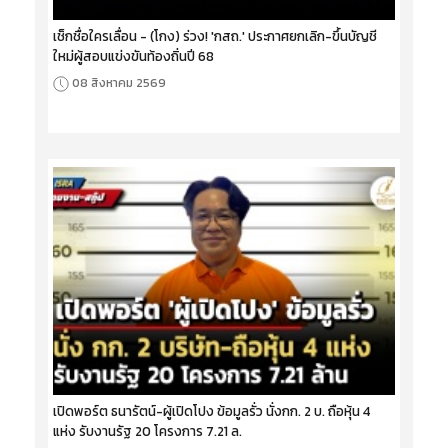
เช็กชื่อใครเลื่อน - (โกง) ร่วง! 'กสถ.' ประกาศยกเลิก-ขึ้นบัญชี
ใหม่ผู้สอบแข่งขันท้องถิ่นปี 68
08 สิงหาคม 2569
เปิดพอร์ต ธนารัตน์-ผู้เปิดโปง ข้อมูลรั่ว นั่งกก. 2 บ. ถือหุ้น 4
แห่ง รับงานรัฐ 20 โครงการ 7.21 ล.