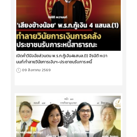
เปิดคำวินิจฉัยส่วนตน พ.ร.ก.กู้เงิน4แสนล.(1) จิรนิติ หะวา
นนท์:ทำลายวินัยการเงินฯ-ประชาชนรับภาระหนี้
09 สิงหาคม 2569