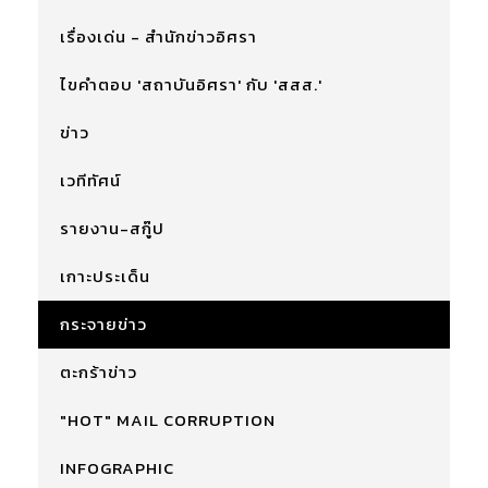
เรื่องเด่น - สำนักข่าวอิศรา
ไขคำตอบ 'สถาบันอิศรา' กับ 'สสส.'
ข่าว
เวทีทัศน์
รายงาน-สกู๊ป
เกาะประเด็น
กระจายข่าว
ตะกร้าข่าว
"HOT" MAIL CORRUPTION
INFOGRAPHIC