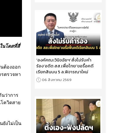
โดสที่สี่
‘องค์คณะวินิจฉัยฯ’สั่งไม่รับคำ
ร้อง‘อดีต สส.เพื่อไทย’ขอรื้อคดี
ป็นต้องออก
เรียกสินบน 5 ล.พิจารณาใหม่
บการตรวจหา
06 สิงหาคม 2569
กันว่าการ
่นโควิดสาย
ยังไม่เป็น