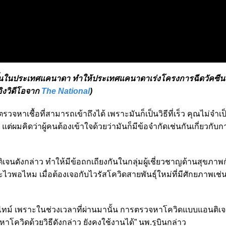
่มขึ้นในประเทศแคนาดา ทำให้ประเทศแคนาดาเร่งโครงการฉีดวัคซีนใน
อิงวิดีโอจาก
The National
)
วจหาเชื้อที่สามารถเข้าถึงได้ เพราะมันก็เป็นวิธีที่เร็ว คุณไม่จำเ
แต่ผมคิดว่าผู้คนต้องเข้าใจด้วยว่ามันก็มีข้อจำกัดเช่นกันเกี่ยวกั
เจนดังกล่าว ทำให้มีข้อถกเถียงกันในกลุ่มผู้เชี่ยวชาญด้านสุขภาพ
จะไวพอไหม เมื่อต้องเจอกับไวรัสโควิดสายพันธุ์ใหม่ที่มีศักยภาพเช
ยลไทม์ เพราะในช่วงเวลาที่ผ่านมานั้น การตรวจหาโควิดแบบแอนติเจน
จหาโควิดด้วยวิธีดังกล่าว ยังคงใช้งานได้” นพ.รูบินกล่าว