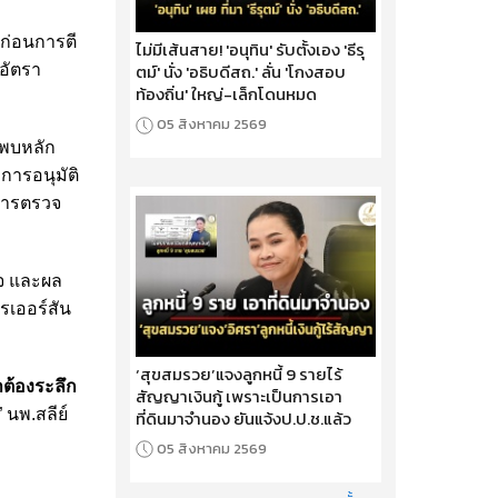
ก่อนการตี
ไม่มีเส้นสาย! 'อนุทิน' รับตั้งเอง 'ธีรุ
ตม์' นั่ง 'อธิบดีสถ.' ลั่น 'โกงสอบ
ีอัตรา
ท้องถิ่น' ใหญ่-เล็กโดนหมด
05 สิงหาคม 2569
่พบหลัก
การอนุมัติ
การตรวจ
็จ และผล
เออร์สัน
‘สุขสมรวย’แจงลูกหนี้ 9 รายไร้
ต้องระลึก
สัญญาเงินกู้ เพราะเป็นการเอา
” นพ.สลีย์
ที่ดินมาจำนอง ยันแจ้งป.ป.ช.แล้ว
05 สิงหาคม 2569