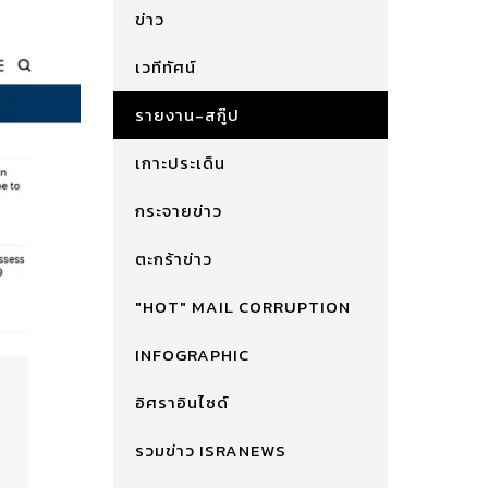
ข่าว
เวทีทัศน์
รายงาน-สกู๊ป
เกาะประเด็น
กระจายข่าว
ตะกร้าข่าว
"HOT" MAIL CORRUPTION
INFOGRAPHIC
อิศราอินไซด์
รวมข่าว ISRANEWS