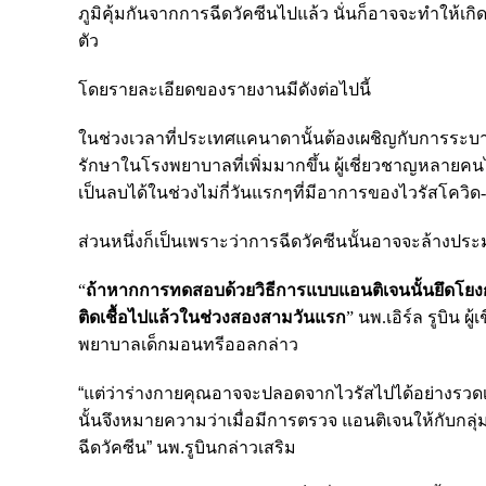
ภูมิคุ้มกันจากการฉีดวัคซีนไปแล้ว นั่นก็อาจจะทำให้เกิด
ตัว
โดยรายละเอียดของรายงานมีดังต่อไปนี้
ในช่วงเวลาที่ประเทศแคนาดานั้นต้องเผชิญกับการระบาดขอ
รักษาในโรงพยาบาลที่เพิ่มมากขึ้น ผู้เชี่ยวชาญหลายคนได
เป็นลบได้ในช่วงไม่กี่วันแรกๆที่มีอาการของไวรัสโควิด
ส่วนหนึ่งก็เป็นเพราะว่าการฉีดวัคซีนนั้นอาจจะล้างประม
“
ถ้าหากการทดสอบด้วยวิธีการแบบแอนติเจนนั้นยึดโยงก
ติดเชื้อไปแล้วในช่วงสองสามวันแรก
” นพ.เอิร์ล รูบิน
ผู
พยาบาลเด็กมอนทรีออลกล่าว
“แต่ว่าร่างกายคุณอาจจะปลอดจากไวรัสไปได้อย่างรวดเร็ว
นั้นจึงหมายความว่าเมื่อมีการตรวจ แอนติเจนให้กับกลุ่มท
ฉีดวัคซีน” นพ.รูบินกล่าวเสริม