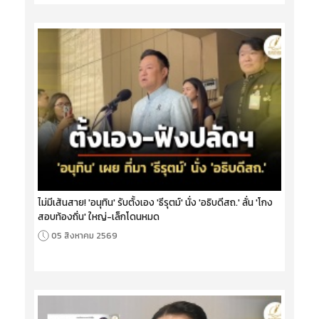
ไม่มีเส้นสาย! 'อนุทิน' รับตั้งเอง 'ธีรุตม์' นั่ง 'อธิบดีสถ.' ลั่น 'โกง
สอบท้องถิ่น' ใหญ่-เล็กโดนหมด
05 สิงหาคม 2569