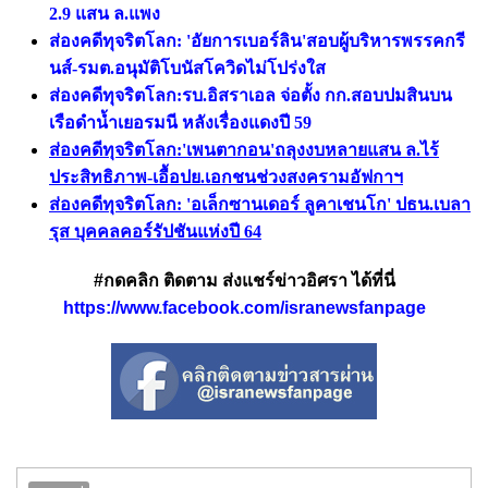
2.9 แสน ล.แพง
ส่องคดีทุจริตโลก: 'อัยการเบอร์ลิน'สอบผู้บริหารพรรคกรี
นส์-รมต.อนุมัติโบนัสโควิดไม่โปร่งใส
ส่องคดีทุจริตโลก:รบ.อิสราเอล จ่อตั้ง กก.สอบปมสินบน
เรือดำน้ำเยอรมนี หลังเรื่องแดงปี 59
ส่องคดีทุจริตโลก:'เพนตากอน'ถลุงงบหลายแสน ล.ไร้
ประสิทธิภาพ-เอื้อปย.เอกชนช่วงสงครามอัฟกาฯ
ส่องคดีทุจริตโลก: 'อเล็กซานเดอร์ ลูคาเชนโก' ปธน.เบลา
รุส บุคคลคอร์รัปชันแห่งปี 64
#กดคลิก ติดตาม ส่งแชร์ข่าวอิศรา ได้ที่นี่
https://www.facebook.com/isranewsfanpage