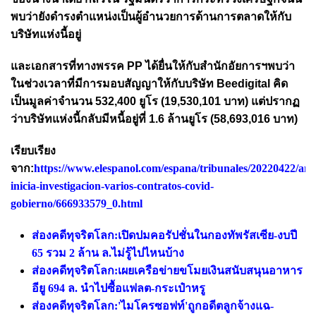
พบว่ายังดำรงตำแหน่งเป็นผู้อำนวยการด้านการตลาดให้กับ
บริษัทแห่งนี้อยู่
และเอกสารที่ทางพรรค PP ได้ยื่นให้กับสำนักอัยการฯพบว่า
ในช่วงเวลาที่มีการมอบสัญญาให้กับบริษัท Beedigital คิด
เป็นมูลค่าจำนวน 532,400 ยูโร (19,530,101 บาท) แต่ปรากฏ
ว่าบริษัทแห่งนี้กลับมีหนี้อยู่ที่ 1.6 ล้านยูโร (58,693,016 บาท)
เรียบเรียง
จาก:
https://www.elespanol.com/espana/tribunales/20220422/ant
inicia-investigacion-varios-contratos-covid-
gobierno/666933579_0.html
ส่องคดีทุจริตโลก:เปิดปมคอรัปชั่นในกองทัพรัสเซีย-งบปี
65 รวม 2 ล้าน ล.ไม่รู้ไปไหนบ้าง
ส่องคดีทุจริตโลก:เผยเครือข่ายขโมยเงินสนับสนุนอาหาร
อียู 694 ล. นำไปซื้อแฟลต-กระเป๋าหรู
ส่องคดีทุจริตโลก:'ไมโครซอฟท์'ถูกอดีตลูกจ้างแฉ-