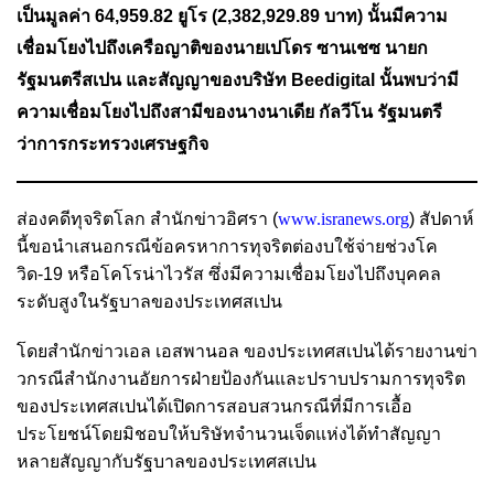
เป็นมูลค่า 64,959.82 ยูโร (2,382,929.89 บาท) นั้นมีความ
เชื่อมโยงไปถึงเครือญาติของนายเปโดร ซานเชซ นายก
รัฐมนตรีสเปน และสัญญาของบริษัท Beedigital นั้นพบว่ามี
ความเชื่อมโยงไปถึงสามีของนางนาเดีย กัลวีโน รัฐมนตรี
ว่าการกระทรวงเศรษฐกิจ
ส่องคดีทุจริตโลก สำนักข่าวอิศรา (
www.isranews.org
) สัปดาห์
นี้ขอนำเสนอกรณีข้อครหาการทุจริตต่องบใช้จ่ายช่วงโค
วิด-19 หรือโคโรน่าไวรัส ซึ่งมีความเชื่อมโยงไปถึงบุคคล
ระดับสูงในรัฐบาลของประเทศสเปน
โดยสำนักข่าวเอล เอสพานอล ของประเทศสเปนได้รายงานข่า
วกรณีสํานักงานอัยการฝ่ายป้องกันและปราบปรามการทุจริต
ของประเทศสเปนได้เปิดการสอบสวนกรณีที่มีการเอื้อ
ประโยชน์โดยมิชอบให้บริษัทจำนวนเจ็ดแห่งได้ทำสัญญา
หลายสัญญากับรัฐบาลของประเทศสเปน