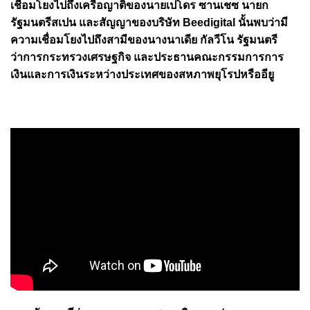
เชื่อมโยงไปถึงเครือญาติของนายเปโดร ซานเชซ นายก
รัฐมนตรีสเปน และสัญญาของบริษัท Beedigital นั้นพบว่ามี
ความเชื่อมโยงไปถึงสามีของนางนาเดีย กัลวีโน รัฐมนตรี
ว่าการกระทรวงเศรษฐกิจ และประธานคณะกรรมการการ
เงินและการเงินระหว่างประเทศของสหภาพยุโรปหรืออียู