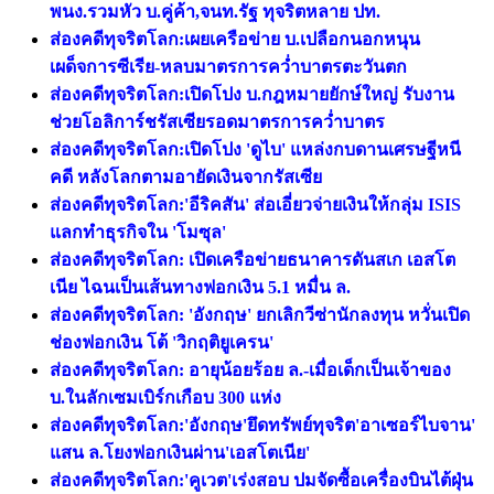
พนง.รวมหัว บ.คู่ค้า,จนท.รัฐ ทุจริตหลาย ปท.
ส่องคดีทุจริตโลก:เผยเครือข่าย บ.เปลือกนอกหนุน
เผด็จการซีเรีย-หลบมาตรการคว่ำบาตรตะวันตก
ส่องคดีทุจริตโลก:เปิดโปง บ.กฎหมายยักษ์ใหญ่ รับงาน
ช่วยโอลิการ์ชรัสเซียรอดมาตรการคว่ำบาตร
ส่องคดีทุจริตโลก:เปิดโปง 'ดูไบ' แหล่งกบดานเศรษฐีหนี
คดี หลังโลกตามอายัดเงินจากรัสเซีย
ส่องคดีทุจริตโลก:'อีริคสัน' ส่อเอี่ยวจ่ายเงินให้กลุ่ม ISIS
แลกทำธุรกิจใน 'โมซุล'
ส่องคดีทุจริตโลก: เปิดเครือข่ายธนาคารดันสเก เอสโต
เนีย ไฉนเป็นเส้นทางฟอกเงิน 5.1 หมื่น ล.
ส่องคดีทุจริตโลก: 'อังกฤษ' ยกเลิกวีซ่านักลงทุน หวั่นเปิด
ช่องฟอกเงิน โต้ 'วิกฤติยูเครน'
ส่องคดีทุจริตโลก: อายุน้อยร้อย ล.-เมื่อเด็กเป็นเจ้าของ
บ.ในลักเซมเบิร์กเกือบ 300 แห่ง
ส่องคดีทุจริตโลก:'อังกฤษ'ยึดทรัพย์ทุจริต'อาเซอร์ไบจาน'
แสน ล.โยงฟอกเงินผ่าน'เอสโตเนีย'
ส่องคดีทุจริตโลก:'คูเวต'เร่งสอบ ปมจัดซื้อเครื่องบินไต้ฝุ่น