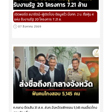
เปิดพอร์ต ธนารัตน์-ผู้เปิดโปง ข้อมูลรั่ว นั่งกก. 2 บ. ถือหุ้น 4
แห่ง รับงานรัฐ 20 โครงการ 7.21 ล.
07 สิงหาคม 2569
ก.กลาง ขีดเส้น 31 ส.ค. ส่งก.จังหวัดเพิกถอน 5,145 คนเอี่ยวโกง