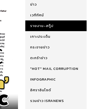
ข่าว
เวทีทัศน์
รายงาน-สกู๊ป
เกาะประเด็น
กระจายข่าว
ตะกร้าข่าว
"HOT" MAIL CORRUPTION
INFOGRAPHIC
อิศราอินไซด์
รวมข่าว ISRANEWS