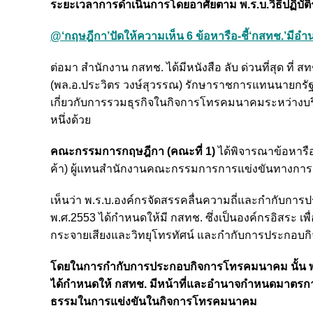
ระยะเวลาการดำเนินการโดยอาศัยตาม พ.ร.บ.วิธีปฏิบัต
@‘กฤษฎีกา’ปัดให้ความเห็น 6 ข้อหารือ-ชี้‘กสทช.’มีอำน
ต่อมา สำนักงาน กสทช. ได้มีหนังสือ ลับ ด่วนที่สุด ที่
(พล.อ.ประวิตร วงษ์สุวรรณ) รักษาราชการแทนนายกร
เกี่ยวกับการรวมธุรกิจในกิจการโทรคมนาคมระหว่างบ
หนึ่งด้วย
คณะกรรมการกฤษฎีกา (คณะที่ 1)
ได้พิจารณาข้อหารื
ค้า) ผู้แทนสำนักงานคณะกรรมการการแข่งขันทางการค้า 
เห็นว่า พ.ร.บ.องค์กรจัดสรรคลื่นความถี่และกำกับกา
พ.ศ.2553 ได้กำหนดให้มี กสทช. ซึ่งเป็นองค์กรอิสระ เ
กระจายเสียงและวิทยุโทรทัศน์ และกำกับการประกอ
โดยในการกำกับการประกอบกิจการโทรคมนาคม นั้น พ.
ได้กำหนดให้ กสทช. มีหน้าที่และอำนาจกำหนดมาตรการเ
ธรรมในการแข่งขันในกิจการโทรคมนาคม