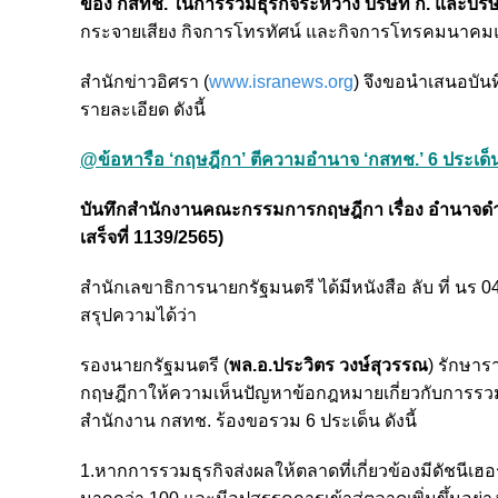
ของ กสทช. ในการรวมธุรกิจระหว่าง บริษัท ก. และบริษัท 
กระจายเสียง กิจการโทรทัศน์ และกิจการโทรคมนาคมแห
สำนักข่าวอิศรา (
www.isranews.org
) จึงขอนำเสนอบัน
รายละเอียด ดังนี้
@ข้อหารือ ‘กฤษฎีกา’ ตีความอำนาจ ‘กสทช.’ 6 ประเด็
บันทึกสำนักงานคณะกรรมการกฤษฎีกา เรื่อง อำนาจดำเน
เสร็จที่ 1139/2565)
สำนักเลขาธิการนายกรัฐมนตรี ได้มีหนังสือ ลับ ที่ น
สรุปความได้ว่า
รองนายกรัฐมนตรี (
พล.อ.ประวิตร วงษ์สุวรรณ
) รักษา
กฤษฎีกาให้ความเห็นปัญหาข้อกฎหมายเกี่ยวกับการรวม
สำนักงาน กสทช. ร้องขอรวม 6 ประเด็น ดังนี้
1.หากการรวมธุรกิจส่งผลให้ตลาดที่เกี่ยวข้องมีดัชนีเฮอ