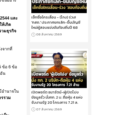
ขึ้นอย่าง
เช็กชื่อใครเลื่อน - (โกง) ร่วง!
.2544 และ
'กสถ.' ประกาศยกเลิก-ขึ้นบัญชี
ห้เกิด
ใหม่ผู้สอบแข่งขันท้องถิ่นปี 68
วมธุรกิจ
08 สิงหาคม 2569
จากที่
ข้อ 6 ข้อ
อัน
มีอำนาจใน
เปิดพอร์ต ธนารัตน์-ผู้เปิดโปง
ข้อมูลรั่ว นั่งกก. 2 บ. ถือหุ้น 4 แห่ง
การรวม
รับงานรัฐ 20 โครงการ 7.21 ล.
07 สิงหาคม 2569