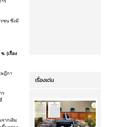
การ
ชน ซึ่งมี
 (เรื่อง
ฤษฎีกา
เรื่องเด่น
าร
ี่
้นจากเดิม