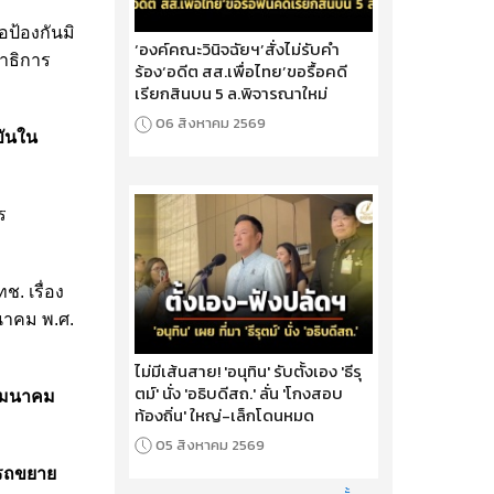
ป้องกันมิ
‘องค์คณะวินิจฉัยฯ’สั่งไม่รับคำ
าธิการ
ร้อง‘อดีต สส.เพื่อไทย’ขอรื้อคดี
เรียกสินบน 5 ล.พิจารณาใหม่
06 สิงหาคม 2569
ขันใน
ร
. เรื่อง
นาคม พ.ศ.
ไม่มีเส้นสาย! 'อนุทิน' รับตั้งเอง 'ธีรุ
ตม์' นั่ง 'อธิบดีสถ.' ลั่น 'โกงสอบ
รคมนาคม
ท้องถิ่น' ใหญ่-เล็กโดนหมด
05 สิงหาคม 2569
รถขยาย