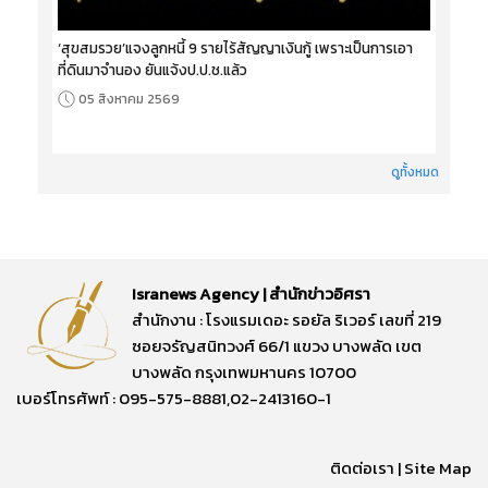
‘สุขสมรวย’แจงลูกหนี้ 9 รายไร้สัญญาเงินกู้ เพราะเป็นการเอา
ที่ดินมาจำนอง ยันแจ้งป.ป.ช.แล้ว
05 สิงหาคม 2569
ดูทั้งหมด
Isranews Agency | สำนักข่าวอิศรา
สำนักงาน : โรงแรมเดอะ รอยัล ริเวอร์ เลขที่ 219
ซอยจรัญสนิทวงศ์ 66/1 แขวง บางพลัด เขต
บางพลัด กรุงเทพมหานคร 10700
เบอร์โทรศัพท์ : 095-575-8881,02-2413160-1
ติดต่อเรา
|
Site Map