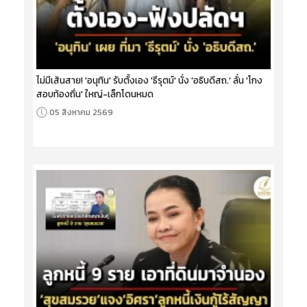
ไม่มีเส้นสาย! 'อนุทิน' รับตั้งเอง 'ธีรุตม์' นั่ง 'อธิบดีสถ.' ลั่น 'โกง
สอบท้องถิ่น' ใหญ่-เล็กโดนหมด
05 สิงหาคม 2569