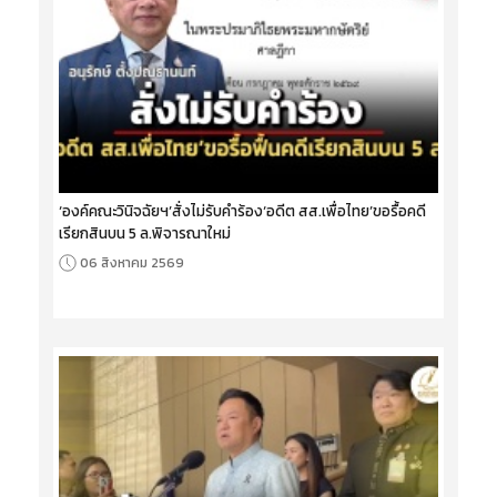
‘องค์คณะวินิจฉัยฯ’สั่งไม่รับคำร้อง‘อดีต สส.เพื่อไทย’ขอรื้อคดี
เรียกสินบน 5 ล.พิจารณาใหม่
06 สิงหาคม 2569