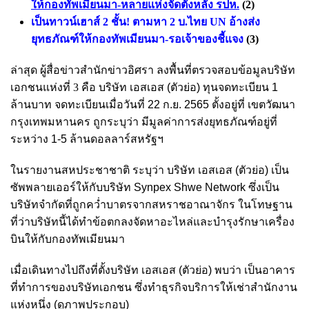
ให้กองทัพเมียนมา-หลายแห่งจัดตั้งหลัง รปห.
(2)
เป็นทาวน์เฮาส์ 2 ชั้น! ตามหา 2 บ.ไทย UN อ้างส่ง
ยุทธภัณฑ์ให้กองทัพเมียนมา-รอเจ้าของชี้แจง
(3)
ล่าสุด ผู้สื่อข่าวสำนักข่าวอิศรา ลงพื้นที่ตรวจสอบข้อมูล
บริษัท
เอกชนแห่งที่ 3
คือ บริษัท เอสเอส (ตัวย่อ) ทุนจดทะเบียน 1
ล้านบาท จดทะเบียนเมื่อวันที่ 22 ก.ย. 2565 ตั้งอยู่ที่ เขตวัฒนา
กรุงเทพมหานคร ถูกระบุว่า มีมูลค่าการส่งยุทธภัณฑ์อยู่ที่
ระหว่าง 1-5 ล้านดอลลาร์สหรัฐฯ
ในรายงานสหประชาชาติ ระบุว่า
บริษัท เอสเอส (ตัวย่อ)
เป็น
ซัพพลายเออร์ให้กับบริษัท Synpex Shwe Network ซึ่งเป็น
บริษัทจำกัดที่ถูกคว่ำบาตรจากสหราชอาณาจักร ในโทษฐาน
ที่ว่าบริษัทนี้ได้ทำข้อตกลงจัดหาอะไหล่และบำรุงรักษาเครื่อง
บินให้กับกองทัพเมียนมา
เมื่อเดินทางไปถึงที่ตั้งบริษัท เอสเอส (ตัวย่อ) พบว่า เป็นอาคาร
ที่ทำการของบริษัทเอกชน ซึ่งทำธุรกิจบริการให้เช่าสำนักงาน
แห่งหนึ่ง (ดูภาพประกอบ)