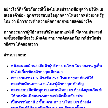
อย่างไรก็ดี เกี่ยวกับกรณีนี้ ยังไม่เคยปรากฏข้อมูลว่า บริษัท
เอ
สเอส (ตัวย่อ)
ถูกตรวจสอบหรือถูกกล่าวโทษจากหน่วยงานรัฐ
ไทย ว่า มีการกระทำความผิดตามกฎหมายแต่อย่างใด
หากกรรมการผู้มีอำนาจบริษัทเอกชนแห่งนี้ มีความประสงค์
จะชี้แจงข้อเท็จจริงเพิ่มเติม สามารถติดต่อกลับมาที่สำนักข่า
วอิศรา ได้ตลอดเวลา
อ่านประกอบ:
หนังคนละม้วน? เปิดตัวผู้บริหาร บ.ไทย ในรายงาน ยูเอ็น
ยันไม่เกี่ยวข้องค้าอาวุธเมียนมา
เจาะรายงาน UN อ้างชื่อ 25 บ.ไทย ส่งยุทธภัณฑ์ให้
กองทัพเมียนมา954 ล.-โยง'ผู้ค้าอาวุธ' สำคัญ
ลอตแรก! เปิดข้อมูล19 เอกชนไทย UN อ้างส่งยุทธภัณฑ์
ให้กองทัพเมียนมา-หลายแห่งจัดตั้งหลัง รปห.
เป็นทาวน์เฮาส์ 2 ชั้น! ตามหา 2 บ.ไทย UN อ้างส่ง