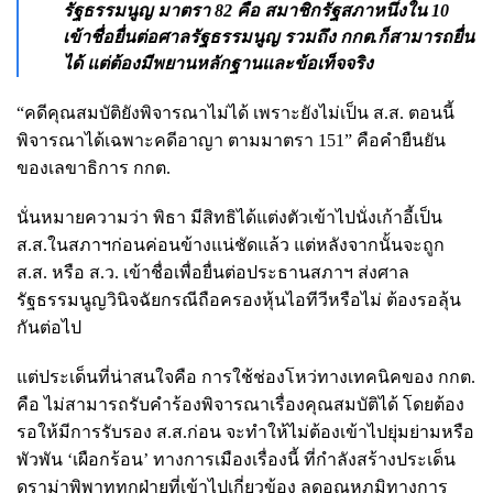
รัฐธรรมนูญ มาตรา 82 คือ สมาชิกรัฐสภาหนึ่งใน 10
เข้าชื่อยื่นต่อศาลรัฐธรรมนูญ รวมถึง กกต.ก็สามารถยื่น
ได้ แต่ต้องมีพยานหลักฐานและข้อเท็จจริง
“คดีคุณสมบัติยังพิจารณาไม่ได้ เพราะยังไม่เป็น ส.ส. ตอนนี้
พิจารณาได้เฉพาะคดีอาญา ตามมาตรา 151” คือคำยืนยัน
ของเลขาธิการ กกต.
นั่นหมายความว่า พิธา มีสิทธิได้แต่งตัวเข้าไปนั่งเก้าอี้เป็น
ส.ส.ในสภาฯก่อนค่อนข้างแน่ชัดแล้ว แต่หลังจากนั้นจะถูก
ส.ส. หรือ ส.ว. เข้าชื่อเพื่อยื่นต่อประธานสภาฯ ส่งศาล
รัฐธรรมนูญวินิจฉัยกรณีถือครองหุ้นไอทีวีหรือไม่ ต้องรอลุ้น
กันต่อไป
แต่ประเด็นที่น่าสนใจคือ การใช้ช่องโหว่ทางเทคนิคของ กกต.
คือ ไม่สามารถรับคำร้องพิจารณาเรื่องคุณสมบัติได้ โดยต้อง
รอให้มีการรับรอง ส.ส.ก่อน จะทำให้ไม่ต้องเข้าไปยุ่มย่ามหรือ
พัวพัน ‘เผือกร้อน’ ทางการเมืองเรื่องนี้ ที่กำลังสร้างประเด็น
ดราม่าพิพาททุกฝ่ายที่เข้าไปเกี่ยวข้อง ลดอุณหภูมิทางการ