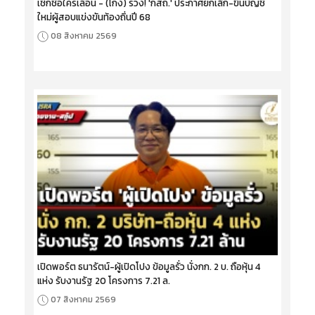
เช็กชื่อใครเลื่อน - (โกง) ร่วง! 'กสถ.' ประกาศยกเลิก-ขึ้นบัญชี
ใหม่ผู้สอบแข่งขันท้องถิ่นปี 68
08 สิงหาคม 2569
เปิดพอร์ต ธนารัตน์-ผู้เปิดโปง ข้อมูลรั่ว นั่งกก. 2 บ. ถือหุ้น 4
แห่ง รับงานรัฐ 20 โครงการ 7.21 ล.
07 สิงหาคม 2569