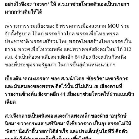
อย่างไรจึงจะ ‘เจรจา’ ให้ ส.ว.มาช่วยโหวตตัวเองเป็นนายกฯ
มากกว่าเดิมให้ได้
เพราะการรวมเสียงของ 8 พรรคการเมืองลงนาม MOU ร่วม
จัดตั้งรัฐบาล ได้แก่ พรรคก้าวไกล พรรคเพื่อไทย พรรค
ประชาชาติ พรรคเสรีรวมไทย พรรคไทยสร้างไทย พรรคเป็น
ธรรม พรรคเพื่อไทรวมพลัง และพรรคพลังสังคมใหม่ ได้ 312
ส.ส. จำเป็นต้องหาเสียงมาเติมอีก 64 เสียง ถึงจะเกินกึ่งหนึ่ง
ของที่ประชุมร่วมรัฐสภา ในการขึ้นสู่ตำแหน่งนายกฯ
เบื้องต้น ‘คณะเจรจา’ ของ ส.ว.นำโดย ‘ชัยธวัช’ เลขาธิการ
และมันสมองของพรรค ดีลไว้นั้น มีไม่เกิน 20 เสียงตามที่
รายงานข้างต้น ยังขาดอีก 44 เสียงมาช่วยโหวตให้ผ่านแบบฉิว
เฉียด
ส.ว.จึงกลายเป็นผนังทองแดงกำแพงเหล็กของฝ่าย ‘อนุรักษ์
นิยม’ ขวางกระแส ‘เสรีนิยม’ ที่เชี่ยวกราก เป็นอุปสรรคไม่ให้
‘พิธา’ นั่งเก้าอี้นายกฯได้สำเร็จ และประเด็นหุ้นไอทีวี คือตัว