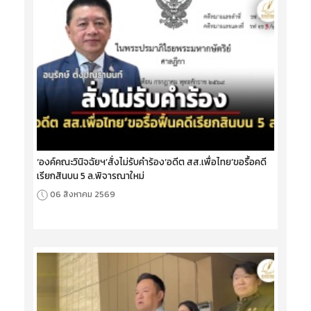
‘องค์คณะวินิจฉัยฯ’สั่งไม่รับคำร้อง‘อดีต สส.เพื่อไทย’ขอรื้อคดี
เรียกสินบน 5 ล.พิจารณาใหม่
06 สิงหาคม 2569