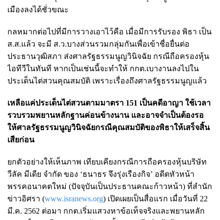
เมืองลงได้ชั่วขณะ
กลหมากต่อไปที่มีการวางเอาไว้คือ เมื่อมีการรับรอง พิธา เป็น
ส.ส.แล้ว จะมี ส.ว.บางส่วนรวมกลุ่มกันเพื่อเข้าชื่อยื่นต่อ
ประธานวุฒิสภา ส่งศาลรัฐธรรมนูญวินิจฉัย กรณีถือครองหุ้น
ไอทีวีในทันที หากเป็นเช่นนี้จะทำให้ กกต.เบางานลงไปใน
ประเด็นไต่สวนคุณสมบัติ เพราะเรื่องถึงศาลรัฐธรรมนูญแล้ว
เหลือแค่ประเด็นไต่สวนตามมาตรา 151 เป็นคดีอาญา ใช้เวลา
รวบรวมพยานหลักฐานค่อนข้างนาน และอาจจำเป็นต้องรอ
ให้ศาลรัฐธรรมนูญวินิจฉัยกรณีคุณสมบัติของพิธาให้เสร็จสิ้น
เสียก่อน
ยกตัวอย่างให้เห็นภาพ เทียบเคียงกรณีการถือครองหุ้นบริษัท
วีลัค มีเดีย จำกัด ของ ‘ธนาธร จึงรุ่งเรืองกิจ’ อดีตหัวหน้า
พรรคอนาคตใหม่ (ปัจจุบันเป็นประธานคณะก้าวหน้า) ที่สำนัก
ข่าวอิศรา (
www.isranews.org
) เปิดเผยเป็นสื่อแรก เมื่อวันที่ 22
มี.ค. 2562 ต่อมา กกต.เริ่มแสวงหาข้อเท็จจริงและพยานหลัก