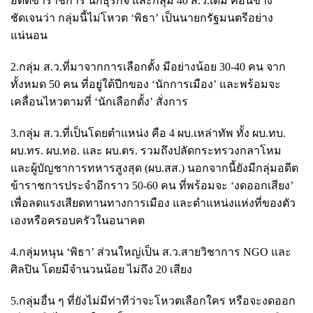
อดีตข้าราชการ นักธุรกิจ และกลุ่ม 40 ส.ว.เดิม ค่อนข้าง
ชัดเจนว่า กลุ่มนี้ไม่โหวต ‘พิธา’ เป็นนายกรัฐมนตรีอย่าง
แน่นอน
2.กลุ่ม ส.ว.ที่มาจากการเลือกตั้ง มีอย่างน้อย 30-40 คน จาก
ทั้งหมด 50 คน ที่อยู่ใต้ปีกของ ‘นักการเมือง’ และพร้อมจะ
เคลื่อนไหวตามที่ ‘นักเลือกตั้ง’ สั่งการ
3.กลุ่ม ส.ว.ที่เป็นโดยตำแหน่ง คือ 4 ผบ.เหล่าทัพ ทั้ง ผบ.ทบ.
ผบ.ทร. ผบ.ทอ. และ ผบ.ตร. รวมถึงปลัดกระทรวงกลาโหม
และผู้บัญชาการทหารสูงสุด (ผบ.สส.) นอกจากนี้ยังมีกลุ่มอดีต
ข้าราชการประจำอีกราว 50-60 คน ที่พร้อมจะ ‘งดออกเสียง’
เพื่อลดแรงเสียดทานทางการเมือง และตำแหน่งแห่งที่ของตัว
เองหรือครอบครัวในอนาคต
4.กลุ่มหนุน ‘พิธา’ ส่วนใหญ่เป็น ส.ว.สายวิชาการ NGO และ
ศิลปิน โดยมีจำนวนน้อย ไม่ถึง 20 เสียง
5.กลุ่มอื่น ๆ ที่ยังไม่มีท่าทีว่าจะโหวตเลือกใคร หรือจะงดออก