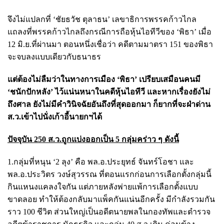
จึงไม่แปลกที่ ‘ชัยธวัช ตุลาธน’ เลขาธิการพรรคก้าวไกล
แถลงที่พรรคก้าวไกลถึงกรณีการถือหุ้นไอทีวีของ ‘พิธา’ เมื่อ
12 มิ.ย.ที่ผ่านมา ตอนหนึ่งเชื่อว่า คดีตามมาตรา 151 ของพิธา
จะจบลงแบบเดียวกับธนาธร
แต่ต้องไม่ลืมว่าในทางการเมือง ‘พิธา’ เปรียบเสมือนคนมี
‘ชนักปักหลัง’ ไว้แน่นหนาในคดีหุ้นไอทีวี และหากเรื่องยังไม่
ถึงศาล ยังไม่มีคำวินิจฉัยอันถึงที่สุดออกมา ก็ยากที่จะฝ่าด่าน
ส.ว.เข้าไปนั่งเก้าอี้นายกฯได้
ปัจจุบัน 250 ส.ว.ถูกแบ่งออกเป็น 5 กลุ่มคร่าว ๆ ดังนี้
1.กลุ่มที่หนุน ‘2 ลุง’ คือ พล.อ.ประยุทธ์ จันทร์โอชา และ
พล.อ.ประวิตร วงษ์สุวรรณ ที่ตอนแรกก่อนการเลือกตั้งกลุ่มนี้
กินแหนงแคลงใจกัน แต่ภายหลังพ่ายแพ้การเลือกตั้งแบบ
ขาดลอย ทำให้ต้องกลับมาแพ็คกันแน่นอีกครั้ง มีกำลังรวมกัน
ราว 100 ชีวิต ส่วนใหญ่เป็นอดีตนายพลในกองทัพและตำรวจ