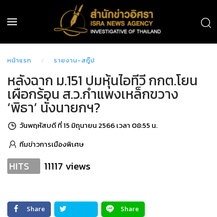
หน้าแรก
รายงาน-สกู๊ป
หลังฉาก ม.151 ปมหุ้นไอทีวี กกต.โยน
เผือกร้อน ส.ว.กำแพงเหล็กขวาง
‘พิธา’ นั่งนายกฯ?
วันพฤหัสบดี ที่ 15 มิถุนายน 2566 เวลา 08:55 น.
ทีมข่าวการเมืองพิเศษ
11117 views
HITS
Share
Share