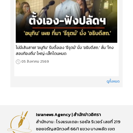
ไม่มีเส้นสาย! 'อนุทิน' รับตั้งเอง 'ธีรุตม์' นั่ง 'อธิบดีสถ.' ลั่น 'โกง
สอบท้องถิ่น' ใหญ่-เล็กโดนหมด
05 สิงหาคม 2569
ดูทั้งหมด
Isranews Agency | สำนักข่าวอิศรา
สำนักงาน : โรงแรมเดอะ รอยัล ริเวอร์ เลขที่ 219
ซอยจรัญสนิทวงศ์ 66/1 แขวง บางพลัด เขต