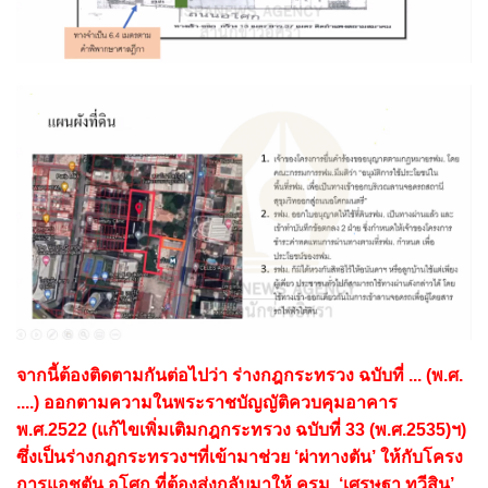
จากนี้ต้องติดตามกันต่อไปว่า ร่างกฎกระทรวง ฉบับที่ ... (พ.ศ.
....) ออกตามความในพระราชบัญญัติควบคุมอาคาร
พ.ศ.2522 (แก้ไขเพิ่มเติมกฎกระทรวง ฉบับที่ 33 (พ.ศ.2535)ฯ)
ซึ่งเป็นร่างกฎกระทรวงฯที่เข้ามาช่วย ‘ผ่าทางตัน’ ให้กับโครง
การแอชตัน อโศก ที่ต้องส่งกลับมาให้ ครม. ‘เศรษฐา ทวีสิน’