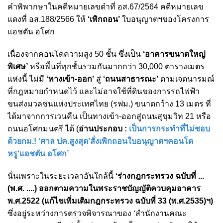
คำพิพากษาในคดีหมายเลขดำที่ อส.67/2564 คดีหมายเลข
แดงที่ อส.188/2566 ให้
‘เพิกถอน’
ใบอนุญาตฯของโครงการ
แอชตัน อโศก
เนื่องจากคอนโดความสูง 50 ชั้น ซึ่งเป็น
‘อาคารขนาดใหญ่
พิเศษ’
หรือพื้นที่ทุกชั้นรวมกันมากกว่า 30,000 ตารางเมตร
แห่งนี้
ไม่มี
‘ทางเข้า-ออก’
สู่
‘ถนนสาธารณะ’
ตามเจตนารมณ์
ที่กฎหมายกำหนดไว้ และไม่อาจใช้ที่ดินของการรถไฟฟ้า
ขนส่งมวลชนแห่งประเทศไทย (รฟม.) ขนาดกว้าง 13 เมตร ที่
ได้มาจากการเวนคืน เป็นทางเข้า-ออกสู่ถนนสุขุมวิท 21 หรือ
ถนนอโศกมนตรี ได้ (
อ่านประกอบ :
เป็นการกระทำที่ไม่ชอบ
ด้วยกม.! ‘ศาล ปค.สูงสุด’สั่งเพิกถอนใบอนุญาตฯคอนโด
หรู‘แอชตัน อโศก’
นั่นเพราะในระยะเวลาอันใกล้นี้
‘ร่างกฎกระทรวง ฉบับที่ ...
(พ.ศ. ....) ออกตามความในพระราชบัญญัติควบคุมอาคาร
พ.ศ.2522 (แก้ไขเพิ่มเติมกฎกระทรวง ฉบับที่ 33 (พ.ศ.2535)ฯ)
ซึ่งอยู่ระหว่างการตรวจพิจารณาของ ‘สำนักงานคณะ