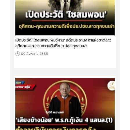
เปิดประวัติ 'ไซสมพอน พมวิหาน' อดีตประธานสภาแห่งชาติลาว
อุทิศตน-คุณงามความดีเพื่อปย.ปชช.ทุกชนเผ่า
09 สิงหาคม 2569