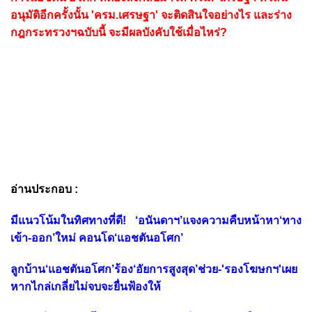
อนุมัติอีกครั้งนั้น 'ครม.เศรษฐา' จะติดสินใจอย่างไร และร่าง
กฎกระทรวงฯฉบับนี้ จะมีผลบังคับใช้เมื่อไหร่?
อ่านประกอบ :
มีแนวโน้มในทิศทางที่ดี! ‘อนันดาฯ’แจงความคืบหน้าหา‘ทาง
เข้า-ออก’ใหม่ คอนโด‘แอชตันอโศก’
ลูกบ้าน‘แอชตันอโศก’ร้อง‘อัยการสูงสุด’ช่วย-'รองโฆษกฯ'เผย
หากไกล่เกลี่ยไม่จบจะยื่นฟ้องให้