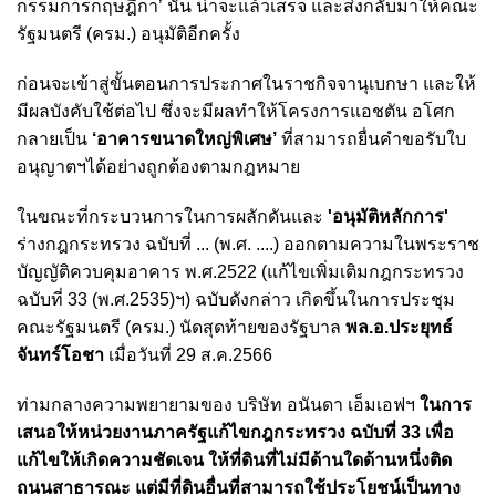
กรรมการกฤษฎีกา’ นั้น น่าจะแล้วเสร็จ และส่งกลับมาให้คณะ
รัฐมนตรี (ครม.) อนุมัติอีกครั้ง
ก่อนจะเข้าสู่ขั้นตอนการประกาศในราชกิจจานุเบกษา และให้
มีผลบังคับใช้ต่อไป ซึ่งจะมีผลทำให้โครงการแอชตัน อโศก
กลายเป็น
‘อาคารขนาดใหญ่พิเศษ’
ที่สามารถยื่นคำขอรับใบ
อนุญาตฯได้อย่างถูกต้องตามกฎหมาย
ในขณะที่กระบวนการในการผลักดันและ
'อนุมัติหลักการ'
ร่างกฎกระทรวง ฉบับที่ ... (พ.ศ. ....) ออกตามความในพระราช
บัญญัติควบคุมอาคาร พ.ศ.2522 (แก้ไขเพิ่มเติมกฎกระทรวง
ฉบับที่ 33 (พ.ศ.2535)ฯ) ฉบับดังกล่าว เกิดขึ้นในการประชุม
คณะรัฐมนตรี (ครม.) นัดสุดท้ายของรัฐบาล
พล.อ.ประยุทธ์
จันทร์โอชา
เมื่อวันที่ 29 ส.ค.2566
ท่ามกลางความพยายามของ บริษัท อนันดา เอ็มเอฟฯ
ในการ
เสนอให้หน่วยงานภาครัฐแก้ไขกฎกระทรวง ฉบับที่ 33 เพื่อ
แก้ไขให้เกิดความชัดเจน ให้ที่ดินที่ไม่มีด้านใดด้านหนึ่งติด
ถนนสาธารณะ แต่มีที่ดินอื่นที่สามารถใช้ประโยชน์เป็นทาง