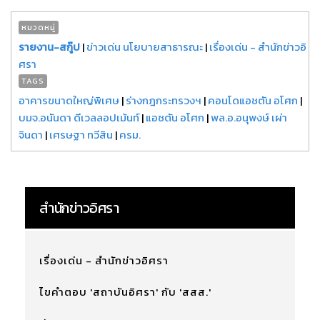
หมวดหมู่
รายงาน-สกู๊ป
|
ข่าวเด่น นโยบายสาธารณะ
|
เรื่องเด่น - สำนักข่าวอิ
ศรา
TAGS
อาคารขนาดใหญ่พิเศษ
|
ร่างกฎกระทรวงฯ
|
คอนโดแอชตัน อโศก
|
บมจ.อนันดา ดีเวลลอปเม้นท์
|
แอชตัน อโศก
|
พล.อ.อนุพงษ์ เผ่า
จินดา
|
เศรษฐา ทวีสิน
|
ครม.
สำนักข่าวอิศรา
เรื่องเด่น - สำนักข่าวอิศรา
ไขคำตอบ 'สถาบันอิศรา' กับ 'สสส.'