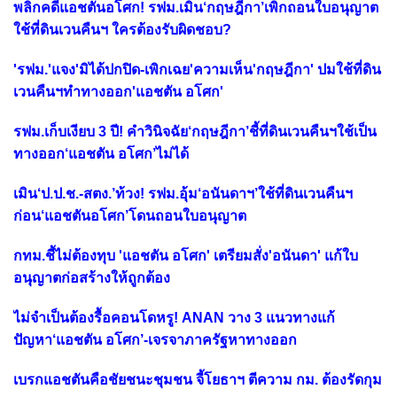
พลิกคดีแอชตันอโศก! รฟม.เมิน‘กฤษฎีกา’เพิกถอนใบอนุญาต
ใช้ที่ดินเวนคืนฯ ใครต้องรับผิดชอบ?
'รฟม.'แจง'มิได้ปกปิด-เพิกเฉย'ความเห็น'กฤษฎีกา' ปมใช้ที่ดิน
เวนคืนฯทำทางออก'แอชตัน อโศก'
รฟม.เก็บเงียบ 3 ปี! คำวินิจฉัย‘กฤษฎีกา’ชี้ที่ดินเวนคืนฯใช้เป็น
ทางออก‘แอชตัน อโศก’ไม่ได้
เมิน‘ป.ป.ช.-สตง.’ท้วง! รฟม.อุ้ม‘อนันดาฯ’ใช้ที่ดินเวนคืนฯ
ก่อน‘แอชตันอโศก’โดนถอนใบอนุญาต
กทม.ชี้ไม่ต้องทุบ 'แอชตัน อโศก' เตรียมสั่ง'อนันดา' แก้ใบ
อนุญาตก่อสร้างให้ถูกต้อง
ไม่จำเป็นต้องรื้อคอนโดหรู! ANAN วาง 3 แนวทางแก้
ปัญหา‘แอชตัน อโศก’-เจรจาภาครัฐหาทางออก
เบรกแอชตันคือชัยชนะชุมชน จี้โยธาฯ ตีความ กม. ต้องรัดกุม