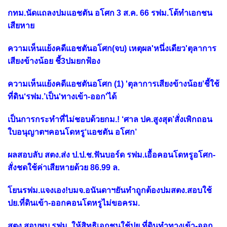
กทม.นัดแถลงปมแอชตัน อโศก 3 ส.ค. 66 รฟม.โต้ทำเอกชน
เสียหาย
ความเห็นแย้งคดีแอชตันอโศก(จบ) เหตุผล'หนึ่งเดียว'ตุลาการ
เสียงข้างน้อย ชี้3ปมยกฟ้อง
ความเห็นแย้งคดีแอชตันอโศก (1) 'ตุลาการเสียงข้างน้อย’ชี้ใช้
ที่ดิน‘รฟม.’เป็น'ทางเข้า-ออก'ได้
เป็นการกระทำที่ไม่ชอบด้วยกม.! ‘ศาล ปค.สูงสุด’สั่งเพิกถอน
ใบอนุญาตฯคอนโดหรู‘แอชตัน อโศก’
ผลสอบลับ สตง.ส่ง ป.ป.ช.ฟันบอร์ด รฟม.เอื้อคอนโดหรูอโศก-
สั่งชดใช้ค่าเสียหายด้วย 86.99 ล.
โยนรฟม.แจงเอง!บมจ.อนันดาฯยันทำถูกต้องปมสตง.สอบใช้
ปย.ที่ดินเข้า-ออกคอนโดหรูไม่ขอครม.
สตง.สอบพบ รฟม. ให้สิทธิเอกชนใช้ปย.ที่ดินทำทางเข้า-ออก