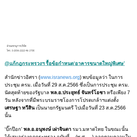
@แก้กฎกระทรวงฯ รื้อข้อกำหนด‘อาคารขนาดใหญ่พิเศษ’
สำนักข่าวอิศรา (
www.isranews.org
) พบข้อมูลว่า ในการ
ประชุม ครม. เมื่อวันที่ 29 ส.ค.2566 ซึ่งเป็นการประชุม ครม.
นัดสุดท้ายของรัฐบาล
พล.อ.ประยุทธ์ จันทร์โอชา
หรือเพียง 7
วัน หลังจากที่มีพระบรมราชโองการโปรดเกล้าฯแต่งตั้ง
เศรษฐา ทวีสิน
เป็นนายกรัฐมนตรี ไปเมื่อวันที่ 23 ส.ค.2566
นั้น
‘บิ๊กป๊อก’
พล.อ.อนุพงษ์ เผ่าจินดา
รมว.มหาดไทย ในขณะนั้น
ได้เสนอร่างกฎกระทรวง ฉบับที่ ... (พ.ศ. ....) ออกตามความใน