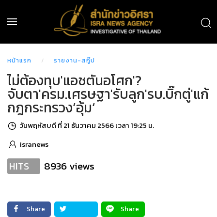
หน้าแรก
รายงาน-สกู๊ป
ไม่ต้องทุบ'แอชตันอโศก'?
จับตา'ครม.เศรษฐา'รับลูก'รบ.บิ๊กตู่'แก้
กฎกระทรวง‘อุ้ม‘
วันพฤหัสบดี ที่ 21 ธันวาคม 2566 เวลา 19:25 น.
isranews
8936 views
HITS
Share
Share