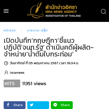
หน้าแรก
รายงาน-สกู๊ป
เปิดบันทึก‘กฤษฎีกา’ชี้แนว
ปฏิบัติ'จนท.รัฐ' ดำเนินคดีผู้ผลิต-
จำหน่าย‘น้ำต้มใบกระท่อม’
วันอาทิตย์ ที่ 05 พฤษภาคม 2567 เวลา 16:34 น.
isranews
11351 views
HITS
Share
Share