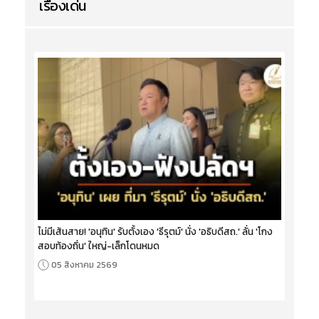
เรื่องเด่น
ไม่มีเส้นสาย! 'อนุทิน' รับตั้งเอง 'ธีรุตม์' นั่ง 'อธิบดีสถ.' ลั่น 'โกง
สอบท้องถิ่น' ใหญ่-เล็กโดนหมด
05 สิงหาคม 2569