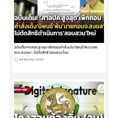
ฉบับเต็ม!‘ศาลปค.สูงสุด’เพิกถอนคำสั่งเด้ง‘นิพนธ์’พ้น‘นายก
อบจ.สงขลา’-ไม่ตัดสิทธิ‘สอบสวน’ใหม่
04 สิงหาคม 2569