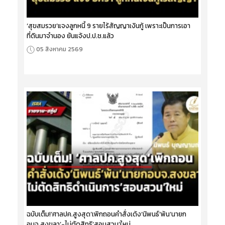
‘สุขสมรวย’แจงลูกหนี้ 9 รายไร้สัญญาเงินกู้ เพราะเป็นการเอา
ที่ดินมาจำนอง ยันแจ้งป.ป.ช.แล้ว
05 สิงหาคม 2569
ฉบับเต็ม!‘ศาลปค.สูงสุด’เพิกถอนคำสั่งเด้ง‘นิพนธ์’พ้น‘นายก
อบจ.สงขลา’-ไม่ตัดสิทธิ‘สอบสวน’ใหม่