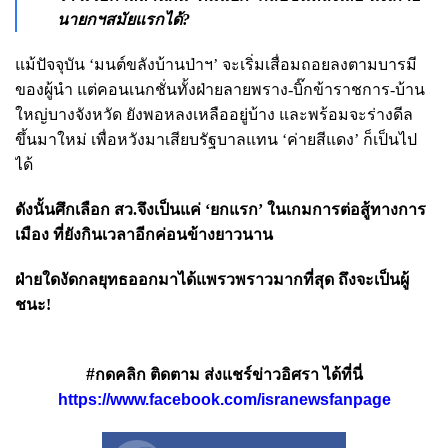
นายกฯสมัยแรกได้?
แม้ปัจจุบัน ‘มนต์ขลังบ้านป่าฯ’ จะเริ่มเสื่อมถอยลงตามบารมี
ของผู้นำ แต่คอนเนกชั่นทั้งฝ่ายลายพราง-บิ๊กข้าราชการ-บ้าน
ใหญ่บางจังหวัด ยังพอหลงเหลืออยู่บ้าง และพร้อมจะร่างดีล
ขึ้นมาใหม่ เพื่อหวังมาเสียบรัฐบาลแทน ‘ค่ายสีแดง’ ก็เป็นไป
ได้
ดังนั้นศึกเลือก สว.จึงเป็นแค่ ‘ยกแรก’ ในเกมการต่อสู้ทางการ
เมือง ที่ยังกินเวลาอีกค่อนข้างยาวนาน
ฝ่ายใดงัดกลยุทธออกมาได้แพรวพราวมากที่สุด ถึงจะเป็นผู้
ชนะ!
#กดคลิก ติดตาม ส่งแชร์ข่าวอิศรา ได้ที่นี่
https://www.facebook.com/isranewsfanpage