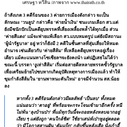
เศรษฐา ทวีสิน /ภาพจาก www.thairath.co.th
ถ้าสังเกต 3 คดีร้อนของ 3 ค่ายการเมืองดังกล่าว จะเป็น
ลักษณะ ‘วนลูป’ กล่าวคือ ‘ค่ายน้ำเงิน’ ชนะเกมเลือก สว.แต่
ยังมีชนักปักเป็นคดียุบพรรคที่เสี่ยงเพลี้ยงพล้ำได้ทุกเมื่อ ส่วน
‘ค่ายสีแดง’ แม้จะพ่ายแพ้เลือก สว.แบบหมดรูป แต่ยังมีสถานะ
‘ผู้นำรัฐบาล’ อยู่ ทว่าก็ยังมี 2 คดีในชั้นศาลที่สุ่มเสี่ยงให้หมด
อำนาจ เช่นเดียวกับ ‘ค่ายสีส้ม’ ที่เหลือคดียุบพรรคอยู่เรื่อง
เดียว แม้คะแนนทางโซเชียลฯจะยังคงนำ แต่ปฏิเสธไม่ได้ว่า
ขณะนี้ บรรดา ‘งูเห่าสีส้ม’ เริ่มต่อสายดีลหลายพรรคขั้วรัฐบาล
เพื่อเตรียมย้ายไปซบหากเกิดอุบัติเหตุทางการเมืองแล้ว ทำให้
ขุมกำลังสีส้มใน ‘ยานพาหนะคันใหม่’ อาจมีจำนวน สส.น้อย
ลง
หากทั้ง 3 คดีร้อนดังกล่าวมีผลลัพธ์ ‘เป็นลบ’ ทั้งหมด
แน่นอนว่า ‘ตาอยู่’ ที่พร้อมจะกระโจนเข้ามาอีกครั้ง หนี
ไม่พ้น ‘ลุงบ้านป่า’ ที่แม้ทุกวันนี้จะถอยหลังหลบฉากอยู่
เงียบ ๆ แต่ยังถูก ‘คนใกล้ชิด’ ใช้ยาเสน่ห์เป่าหูอยู่ตลอด
ว่า มีโอกาสสานฝัน ‘คัมแบ็ก’ กลับขึ้นหลังเสือ นั่งเก้าอี้