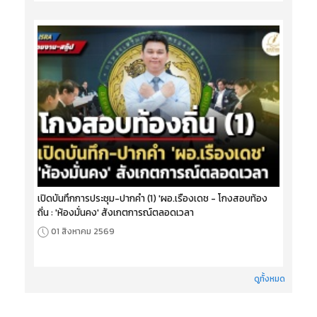
เปิดบันทึกการประชุม-ปากคำ (1) 'ผอ.เรืองเดช - โกงสอบท้อง
ถิ่น : 'ห้องมั่นคง' สังเกตการณ์ตลอดเวลา
01 สิงหาคม 2569
ดูทั้งหมด