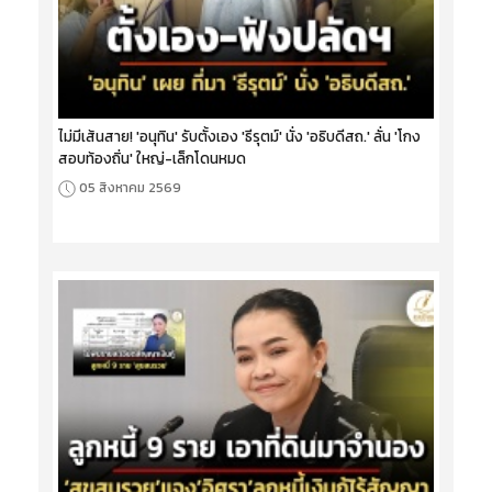
ไม่มีเส้นสาย! 'อนุทิน' รับตั้งเอง 'ธีรุตม์' นั่ง 'อธิบดีสถ.' ลั่น 'โกง
สอบท้องถิ่น' ใหญ่-เล็กโดนหมด
05 สิงหาคม 2569