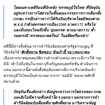
โดยเฉพาะคดีร้อนที่ปักหลัง ‘พรรคภูมิใจไทย’ ที่ปัจจุบัน
อยู่ระหว่างการไต่สวนในชั้นคณะกรรมการการเลือกตั้ง
(กกต.) กรณีกล่าวหาว่าได้รับเงินบริจาคโดยมิชอบตาม
พ.ร.ป.ว่าด้วยพรรคการเมือง 2560 มาตรา 72 หรือไม่
และมีบทลงโทษถึงขั้น ‘ยุบพรรค’ ตามมาตรา 92 ซ้ำ
รอยกรณี ‘พรรคอนาคตใหม่’ ในอดีตหรือเปล่า?
คดีนี้มีสารตั้งต้นมาจากคำวินิจฉัยของศาลรัฐธรรมนูญ ที่
วินิจฉัยให้
‘ศักดิ์สยาม ชิดชอบ’ พ้นเก้าอี้ รมว.คมนาคม
เนื่องจากขาดคุณสมบัติการดำรงตำแหน่ง เพราะมีการใช้ ‘นอ
มินี’ เข้าไปถือหุ้นใน หจก.บุรีเจริญคอนสตรัคชั่น ดำเนินการ
แทน นอกจากนี้ศาลยังตั้งข้อสังเกตกรณีการบริจาคเงินเข้า
พรรคภูมิใจไทยเป็นจำนวนมากจาก ‘นอมินี’ ของนายศักดิ์
สยามด้วย
ปัจจุบันเรื่องดังกล่าว ยังอยู่ระหว่างการไต่สวนของ กกต.
และยังไม่มีความคืบหน้าใด ๆ ออกมา นอกจากการนำ
คำวินิจฉัยฉบับเต็มคดีนายศักดิ์สยาม มาวิเคราะห์อยู่