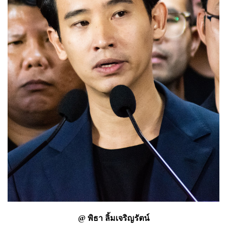
@ พิธา ลิ้มเจริญรัตน์