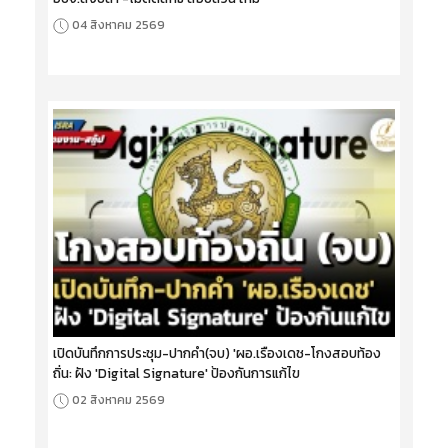
04 สิงหาคม 2569
เปิดบันทึกการประชุม-ปากคำ(จบ) 'ผอ.เรืองเดช-โกงสอบท้อง
ถิ่น: ฝัง 'Digital Signature' ป้องกันการแก้ไข
02 สิงหาคม 2569