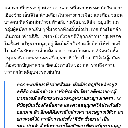
นอกจากนี้บรรดาผู้สมัคร สว.นอกเหนือจากบรรดานักวิชาการ
เอียงซ้าย เอ็นจีโอ นักเคลื่อนไหวทางการเมือง และสื่อมวลชน
บางคน ที่พร้อมล่มหัวจมท้ายกับ ‘เครือข่ายสีส้ม’ อยู่แล้ว แต่
กลุ่มผู้สมัคร สว.อื่น ๆ ที่มาจากท้องถิ่นทั่วประเทศ ต่างไม่กล้า
เดินตาม ‘ค่ายสีส้ม’ เพราะยังกังวลคดีที่ถูกกล่าวหา ‘ยุบพรรค’
ในชั้นศาลรัฐธรรมนูญอยู่ จึงเป็นอีกปัจจัยหนึ่งที่ทำให้พ่ายแพ้
ไป นี่ยังไม่นับการเลือกตั้ง นายก อบจ.เก็บตกอีก 2 จังหวัดทั้ง
ปทุมธานี และพระนครศรีอยุธยา ที่ ‘ก้าวไกล’ มิได้ส่งผู้สมัคร
เนื่องจากปัญหาความขัดแย้งภายในของ สส. รวมถึงความ
หวาดกลัวคดียุบพรรคเช่นกัน
ตัดภาพกลับมาที่ ‘ค่ายสีแดง’ มีคดีสำคัญปักหลังอยู่ 2
คดีคือ กรณีกล่าวหา ‘ทักษิณ ชินวัตร’ อดีตนายกฯ ผู้
มากบารมี คดีตามประมวลกฎหมายอาญา มาตรา 112
ที่ปัจจุบันเรื่องถึงชั้นศาล และศาลอนุญาตให้ประกันตัว
ออกมาแล้ว อีกคดีคือกรณีกล่าวหา ‘เศรษฐา ทวีสิน’ นา
ยกฯคนที่ 30 กรณีการแต่งตั้ง ‘พิชิต ชื่นบาน’ เป็น
รมต.ประจำสำนักนายกฯโดยมิชอบ ที่ศาลรัฐธรรมนูญ