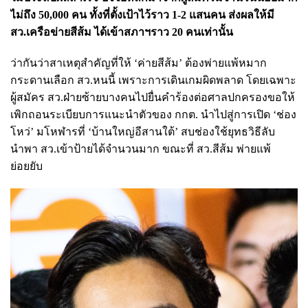
ไม่ถึง 50,000 คน ทั้งที่ตั้งเป้าไว้ราว 1-2 แสนคน ส่งผลให้มี
สว.เครือข่ายสีส้ม ได้เข้าสภาฯราว 20 คนเท่านั้น
ว่ากันว่าสาเหตุสำคัญที่ให้ ‘ค่ายสีส้ม’ ต้องพ่ายแพ้หมาก
กระดานเลือก สว.หนนี้ เพราะการเดินเกมผิดพลาด โดยเฉพาะ
ผู้สมัคร สว.ฝ่ายซ้ายบางคนไปยื่นคำร้องต่อศาลปกครองขอให้
เพิกถอนระเบียบการแนะนำตัวของ กกต. นำไปสู่การเปิด ‘ช่อง
โหว่’ มโหฬารที่ ‘บ้านใหญ่อีสานใต้’ สบช่องใช้ยุทธวิธีลับ
นำพา สว.เข้าป้ายได้จำนวนมาก ขณะที่ สว.สีส้ม พ่ายแพ้
ย่อยยับ