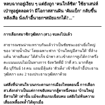
หลบฉากอยู่เงียบ ๆ แต่ยังถูก ‘คนใกล้ชิด’ ใช้ยาเสน่ห์
เป่าหูอยู่ตลอดว่า มีโอกาสสานฝัน ‘คัมแบ็ก’ กลับขึ้น
หลังเสือ นั่งเก้าอี้นายกฯสมัยแรกได้?..."
การเลือกสมาชิกวุฒิสภา (สว.) จบลงไปแล้ว
สาธารณชนน่าจะทราบกันแล้วว่าเป็นชัยชนะอย่างยิ่งใหญ่
ของ ‘ค่ายน้ำเงิน’ โดยเฉพาะฟาก ‘บ้านใหญ่อีสานใต้’ ที่ล้าง
แค้น ‘ค่ายสีแดง’ ได้สำเร็จ นำพา สว.เข้าสภาฯสูงได้กว่าครึ่ง
คะแนนแบบไม่เป็นทางการ จังหวัดที่มี ว่าที่ สว. มากที่สุด
คือ บุรีรัมย์ 14 คน แถมมีลุ้นส่ง ‘ตัวเต็ง’ เข้าชิงเก้าอี้ประธาน
วุฒิสภา และ 2 รองประธานวุฒิสภาด้วย
แต่สิ่งที่น่าสนใจ บนกระดานการเมืองไทยตอนนี้ การเลือก
สว.ดังกล่าวเป็นแค่การขยับหมากสู้ตาหนึ่งของ ‘บ้านใหญ่
อีสานใต้’ เท่านั้น แม้จะเดินเกมเฉียบคม แต่ยังไม่พ้นความ
เสี่ยงเพลี้ยงพล้ำได้ทุกเมื่อ