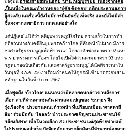
ปัจจุบัน
อาจมีสายสัมพันธ์กับ ‘บ้านใหญ่บุรีรัมย์’ เนื่องจากเคย
เป็นหนึ่งในคณะทำงานของ ‘ปู่ชัย ชิดชอบ’ อดีตประธานสภาฯ
ผู้ล่วงลับ แต่เรื่องนี้ยังไม่มีการยืนยันข้อเท็จจริง และยังไม่มีคำ
ชี้แจงจากเลขาธิการ กกต.แต่อย่างใด
แต่ปฏิเสธไม่ได้ว่า คดียุบพรรคภูมิใจไทย ความเร็วในการทำ
คดีสวนทางกับคดียื่นยุบพรรคก้าวไกล ที่คืบหน้าไปมาก มีการ
ชงศาลรัฐธรรมนูญเพื่อพิจารณา โดยอาศัยช่องมาตรา 92 แห่ง
พ.ร.ป.พรรคการเมืองฯ โดยไม่เปิดไต่สวนตามมาตรา 93 แห่ง
กฎหมายฉบับเดียวกัน และศาลรัฐธรรมนูญได้นัดพิจารณาใน
วันพุธที่ 3 ก.ค. 2567 พร้อมกำหนดให้คู่กรณีเข้ามาตรวจพยาน
หลักฐานในวันที่ 9 ก.ค. 2567
เมื่อพูดถึง ‘ก้าวไกล’ แน่นอนว่ามีหลายคนกล่าวขานถึงการ
เลือก สว.ที่ผ่านมาเช่นกัน ผ่านแคมเปญของ ‘ธนาธร จึง
รุ่งเรืองกิจ’ ประธานคณะก้าวหน้า ที่เปรียบเหมือน ‘ศาสดาสี
ส้ม’ ร่วมมือกับ ‘ไอลอว์’ ป่าวประกาศเชิญชวนประชาชนใช้
‘เสียงอิสระ’ เพื่อโหวตเลือก สว.ประชาชน แต่สุดท้ายพ่ายแพ้
ไม่ประสบผลสำเร็จ ปัจจัยหลักมาจากผู้สมัครมีจำนวนน้อยมาก