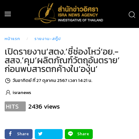
หน้าแรก
รายงาน-สกู๊ป
เปิดรายงาน‘สตง.’ชี้ช่องโหว่‘อย.-
สสจ.’คุม‘ผลิตภัณฑ์วัตถุอันตราย’
ก่อนพบสารตกค้างใน‘องุ่น’
วันอาทิตย์ ที่ 27 ตุลาคม 2567 เวลา 14:21 น.
isranews
2436 views
HITS
Share
Share