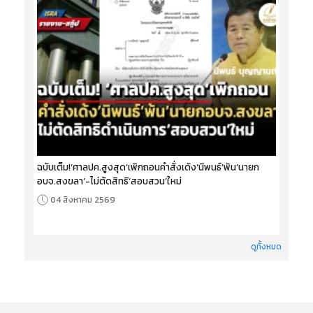
ฉบับเต็ม!‘ศาลปค.สูงสุด’เพิกถอนคำสั่งเด้ง‘นิพนธ์’พ้น‘นายก
อบจ.สงขลา’-ไม่ตัดสิทธิ‘สอบสวน’ใหม่
04 สิงหาคม 2569
ดูทั้งหมด