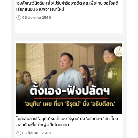
‘องค์คณะวินิจฉัยฯ’สั่งไม่รับคำร้อง‘อดีต สส.เพื่อไทย’ขอรื้อคดี
เรียกสินบน 5 ล.พิจารณาใหม่
06 สิงหาคม 2569
ไม่มีเส้นสาย! 'อนุทิน' รับตั้งเอง 'ธีรุตม์' นั่ง 'อธิบดีสถ.' ลั่น 'โกง
สอบท้องถิ่น' ใหญ่-เล็กโดนหมด
05 สิงหาคม 2569