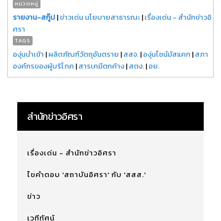
หมวดหมู่
รายงาน-สกู๊ป
|
ข่าวเด่น นโยบายสาธารณะ
|
เรื่องเด่น - สำนักข่าวอิ
ศรา
TAGS
องุ่นนำเข้า
|
ผลิตภัณฑ์วัตถุอันตราย
|
สสจ.
|
องุ่นไชน์มัสแคท
|
สภา
องค์กรของผู้บริโภค
|
สารเคมีตกค้าง
|
สตง.
|
อย.
สำนักข่าวอิศรา
เรื่องเด่น - สำนักข่าวอิศรา
ไขคำตอบ 'สถาบันอิศรา' กับ 'สสส.'
ข่าว
เวทีทัศน์