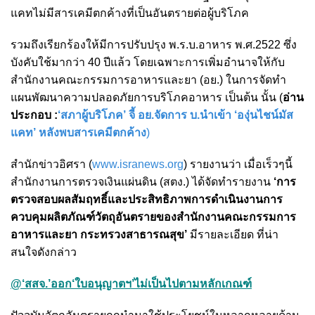
แคทไม่มีสารเคมีตกค้างที่เป็นอันตรายต่อผู้บริโภค
รวมถึงเรียกร้องให้มีการปรับปรุง พ.ร.บ.อาหาร พ.ศ.2522 ซึ่ง
บังคับใช้มากว่า 40 ปีแล้ว โดยเฉพาะการเพิ่มอำนาจให้กับ
สำนักงานคณะกรรมการอาหารและยา (อย.) ในการจัดทำ
แผนพัฒนาความปลอดภัยการบริโภคอาหาร เป็นต้น นั้น (
อ่าน
ประกอบ :
‘สภาผู้บริโภค’ จี้ อย.จัดการ บ.นำเข้า ‘องุ่นไชน์มัส
แคท’ หลังพบสารเคมีตกค้าง
)
สำนักข่าวอิศรา (
www.isranews.org
) รายงานว่า เมื่อเร็วๆนี้
สำนักงานการตรวจเงินแผ่นดิน (สตง.) ได้จัดทำรายงาน
‘การ
ตรวจสอบผลสัมฤทธิ์และประสิทธิภาพการดำเนินงานการ
ควบคุมผลิตภัณฑ์วัตถุอันตรายของสำนักงานคณะกรรมการ
อาหารและยา กระทรวงสาธารณสุข’
มีรายละเอียด ที่น่า
สนใจดังกล่าว
@‘สสจ.’ออก‘ใบอนุญาตฯ’ไม่เป็นไปตามหลักเกณฑ์