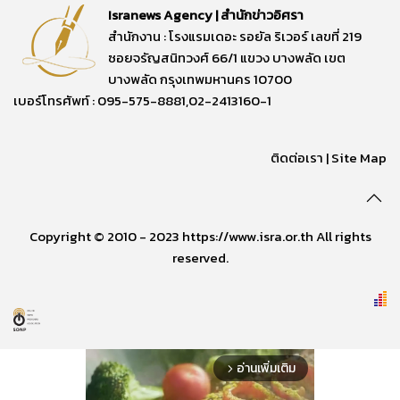
Isranews Agency | สำนักข่าวอิศรา
สำนักงาน : โรงแรมเดอะ รอยัล ริเวอร์ เลขที่ 219
ซอยจรัญสนิทวงศ์ 66/1 แขวง บางพลัด เขต
บางพลัด กรุงเทพมหานคร 10700
เบอร์โทรศัพท์ : 095-575-8881,02-2413160-1
ติดต่อเรา
|
Site Map
Copyright © 2010 - 2023 https://www.isra.or.th All rights
reserved.
อ่านเพิ่มเติม
arrow_forward_ios