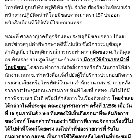
โทรทัศน์ ถูกบริษัท ทรูดิจิทัล กรุ๊ป จำกัด ฟ้องร้องในข้อหาเจ้า
พนักงานปฏิบัติหน้าที่โดยมิชอบตามมาตรา 157 ปมออก
หนังสือเตือนทีวีดิจิทัลมีโฆษณาแทรก
ขณะที่ ศาลอาญาคดีทุจริตและประพฤติมิชอบกลาง ได้เผย
แพร่ข่าวสรุปคำพิพากษาคดีนี้ไปแล้ว ซึ่งมีการระบุข้อมูล
สำคัญเกี่ยวกับพฤติการณ์การกระทำความผิดของ ศ.กิตติคุณ
ดร.พิรงรอง รามสูต ในฐานะจำเลยว่า
มีการใช้อํานาจหน้าที่
โดยมิชอบ
โดยกระทําการเร่งรัดสั่งการหรือดําเนินการให้สํา
นักงาน กสทช. ทําหนังสือแจ้งไปยังผู้ให้บริการประกอบกิจการ
กระจายเสียงหรือโทรทัศน์ในนามสํานักงาน กสทช. ภายหลัง
จากการประชุมคณะกรรมการ ทันที โดยที่ กสทช. ยังไม่ได้มี
การพิจารณา มีมติ หรือมีคําสั่งการในเรื่องดังกล่าว
โดยจําเลย
ได้กล่าวในที่ประชุม คณะอนุกรรมการฯ ครั้งที่ 3/2566 เมื่อวัน
ที่ 16 กุมภาพันธ์ 2566 ที่แสดงให้เห็นถึงเจตนาที่จะล้มกิจการ
ของโจทก์ โดยกล่าวทํานองว่า วิธีการที่เราจะจัดการเรื่องนี้ไม่
ได้ไปทําที่โจทก์โดยตรง แต่ไปทําที่ช่องรายการที่ รับใบ
อนุญาตจาก กสทช. เป็นการใช้วิธีตลบหลัง โดยในที่ประชุมมี