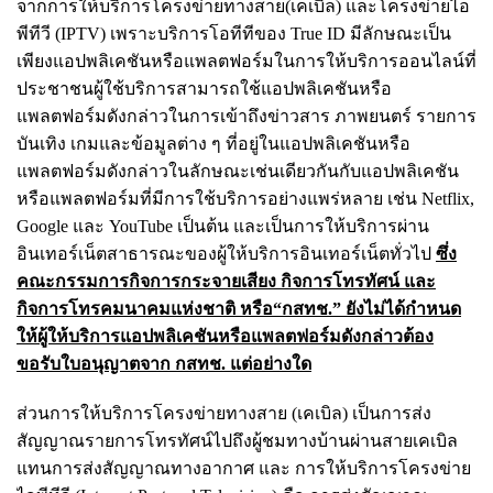
จากการให้บริการโครงข่ายทางสาย
(เคเบิล) และโครงข่ายไอ
พีทีวี (IPTV) เพราะบริการโอทีทีของ True ID มีลักษณะเป็น
เพียง
แอปพลิเคชันหรือแพลตฟอร์มในการให้บริการออนไลน์ที่
ประชาชนผู้ใช้บริการสามารถใช้
แอปพลิเคชันหรือ
แพลตฟอร์มดังกล่าวในการเข้าถึงข่าวสาร ภาพยนตร์ รายการ
บันเทิง เกมและข้อมูลต่าง ๆ ที่อยู่ในแอปพลิเคชันหรือ
แพลตฟอร์มดังกล่าวในลักษณะเช่นเดียวกันกับ
แอปพลิเคชัน
หรือแพลตฟอร์มที่มีการใช้บริการอย่างแพร่หลาย เช่น Netflix,
Google และ YouTube เป็นต้น และเป็นการให้บริการผ่าน
อินเทอร์เน็ตสาธารณะของผู้ให้บริการอินเทอร์เน็ตทั่วไป
ซึ่ง
คณะกรรมการกิจการกระจายเสียง กิจการโทรทัศน์ และ
กิจการโทรคมนาคมแห่งชาติ หรือ
“กสทช.” ยังไม่ได้กําหนด
ให้ผู้ให้บริการแอปพลิเคชันหรือแพลตฟอร์มดังกล่าวต้อง
ขอรับใบอนุญาตจาก กสทช. แต่อย่างใด
ส่วนการให้บริการโครงข่ายทางสาย (เคเบิล) เป็นการส่ง
สัญญาณรายการโทรทัศน์ไปถึงผู้ชมทางบ้านผ่านสายเคเบิล
แทนการส่งสัญญาณทางอากาศ และ การให้บริการโครงข่าย