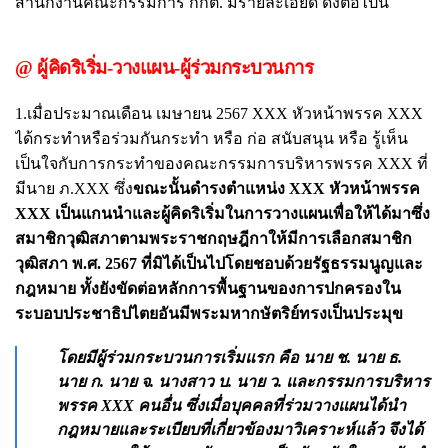
สำนักงานคณะกรรมการ กกต. มีรายละเอียด ดังต่อไปนี้
@ ผู้คิดริเริ่ม-วางแผน-ผู้ร่วมกระบวนการ
1.เมื่อประมาณเดือน เมษายน 2567 XXX หัวหน้าพรรค XXX
ได้กระทำหรือร่วมกันกระทำ หรือ ก่อ สนับสนุน หรือ รู้เห็น
เป็นใจกับการกระทำของคณะกรรมการบริหารพรรค XXX ที่
มีนาย ภ.XXX ซึ่ง
ขณะนั้นดำรงตำแหน่ง XXX หัวหน้าพรรค
XXX เป็นแกนนำและผู้คิดริเริ่มในการวางแผนเพื่อให้ได้มาซึ่ง
สมาชิกวุฒิสภาตามพระราชกฤษฎีกาให้มีการเลือกสมาชิก
วุฒิสภา พ.ศ. 2567 ที่มิได้เป็นไปโดยชอบด้วยรัฐธรรมนูญและ
กฎหมาย ทั้งยังขัดต่อหลักการพื้นฐานของการปกครองใน
ระบอบประชาธิปไตยอันมีพระมหากษัตริย์ทรงเป็นประมุข
โดยมีผู้ร่วมกระบวนการเริ่มแรก คือ นาย ช. นาย ธ.
นาย ก. นาย จ. นางสาว บ. นาย ว. และกรรมการบริหาร
พรรค XXX คนอื่น ซึ่งเมื่อบุคคลที่ร่วมวางแผนได้นำ
กฎหมายและระเบียบที่เกี่ยวข้องมาวิเคราะห์แล้ว จึงได้