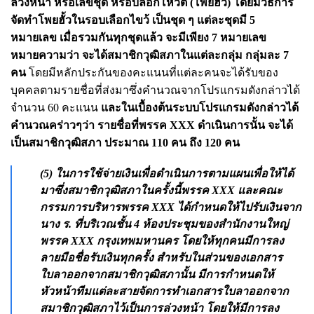
ล่วงหน้า หรือเลขชุด หรือบล็อกโหวต (โพยฮั้ว) โดยมีวิธีการ
จัดทำโพยฮั้วในรอบเลือกไขว้ เป็นชุด ๆ แต่ละชุดมี 5
หมายเลข เมื่อรวมกันทุกชุดแล้ว จะมีเพียง 7 หมายเลข
หมายความว่า จะได้สมาชิกวุฒิสภาในแต่ละกลุ่ม กลุ่มละ 7
คน
โดยมีหลักประกันของคะแนนที่แต่ละคนจะได้รับของ
บุคคลตามรายชื่อที่ส่งมาซึ่งคำนวณจากโปรแกรมดังกล่าวได้
จำนวน 60 คะแนน
และในเบื้องต้นระบบโปรแกรมดังกล่าวได้
คำนวณคร่าวๆว่า รายชื่อที่พรรค XXX ดำเนินการนั้น จะได้
เป็นสมาชิกวุฒิสภา ประมาณ 110 คน ถึง 120 คน
(5) ในการใช้จ่ายเงินเพื่อดำเนินการตามแผนเพื่อให้ได้
มาซึ่งสมาชิกวุฒิสภาในครั้งนี้พรรค XXX และคณะ
กรรมการบริหารพรรค XXX ได้กำหนดให้ไปรับเงินจาก
นาง ร. ที่บริเวณชั้น 4 ห้องประชุมของสำนักงานใหญ่
พรรค XXX กรุงเทพมหานคร โดยให้ทุกคนมีการลง
ลายมือชื่อรับเงินทุกครั้ง สำหรับในส่วนของเอกสาร
ใบลาออกจากสมาชิกวุฒิสภานั้น มีการกำหนดให้
หัวหน้าทีมแต่ละสายจัดการทำเอกสารใบลาออกจาก
สมาชิกวุฒิสภาไว้เป็นการล่วงหน้า โดยให้มีการลง