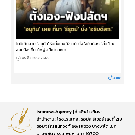
ไม่มีเส้นสาย! 'อนุทิน' รับตั้งเอง 'ธีรุตม์' นั่ง 'อธิบดีสถ.' ลั่น 'โกง
สอบท้องถิ่น' ใหญ่-เล็กโดนหมด
05 สิงหาคม 2569
ดูทั้งหมด
Isranews Agency | สำนักข่าวอิศรา
สำนักงาน : โรงแรมเดอะ รอยัล ริเวอร์ เลขที่ 219
ซอยจรัญสนิทวงศ์ 66/1 แขวง บางพลัด เขต
บางพลัด กรุงเทพมหานคร 10700