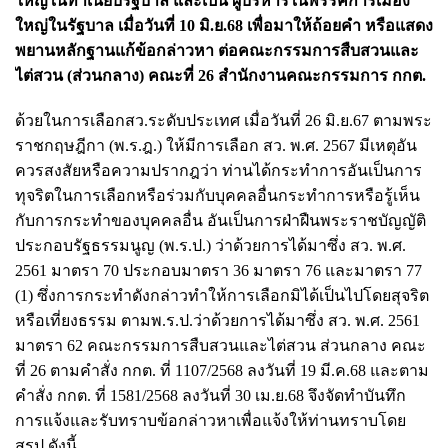
ใหญ่ในทำเนียบรัฐบาล
และเป็น
ผู้บริหารในพรรคการเมือง
ใหญ่ในรัฐบาล
เมื่อวันที่ 10 มิ.ย.68 เพื่อมาให้ถ้อยคำ หรือแสดง
พยานหลักฐานแก้ข้อกล่าวหา ต่อคณะกรรมการสืบสวนและ
ไต่สวน (ส่วนกลาง) คณะที่ 26 สำนักงานคณะกรรมการ กกต.
ด้วยในการเลือกสว.ระดับประเทศ เมื่อวันที่ 26 มิ.ย.67 ตามพระ
ราชกฤษฎีกา (พ.ร.ฎ.) ให้มีการเลือก สว. พ.ศ. 2567 มีเหตุอัน
ควรสงสัยหรือความปรากฎว่า ท่านได้กระทำการอันเป็นการ
ทุจริตในการเลือกหรือร่วมกับบุคคลอื่นกระทำการหรือรู้เห็น
กับการกระทำของบุคคลอื่น อันเป็นการฝ่าฝืนพระราชบัญญัติ
ประกอบรัฐธรรมนูญ (พ.ร.ป.) ว่าด้วยการได้มาซึ่ง สว. พ.ศ.
2561 มาตรา 70 ประกอบมาตรา 36 มาตรา 76 และมาตรา 77
(1) ซึ่งการกระทำดังกล่าวทำให้การเลือกมิได้เป็นไปโดยสุจริต
หรือเที่ยงธรรม ตามพ.ร.ป.ว่าด้วยการได้มาซึ่ง สว. พ.ศ. 2561
มาตรา 62 คณะกรรมการสืบสวนและไต่สวน ส่วนกลาง คณะ
ที่ 26 ตามคำสั่ง กกต. ที่ 1107/2568 ลงวันที่ 19 มี.ค.68 และตาม
คำสั่ง กกต. ที่ 1581/2568 ลงวันที่ 30 เม.ย.68 จึงจัดทำบันทึก
การแจ้งและรับทราบข้อกล่าวหาเพื่อแจ้งให้ท่านทราบโดย
สรุป ดังนี้