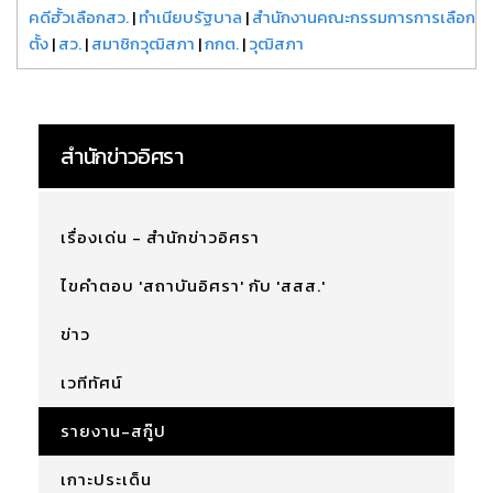
คดีฮั้วเลือกสว.
|
ทำเนียบรัฐบาล
|
สำนักงานคณะกรรมการการเลือก
ตั้ง
|
สว.
|
สมาชิกวุฒิสภา
|
กกต.
|
วุฒิสภา
สำนักข่าวอิศรา
เรื่องเด่น - สำนักข่าวอิศรา
ไขคำตอบ 'สถาบันอิศรา' กับ 'สสส.'
ข่าว
เวทีทัศน์
รายงาน-สกู๊ป
เกาะประเด็น