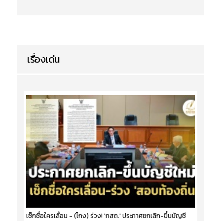
เรื่องเด่น
เช็กชื่อใครเลื่อน - (โกง) ร่วง! 'กสถ.' ประกาศยกเลิก-ขึ้นบัญชี