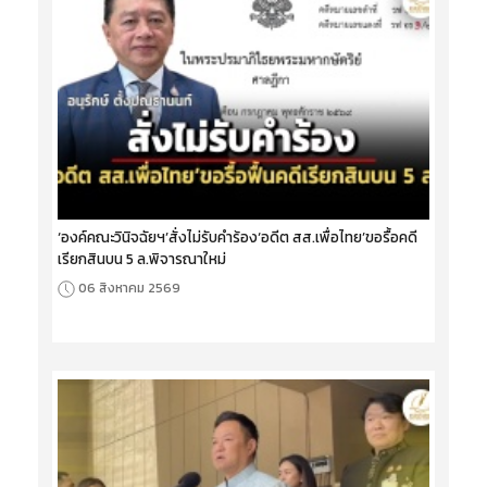
‘องค์คณะวินิจฉัยฯ’สั่งไม่รับคำร้อง‘อดีต สส.เพื่อไทย’ขอรื้อคดี
เรียกสินบน 5 ล.พิจารณาใหม่
06 สิงหาคม 2569