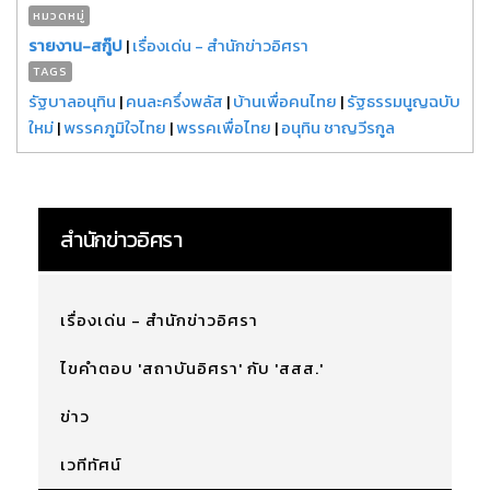
หมวดหมู่
รายงาน-สกู๊ป
|
เรื่องเด่น - สำนักข่าวอิศรา
TAGS
รัฐบาลอนุทิน
|
คนละครึ่งพลัส
|
บ้านเพื่อคนไทย
|
รัฐธรรมนูญฉบับ
ใหม่
|
พรรคภูมิใจไทย
|
พรรคเพื่อไทย
|
อนุทิน ชาญวีรกูล
สำนักข่าวอิศรา
เรื่องเด่น - สำนักข่าวอิศรา
ไขคำตอบ 'สถาบันอิศรา' กับ 'สสส.'
ข่าว
เวทีทัศน์