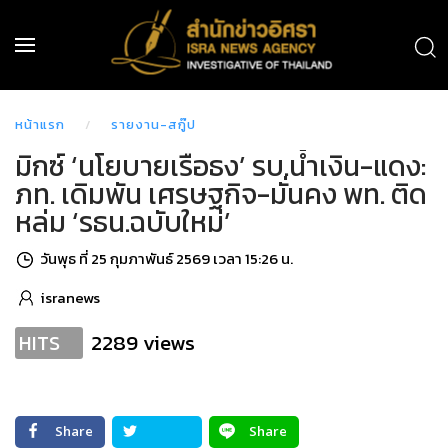
หน้าแรก
รายงาน-สกู๊ป
มิกซ์ ‘นโยบายเรือธง’ รบ.น้ำเงิน-แดง:
ภท. เดิมพัน เศรษฐกิจ-มั่นคง พท. ติด
หล่ม ‘รธน.ฉบับใหม่’
วันพุธ ที่ 25 กุมภาพันธ์ 2569 เวลา 15:26 น.
isranews
2289 views
HITS
Share
Share