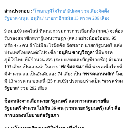
อ่านประกอบ :
'โฆษกภูมิใจไทย' อัปเดต รวมเสียงจัดตั้ง
รัฐบาล-หนุน 'อนุทิน' นายกฯอีกสมัย 13 พรรค 286 เสียง
9 เม.ย.69 เดดไลน์ ที่คณะกรรมการการเลือกตั้ง (กกต.) จะต้อง
รับรองสมาชิกสภาผู้แทนราษฎร (สส.) อย่างน้อยร้อยละ 95
หรือ 475 คน ถ้าไม่มีอะไรผิดคิด-ผิดพลาด นายกรัฐมนตรี แห่ง
ประเทศไทยคนต่อไปจะชื่อ
‘อนุทิน ชาญวีรกูล’
ที่มีพรรค
ภูมิใจไทย ที่มีจำนวน สส. (ระบบเขตและบัญชีรายชื่อ) จำนวน
193 เสียง เป็นแกนนำในการ ‘
ฟอร์มครม.’
ที่มี พรรคเพื่อไทยที่
มีจำนวน สส.เป็นอันดับสอง 74 เสียง เป็น
‘พรรคแกนหลัก’
โดย
มี 13 พรรค ณ ขณะนี้ (25 ก.พ.69) ประกอบร่างเป็น
‘พรรคร่วม
รัฐบาล’
รวม 292 เสียง
ช็อตหลังจากเลือกนายกรัฐมนตรี และการเสนอรายชื่อ
รัฐมนตรี จำนวน ไม่เกิน 36 คน (รวมนายกรัฐมนตรี) แล้ว คือ
การแถลงนโยบายต่อรัฐสภา