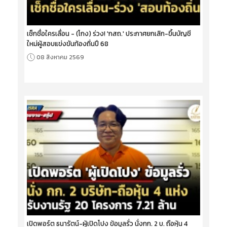
เช็กชื่อใครเลื่อน - (โกง) ร่วง! 'กสถ.' ประกาศยกเลิก-ขึ้นบัญชี
ใหม่ผู้สอบแข่งขันท้องถิ่นปี 68
08 สิงหาคม 2569
เปิดพอร์ต ธนารัตน์-ผู้เปิดโปง ข้อมูลรั่ว นั่งกก. 2 บ. ถือหุ้น 4