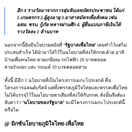
อีก 4 รางวัลมาจากการสุ่มจับเลขบัตรประชาชน ได้แก่
1.เกษตรกร 2.ผู้สูงอายุ 3.อาสาสมัครเพื่อสังคม เช่น
อสม. ชรบ. กู้ภัย ทหารผ่านศึก 4. ผู้ยื่นแบบภาษีเงินได้
รางวัลละ 1 ล้านบาท
นอกจากนี้ยังมีนโยบายสมัยที่
‘รัฐบาลเพื่อไทย’
เคยทำไว้แต่ไม่
ประสบสำเร็จ ได้นำมาใส่ไว้ในนโยบายที่ส่งให้กกต.ด้วย อาทิ
บ้านเพื่อคนไทย หวยเกษียณ รถไฟฟ้า 20 บาทตลอด
สาย/Feeder และ รถเมล์ 10 บาทตลอดสาย
ทั้งนี้ มีอีก 1 นโยบายที่เป็นโครงการเมกะโปรเจกต์ คือ
โครงการแลนด์บริดจ์ แต่ทั้งพรรคภูมิใจไทยและพรรคเพื่อไทย
ไม่ได้บรรจุไว้ในนโยบายหาเสียงที่ส่งให้กับกกต. ดังนั้นจึงต้อง
จับตาว่า
‘นโยบายของรัฐบาล’
จะมีโครงการเมกะโปรเจกต์นี้
หรือไม่
@ มิกซ์นโยบายภูมิใจไทย-เพื่อไทย