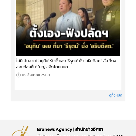
ไม่มีเส้นสาย! 'อนุทิน' รับตั้งเอง 'ธีรุตม์' นั่ง 'อธิบดีสถ.' ลั่น 'โกง
สอบท้องถิ่น' ใหญ่-เล็กโดนหมด
05 สิงหาคม 2569
ดูทั้งหมด
Isranews Agency | สำนักข่าวอิศรา