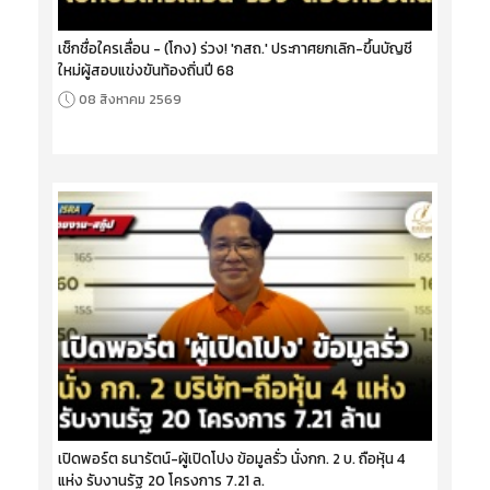
เช็กชื่อใครเลื่อน - (โกง) ร่วง! 'กสถ.' ประกาศยกเลิก-ขึ้นบัญชี
ใหม่ผู้สอบแข่งขันท้องถิ่นปี 68
08 สิงหาคม 2569
เปิดพอร์ต ธนารัตน์-ผู้เปิดโปง ข้อมูลรั่ว นั่งกก. 2 บ. ถือหุ้น 4
แห่ง รับงานรัฐ 20 โครงการ 7.21 ล.