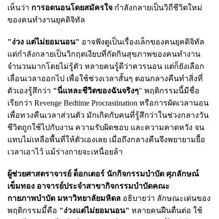
เห็นว่า
การอดนอนโดยสมัครใจ
กำลังกลายเป็นวิถีชีวิตใหม่
ของคนทำงานยุคดิจิทัล
"ง่วง แต่ไม่ยอมนอน"
อาจฟังดูเป็นเรื่องเล็กของคนยุคดิจิทัล
แต่กำลังกลายเป็นวิกฤตเงียบที่กัดกินสุขภาพของคนทำงาน
จำนวนมากโดยไม่รู้ตัว หลายคนรู้ดีว่าควรนอน แต่ก็ยังเลือก
เลื่อนเวลาออกไป เพื่อใช้ช่วงเวลาสั้นๆ ตอนกลางคืนทำสิ่งที่
ตัวเองรู้สึกว่า
"นี่แหละชีวิตของฉันจริงๆ
" พฤติกรรมนี้มีชื่อ
เรียกว่า Revenge Bedtime Procrastination หรือการผัดเวลานอน
เพื่อทวงคืนเวลาส่วนตัว มักเกิดกับคนที่รู้สึกว่าในช่วงกลางวัน
ชีวิตถูกใช้ไปกับงาน ความรับผิดชอบ และความคาดหวัง จน
แทบไม่เหลือพื้นที่ให้ตัวเองเลย เมื่อถึงกลางคืนจึงพยายามยื้อ
เวลาเอาไว้ แม้ร่างกายจะเหนื่อยล้า
ผู้ช่วยศาสตราจารย์ ด็อกเตอร์ นักกิจกรรมบำบัด ศุภลักษณ์
เข็มทอง อาจารย์ประจำสาขากิจกรรมบำบัดคณะ
กายภาพบำบัด มหาวิทยาลัยมหิดล
อธิบายว่า ลักษณะเด่นของ
พฤติกรรมมี้คือ
"ง่วงแต่ไม่ยอมนอน"
หลายคนฝืนตื่นต่อ ใช้