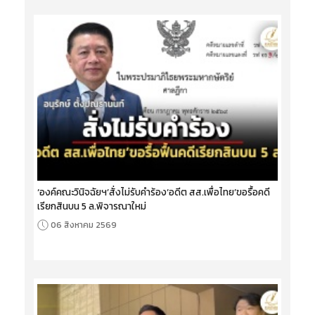
‘องค์คณะวินิจฉัยฯ’สั่งไม่รับคำร้อง‘อดีต สส.เพื่อไทย’ขอรื้อคดี
เรียกสินบน 5 ล.พิจารณาใหม่
06 สิงหาคม 2569