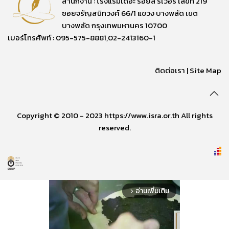
สำนักงาน : โรงแรมเดอะ รอยัล ริเวอร์ เลขที่ 219
ซอยจรัญสนิทวงศ์ 66/1 แขวง บางพลัด เขต
บางพลัด กรุงเทพมหานคร 10700
เบอร์โทรศัพท์ : 095-575-8881,02-2413160-1
ติดต่อเรา
|
Site Map
Copyright © 2010 - 2023 https://www.isra.or.th All rights
reserved.
อ่านเพิ่มเติม
arrow_forward_ios