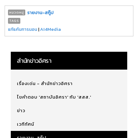
รายงาน-สกู๊ป
หมวดหมู่
TAGS
แก้แค้นการนอน
|
AI4Media
สำนักข่าวอิศรา
เรื่องเด่น - สำนักข่าวอิศรา
ไขคำตอบ 'สถาบันอิศรา' กับ 'สสส.'
ข่าว
เวทีทัศน์
รายงาน-สกู๊ป