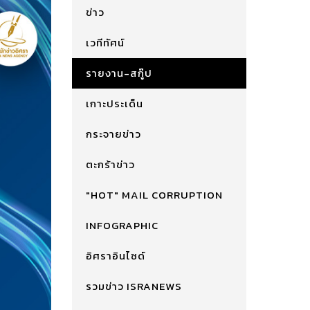
ข่าว
เวทีทัศน์
รายงาน-สกู๊ป
เกาะประเด็น
กระจายข่าว
ตะกร้าข่าว
"HOT" MAIL CORRUPTION
INFOGRAPHIC
อิศราอินไซด์
รวมข่าว ISRANEWS