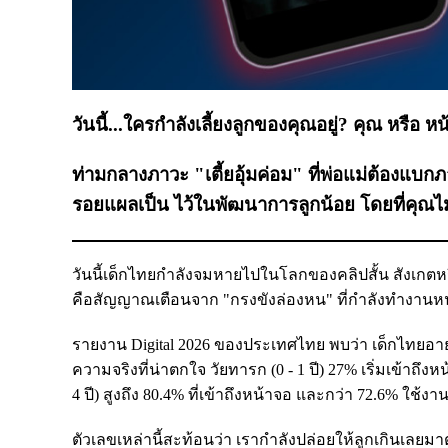
วันนี้...ใครกำลังเลี้ยงลูกของคุณอยู่? คุณ หรือ ห
ท่ามกลางภาวะ "เตี้ยอุ้มค่อม" ที่พ่อแม่ต้องแบกภ
รอยแผลเป็น ไว้ในพัฒนาการลูกน้อย โดยที่คุณไม่ท
วันนี้เด็กไทยกำลังจมหายไปในโลกของคลิปสั้น สังเกตหร
คือสัญญาณเตือนจาก "กรงขังล่องหน" ที่กำลังทำงานหนั
รายงาน Digital 2026 ของประเทศไทย พบว่า เด็กไทยอายุ 0
ความจริงที่น่าตกใจ วัยทารก (0 - 1 ปี) 27% เริ่มเข้าถึงห
4 ปี) สูงถึง 80.4% ที่เข้าถึงหน้าจอ และกว่า 72.6% ใช้งา
ตัวเลขเหล่านี้สะท้อนว่า เรากำลังปล่อยให้ลูกเกินเลย