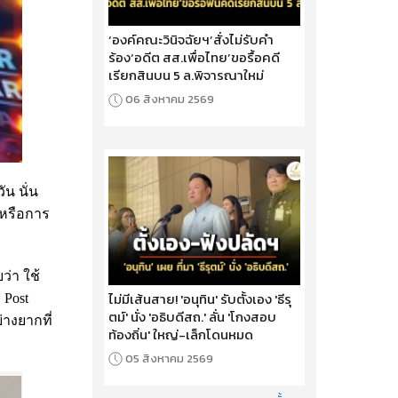
‘องค์คณะวินิจฉัยฯ’สั่งไม่รับคำ
ร้อง‘อดีต สส.เพื่อไทย’ขอรื้อคดี
เรียกสินบน 5 ล.พิจารณาใหม่
06 สิงหาคม 2569
ัน นั่น
 หรือการ
ว่า ใช้
ไม่มีเส้นสาย! 'อนุทิน' รับตั้งเอง 'ธีรุ
 Post
ตม์' นั่ง 'อธิบดีสถ.' ลั่น 'โกงสอบ
่างยากที่
ท้องถิ่น' ใหญ่-เล็กโดนหมด
05 สิงหาคม 2569