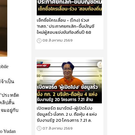
เช็กชื่อใครเลื่อน - (โกง) ร่วง!
'กสถ.' ประกาศยกเลิก-ขึ้นบัญชี
ใหม่ผู้สอบแข่งขันท้องถิ่นปี 68
08 สิงหาคม 2569
obile
จ้าเป็น
 "ประหยัด
ลิปสั้น
เปิดพอร์ต ธนารัตน์-ผู้เปิดโปง
จมอยู่กับ
ข้อมูลรั่ว นั่งกก. 2 บ. ถือหุ้น 4 แห่ง
รับงานรัฐ 20 โครงการ 7.21 ล.
07 สิงหาคม 2569
o Yudan