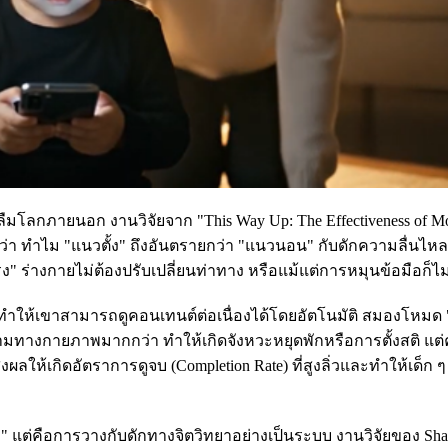
16 จนลืมโลกภายนอก งานวิจัยจาก "This Way Up: The Effectiveness of M
รรู้ว่า ทำไม "แนวตั้ง" ถึงอันตรายกว่า "แนวนอน" กับดักความลื่นไหล
ง" ร่างกายไม่ต้องปรับเปลี่ยนท่าทาง หรือแม้แต่การหมุนข้อมือก็ไม่
 ทำให้เขาสามารถดูคอนเทนต์ต่อเนื่องได้โดยอัตโนมัติ สมองโหมด
ามทางกายภาพมากกว่า ทำให้เกิดจังหวะหยุดพักหรือการตั้งสติ แต่ค
ให้เกิดอัตราการดูจบ (Completion Rate) ที่สูงลิ่วและทำให้เด็ก ๆ 
" แต่คือการวางกับดักทางจิตวิทยาอย่างเป็นระบบ งานวิจัยของ Sha