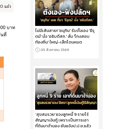
,000 บาท
ไม่มีเส้นสาย! 'อนุทิน' รับตั้งเอง 'ธีรุ
นที่
ตม์' นั่ง 'อธิบดีสถ.' ลั่น 'โกงสอบ
ท้องถิ่น' ใหญ่-เล็กโดนหมด
05 สิงหาคม 2569
‘สุขสมรวย’แจงลูกหนี้ 9 รายไร้
สัญญาเงินกู้ เพราะเป็นการเอา
ที่ดินมาจำนอง ยันแจ้งป.ป.ช.แล้ว