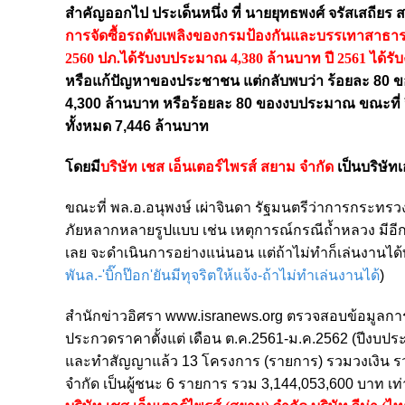
สำคัญออกไป ประเด็นหนึ่ง ที่ นายยุทธพงศ์ จรัสเสถีย
การจัดซื้อรถดับเพลิงของกรมป้องกันและบรรเทาสาธารณภั
2560 ปภ.ได้รับงบประมาณ 4,380 ล้านบาท ปี 2561 ได้ร
หรือแก้ปัญหาของประชาชน แต่กลับพบว่า ร้อยละ 80 ของ
4,300 ล้านบาท หรือร้อยละ 80 ของงบประมาณ ขณะที่ 
ทั้งหมด 7,446 ล้านบาท
โดยมี
บริษัท เชส เอ็นเตอร์ไพรส์ สยาม จำกัด
เป็นบริษัทเ
ขณะที่ พล.อ.อนุพงษ์ เผ่าจินดา รัฐมนตรีว่าการกระทรวง
ภัยหลากหลายรูปแบบ เช่น เหตุการณ์กรณีถ้ำหลวง มีอีกห
เลย จะดำเนินการอย่างแน่นอน แต่ถ้าไม่ทำก็เล่นงานได
พันล.-'บิ๊กป๊อก'ยันมีทุจริตให้แจ้ง-ถ้าไม่ทำเล่นงานได้
)
สำนักข่าวอิศรา www.isranews.org ตรวจสอบข้อมูลการป
ประกวดราคาตั้งแต่ เดือน ต.ค.2561-ม.ค.2562 (ปีงบประม
และทำสัญญาแล้ว 13 โครงการ (รายการ) รวมวงเงิน รวม
จำกัด เป็นผู้ชนะ 6 รายการ รวม 3,144,053,600 บาท 