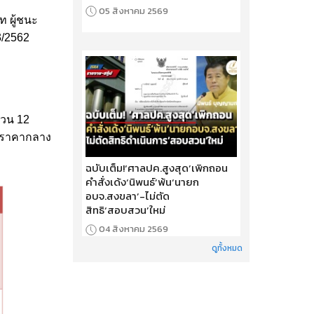
05 สิงหาคม 2569
 ผู้ชนะ
03/2562
นวน 12
่าราคากลาง
ฉบับเต็ม!‘ศาลปค.สูงสุด’เพิกถอน
คำสั่งเด้ง‘นิพนธ์’พ้น‘นายก
อบจ.สงขลา’-ไม่ตัด
สิทธิ‘สอบสวน’ใหม่
04 สิงหาคม 2569
ดูทั้งหมด