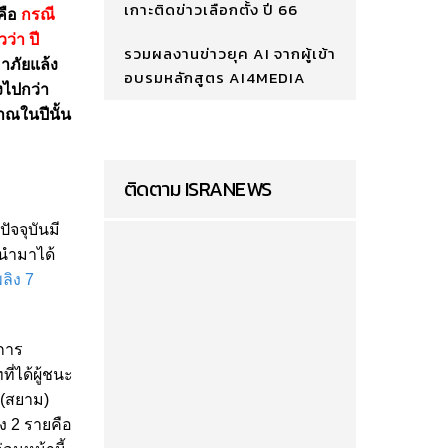
เกาะติดข่าวเลือกตั้ง ปี 66
คือ
กรณี
ว่า ปี
รวมผลงานข่าวยุค AI จากผู้เข้า
าภัยแล้ง
อบรมหลักสูตร AI4MEDIA
งไปกว่า
าณในปีนั้น
ติดตาม ISRANEWS
ัจจุบันมี
ตนำมาได้
ลิง 7
ีการ
ี่ได้ผู้ชนะ
 (สยาม)
ง 2 รายคือ