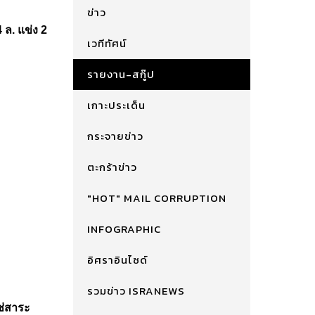
ข่าว
 ล. แข่ง 2
เวทีทัศน์
รายงาน-สกู๊ป
เกาะประเด็น
กระจายข่าว
ตะกร้าข่าว
"HOT" MAIL CORRUPTION
INFOGRAPHIC
อิศราอินไซด์
รวมข่าว ISRANEWS
ช่สาระ