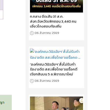
ก.กลาง ขีดเส้น 31 ส.ค.
ส่งก.จังหวัดเพิกถอน 3,440 คน
เอี่ยวโกงสอบท้องถิ่น
06 สิงหาคม 2569
‘องค์คณะวินิจฉัยฯ’สั่งไม่รับคำ
ร้อง‘อดีต สส.เพื่อไทย’ขอรื้อคดี
เรียกสินบน 5 ล.พิจารณาใหม่
06 สิงหาคม 2569