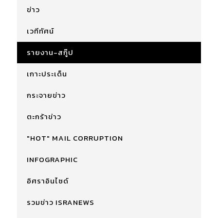
ข่าว
เวทีทัศน์
รายงาน-สกู๊ป
เกาะประเด็น
กระจายข่าว
ตะกร้าข่าว
"HOT" MAIL CORRUPTION
INFOGRAPHIC
อิศราอินไซด์
รวมข่าว ISRANEWS