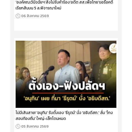
‘องค์คณะวินิจฉัยฯ’สั่งไม่รับคำร้อง‘อดีต สส.เพื่อไทย’ขอรื้อคดี
เรียกสินบน 5 ล.พิจารณาใหม่
06 สิงหาคม 2569
ไม่มีเส้นสาย! 'อนุทิน' รับตั้งเอง 'ธีรุตม์' นั่ง 'อธิบดีสถ.' ลั่น 'โกง
สอบท้องถิ่น' ใหญ่-เล็กโดนหมด
05 สิงหาคม 2569