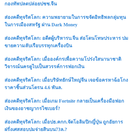
กองทัพปลดปล่อยปชช.จีน
ส่องคดีทุจริตโลก: ความพยายามในการขจัดอิทธิพลกลุ่มทุน
ในการเมืองสหรัฐ ผ่าน Dark Money
ส่องคดีทุจริตโลก: อดีตผู้บริหารบ.จีน ส่อโดนโทษประหาร ปม
ขายความลับเรือบรรทุกเครื่องบิน
ส่องคดีทุจริตโลก: เมื่อองค์กรเพื่อความโปร่งใสนานาชาติ
วิจารณ์นครดูไบเป็นสวรรค์การฟอกเงิน
ส่องคดีทุจริตโลก: เมื่อบริษัทยักษ์ใหญ่จีน เจอข้อครหาฉ้อโกง
ราคาชิ้นส่วนโดรน 4.6 พันล.
ส่องคดีทุจริตโลก: เมื่อเกม Fortnite กลายเป็นเครื่องมือฟอก
เงินของอาชญากรไซเบอร์?
ส่องคดีทุจริตโลก: เมื่อปธ.คกก.จัดโอลิมปิกญี่ปุ่น ถูกอัยการ
ฝรั่งเศสสอบปมจ่ายสินบน73ล.?