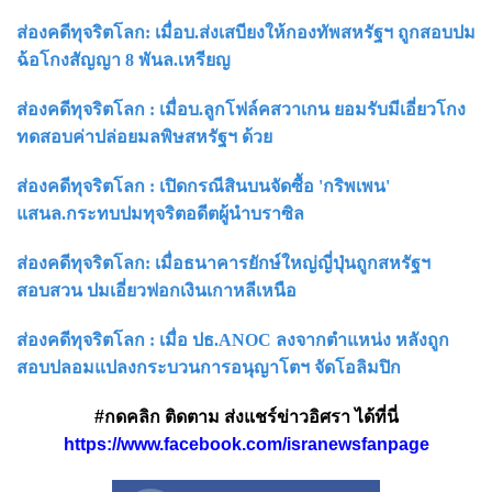
ส่องคดีทุจริตโลก: เมื่อบ.ส่งเสบียงให้กองทัพสหรัฐฯ ถูกสอบปม
ฉ้อโกงสัญญา 8 พันล.เหรียญ
ส่องคดีทุจริตโลก : เมื่อบ.ลูกโฟล์คสวาเกน ยอมรับมีเอี่ยวโกง
ทดสอบค่าปล่อยมลพิษสหรัฐฯ ด้วย
ส่องคดีทุจริตโลก : เปิดกรณีสินบนจัดซื้อ 'กริพเพน'
แสนล.กระทบปมทุจริตอดีตผู้นำบราซิล
ส่องคดีทุจริตโลก: เมื่อธนาคารยักษ์ใหญ่ญี่ปุ่นถูกสหรัฐฯ
สอบสวน ปมเอี่ยวฟอกเงินเกาหลีเหนือ
ส่องคดีทุจริตโลก : เมื่อ ปธ.ANOC ลงจากตำแหน่ง หลังถูก
สอบปลอมแปลงกระบวนการอนุญาโตฯ จัดโอลิมปิก
#กดคลิก ติดตาม ส่งแชร์ข่าวอิศรา ได้ที่นี่
https://www.facebook.com/isranewsfanpage