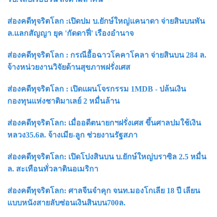
ส่องคดีทุจริตโลก :เปิดปม บ.ยักษ์ใหญ่แคนาดา จ่ายสินบนพัน
ล.แลกสัญญา ยุค 'กัดดาฟี่' เรืองอำนาจ
ส่องคดีทุจริตโลก : กรณีอื้อฉาวโคคาโคลา จ่ายสินบน 284 ล.
จ้างหน่วยงานวิจัยด้านสุขภาพฝรั่งเศส
ส่องคดีทุจริตโลก : เปิดแผนโจรกรรม 1MDB - ปล้นเงิน
กองทุนแห่งชาติมาเลย์ 2 หมื่นล้าน
ส่องคดีทุจริตโลก: เมื่ออดีตนายกฯฝรั่งเศส ขึ้นศาลปมใช้เงิน
หลวง35.6ล. จ้างเมีย-ลูก ช่วยงานรัฐสภา
ส่องคดีทุจริตโลก: เปิดโปงสินบน บ.ยักษ์ใหญ่บราซิล 2.5 หมื่น
ล. สะเทือนทั่วลาตินอเมริกา
ส่องคดีทุจริตโลก: ศาลจีนจำคุก จนท.มองโกเลีย 18 ปี เลียน
แบบหนังสายลับซ่อนเงินสินบน700ล.