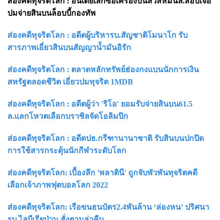
ส่องคดีทุจริตโลก : อินเดียเลิกซื้อเครื่องบินสวิสหมื่นล.สอบเจอ
ปมจ่ายสินบนล็อบบี้กองทัพ
ส่องคดีทุจริตโลก : อดีตผู้บริหารบ.สัญชาติโมนาโก รับ
สารภาพเอี่ยวสินบนสัญญาน้ำมันอิรัก
ส่องคดีทุจริตโลก : ตลาดหลักทรัพย์ฮ่องกงแบนนักการเงิน
สหรัฐตลอดชีวิต เอี่ยวปมทุจริต 1MDB
ส่องคดีทุจริตโลก : อดีตผู้ว่า 'ริโอ' ยอมรับจ่ายสินบน61.5
ล.แลกโหวตเลือกบราซิลจัดโอลิมปิก
ส่องคดีทุจริตโลก : อดีตปธ.กรีฑานานาชาติ รับสินบนปกปิด
การใช้สารกระตุ้นนักกีฬาระดับโลก
ส่องคดีทุจริตโลก: เบื้องลึก 'พลาตินี' ถูกจับพัวพันทุจริตคดี
เลือกเจ้าภาพฟุตบอลโลก 2022
ส่องคดีทุจริตโลก: เรือขนธนบัตร2.4พันล้าน ‘ล่องหน’ ปริศนา
รบ.ไลบีเรียป่วน สั่งตามล่าคืน