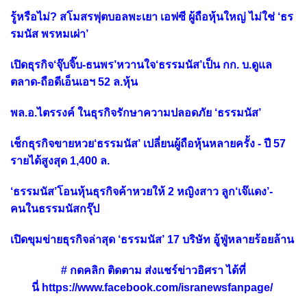
รู้หรือไม่? สโมสรฟุตบอลพะเยา เอฟซี ผู้ถือหุ้นใหญ่ ไม่ใช่ ‘ธร
รมนัส พรหมเผ่า’
เปิดธุรกิจ‘จุ๊บจิ๊บ-ธนพร’หวานใจ‘ธรรมนัส’เป็น กก. บ.ดูแล
ตลาด-ถือดีเอ็นเอฯ 52 ล.หุ้น
พล.อ.ไตรรงค์ ในธุรกิจรักษาความปลอดภัย ‘ธรรมนัส’
เช็กธุรกิจขายหวย‘ธรรมนัส’ เปลี่ยนผู้ถือหุ้นหลายครั้ง - ปี 57
รายได้สูงสุด 1,400 ล.
‘ธรรมนัส’โอนหุ้นธุรกิจค้าหวยให้ 2 หญิงสาว ลูก‘เจ๊แดง’-
คนในธรรมนัสกรุ๊ป
เปิดขุมข่ายธุรกิจล่าสุด ‘ธรรมนัส’ 17 บริษัท อู้ฟู่หลายร้อยล้าน
# กดคลิ
ก ติดตาม ส่งแชร์ข่าวอิศรา ได้ที่
นี่
https://www.facebook.com/isranewsfanpage/