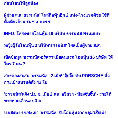
ก่อนโอนให้ลูกน้อง
ผู้ช่วย ส.ส.‘ธรรมนัส’ โผล่ถือหุ้นอีก 2 แห่ง-โรงแรมด้วย ใช้ที่
ตั้งเดียวบ้าน รมช.เกษตรฯ
INFO: โครงข่ายโอนหุ้น 16 บริษัท ธรรมนัส พรหมเผ่า
หญิงผู้รับโอนหุ้น 3 บริษัท‘ธรรมนัส’ โผล่เป็นผู้ช่วย ส.ส.
เปิดข้อมูล ‘ธรรมนัส-อริสรา’เมียคนแรก โอนหุ้น 16 บริษัท ให้
ใคร 7 คน ?
ส่องของสะสม ‘ธรรมนัส’- 2 เมีย! ‘จุ๊บจิ๊บ’ขับ PORSCHE หิ้ว
กระเป๋าแบรนด์ดัง 42 ใบ
'ธรรมนัส’แจ้ง ป.ป.ช. เมีย 2 คน ‘อริสรา - น้องจุ๊บจิ๊บ’ - รายได้
ขายหวยเดือนละ 3 ล.
บ.อสังหาฯ จ.พะเยา ‘ธรรมนัส’ รับโอนหุ้นจากกลุ่ม‘เสี่ยเพ้ง’