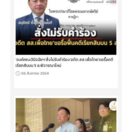
‘องค์คณะวินิจฉัยฯ’สั่งไม่รับคำร้อง‘อดีต สส.เพื่อไทย’ขอรื้อคดี
เรียกสินบน 5 ล.พิจารณาใหม่
06 สิงหาคม 2569