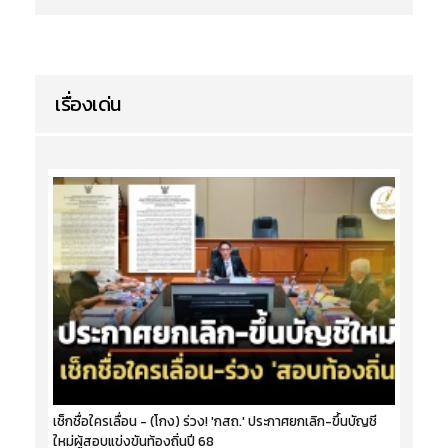
เรื่องเด่น
เช็กชื่อใครเลื่อน - (โกง) ร่วง! 'กสถ.' ประกาศยกเลิก-ขึ้นบัญชี
ใหม่ผู้สอบแข่งขันท้องถิ่นปี 68