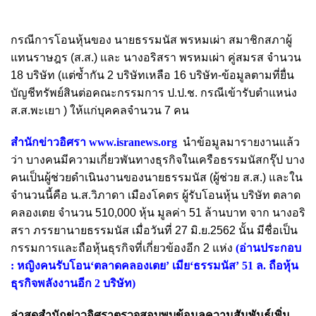
กรณีการโอนหุ้นของ นายธรรมนัส พรหมเผ่า สมาชิกสภาผู้
แทนราษฎร (ส.ส.) และ นางอริสรา พรหมเผ่า คู่สมรส จำนวน
18 บริษัท (แต่ซ้ำกัน 2 บริษัทเหลือ 16 บริษัท-ข้อมูลตามที่ยื่น
บัญชีทรัพย์สินต่อคณะกรรมการ ป.ป.ช. กรณีเข้ารับตำแหน่ง
ส.ส.พะเยา ) ให้แก่บุคคลจำนวน 7 คน
สำนักข่าวอิศรา
www.isranews.org
นำข้อมูลมารายงานแล้ว
ว่า บางคนมีความเกี่ยวพันทางธุรกิจในเครือธรรมนัสกรุ๊ป บาง
คนเป็นผู้ช่วยดำเนินงานของนายธรรมนัส (ผู้ช่วย ส.ส.) และใน
จำนวนนี้คือ น.ส.วิภาดา เมืองโคตร ผู้รับโอนหุ้น บริษัท ตลาด
คลองเตย จำนวน 510,000 หุ้น มูลค่า 51 ล้านบาท จาก นางอริ
สรา ภรรยานายธรรมนัส เมื่อวันที่ 27 มิ.ย.2562 นั้น มีชื่อเป็น
กรรมการและถือหุ้นธุรกิจที่เกี่ยวข้องอีก 2 แห่ง
(อ่านประกอบ
:
หญิงคนรับโอน‘ตลาดคลองเตย’ เมีย‘ธรรมนัส’ 51 ล. ถือหุ้น
ธุรกิจพลังงานอีก 2 บริษัท
)
ล่าสุดสำนักข่าวอิศราตรวจสอบพบข้อมูลความสัมพันธ์เพิ่ม