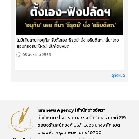
ไม่มีเส้นสาย! 'อนุทิน' รับตั้งเอง 'ธีรุตม์' นั่ง 'อธิบดีสถ.' ลั่น 'โกง
สอบท้องถิ่น' ใหญ่-เล็กโดนหมด
05 สิงหาคม 2569
ดูทั้งหมด
Isranews Agency | สำนักข่าวอิศรา
สำนักงาน : โรงแรมเดอะ รอยัล ริเวอร์ เลขที่ 219
ซอยจรัญสนิทวงศ์ 66/1 แขวง บางพลัด เขต
บางพลัด กรุงเทพมหานคร 10700