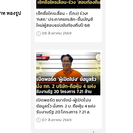
เช็กชื่อใครเลื่อน - (โกง) ร่วง!
บาท ทองรูป
'กสถ.' ประกาศยกเลิก-ขึ้นบัญชี
ใหม่ผู้สอบแข่งขันท้องถิ่นปี 68
08 สิงหาคม 2569
เปิดพอร์ต ธนารัตน์-ผู้เปิดโปง
ข้อมูลรั่ว นั่งกก. 2 บ. ถือหุ้น 4 แห่ง
รับงานรัฐ 20 โครงการ 7.21 ล.
07 สิงหาคม 2569