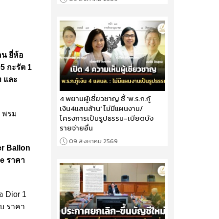
น ยี่ห้อ
5 กะรัต 1
ท และ
4 พยานผู้เชี่ยวชาญ ชี้ 'พ.ร.ก.กู้
เงิน4แสนล้าน' ไม่มีแผนงาน/
ท พรม
โครงการเป็นรูปธรรม-เบียดบัง
รายจ่ายอื่น
09 สิงหาคม 2569
er Ballon
re ราคา
อ Dior 1
 ใบ ราคา