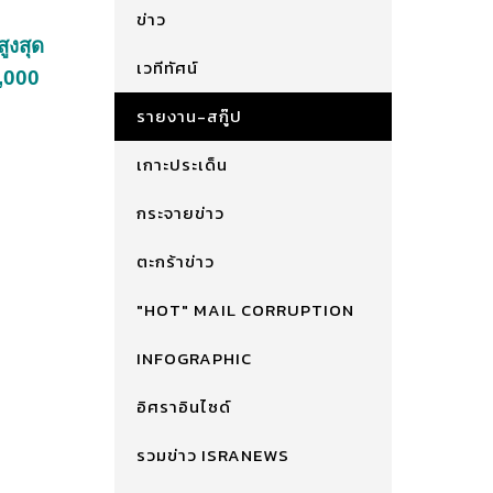
ข่าว
ูงสุด
เวทีทัศน์
0,000
รายงาน-สกู๊ป
เกาะประเด็น
กระจายข่าว
ตะกร้าข่าว
"HOT" MAIL CORRUPTION
INFOGRAPHIC
อิศราอินไซด์
รวมข่าว ISRANEWS