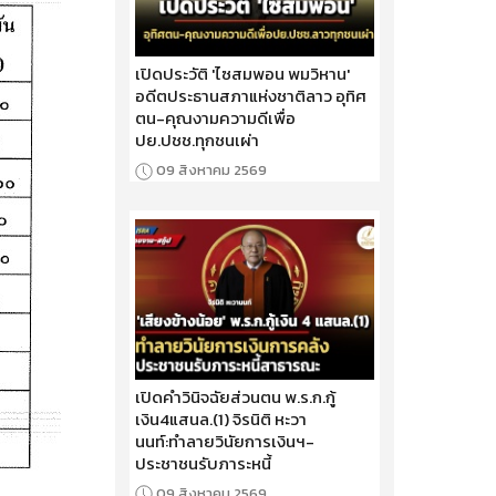
เปิดประวัติ 'ไซสมพอน พมวิหาน'
อดีตประธานสภาแห่งชาติลาว อุทิศ
ตน-คุณงามความดีเพื่อ
ปย.ปชช.ทุกชนเผ่า
09 สิงหาคม 2569
เปิดคำวินิจฉัยส่วนตน พ.ร.ก.กู้
เงิน4แสนล.(1) จิรนิติ หะวา
นนท์:ทำลายวินัยการเงินฯ-
ประชาชนรับภาระหนี้
09 สิงหาคม 2569