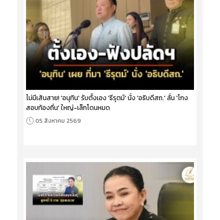
ไม่มีเส้นสาย! 'อนุทิน' รับตั้งเอง 'ธีรุตม์' นั่ง 'อธิบดีสถ.' ลั่น 'โกง
สอบท้องถิ่น' ใหญ่-เล็กโดนหมด
05 สิงหาคม 2569