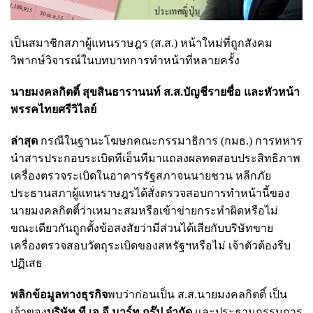
เป็นสมาชิกสภาผู้แทนราษฎร (ส.ส.) หน้าใหม่ที่ถูกสังคม
วิพากษ์วิจารณ์ในบทบาทการทำหน้าที่หลายครั้ง
นายมงคลกิตติ์ สุขสินธารานนท์ ส.ส.บัญชีรายชื่อ และหัวหน้า
พรรคไทยศรีวิไลย์
ล่าสุด
กรณีในฐานะโฆษกคณะกรรมาธิการ (กมธ.) การทหาร
นำสารประกอบระเบิดทีเอ็นทีมาแถลงผลทดสอบประสิทธิภาพ
เครื่องตรวจระเบิดในอาคารรัฐสภาจนนายชวน หลีกภัย
ประธานสภาผู้แทนราษฎรได้สั่งตรวจสอบการทำหน้านี้ของ
นายมงคลกิตติ์ว่าเหมาะสมหรือเข้าข่ายกระทำผิดหรือไม่
ขณะเดียวกันถูกตั้งข้อสงสัยว่ามีส่วนได้เสียกับบริษัทขาย
เครื่องตรวจสอบวัตถุระเบิดของสหรัฐฯหรือไม่ เจ้าตัวต้องรีบ
ปฏิเสธ
พลิกข้อมูลทางธุรกิจ
พบว่าก่อนเป็น ส.ส.นายมงคลกิตติ์ เป็น
เจ้าของ
บริษัท ที.เอ.อี.มาร์ท กรุ๊ป จำกัด
และประธานกรรมการ