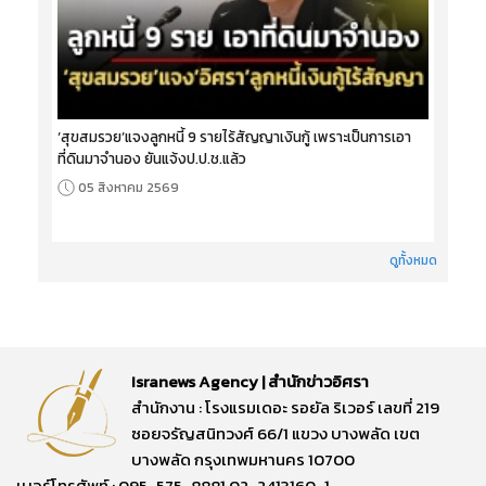
‘สุขสมรวย’แจงลูกหนี้ 9 รายไร้สัญญาเงินกู้ เพราะเป็นการเอา
ที่ดินมาจำนอง ยันแจ้งป.ป.ช.แล้ว
05 สิงหาคม 2569
ดูทั้งหมด
Isranews Agency | สำนักข่าวอิศรา
สำนักงาน : โรงแรมเดอะ รอยัล ริเวอร์ เลขที่ 219
ซอยจรัญสนิทวงศ์ 66/1 แขวง บางพลัด เขต
บางพลัด กรุงเทพมหานคร 10700
เบอร์โทรศัพท์ : 095-575-8881,02-2413160-1