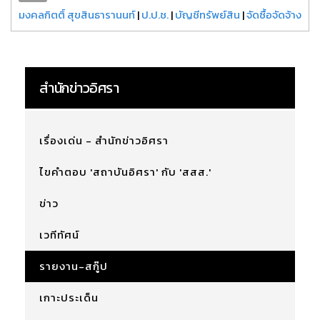
มงคลกิตติ์ สุขสินธารานนท์
|
ป.ป.ช.
|
บัญชีทรัพย์สิน
|
จัดซื้อจัดจ้าง
สำนักข่าวอิศรา
เรื่องเด่น - สำนักข่าวอิศรา
ไขคำตอบ 'สถาบันอิศรา' กับ 'สสส.'
ข่าว
เวทีทัศน์
รายงาน-สกู๊ป
เกาะประเด็น