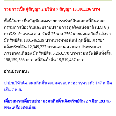
รวมการเป็นคู่สัญญา 2 บริษัท 7 สัญญา 13,301,136 บาท
ทั้งนี้ในการยื่นบัญชีแสดงรายการทรัพย์สินและหนี้สินคณะ
กรรมการป้องกันและปราบปรามการทุจริตแห่งชาติ (ป.ป.ช.)
กรณีรับตำแหน่ง ส.ส. วันที่ 25 พ.ค.2562นายมงคลกิตติ์ แจ้งว่า
มีทรัพย์สิน 180,546,539 บาทนางพัทธนันท์ ฤทธิ์ชัย ภรรยา
แจ้งทรัพย์สิน 12,349,227 บาทและน.ส.ภคอร จันทรคณา
ภรรยาคนที่สอง มีทรัพย์สิน 5,263,770 บาทรวมทรัพย์สินทั้งสิ้น
198,159,536 บาท หนี้สินทั้งสิ้น 19,519,437 บาท
อ่านประกอบ :
ป.ป.ช.ให้'เต้-มงคลกิตติ์'แจงปมครอบครองกรุพระดัง 147 ล.ขีด
เส้น 7 พ.ย.
เดี๋ยวสมรสเดี๋ยวหย่า! ‘มงคลกิตติ์’แจ้งทรัพย์สิน 2 ‘เมีย’ 193 ล.-
พระเครื่องดังเพียบ