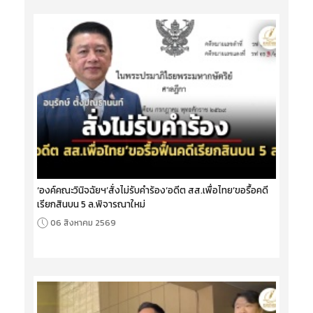
‘องค์คณะวินิจฉัยฯ’สั่งไม่รับคำร้อง‘อดีต สส.เพื่อไทย’ขอรื้อคดี
เรียกสินบน 5 ล.พิจารณาใหม่
06 สิงหาคม 2569