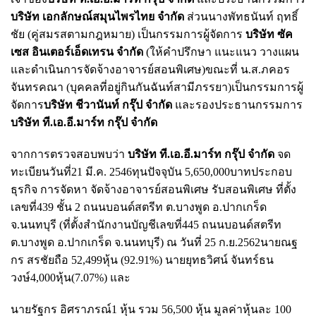
บริษัท เอกลักษณ์สมุนไพรไทย จำกัด
ส่วนนางพัทธนันท์ ฤทธิ์
ชัย (คู่สมรสตามกฎหมาย) เป็นกรรมการผู้จัดการ
บริษัท ซัค
เซส อินเตอร์เอ็ดเทรน จำกัด
(ให้คำปรึกษา แนะแนว วางแผน
และดำเนินการจัดจ้างอาจารย์สอนพิเศษ)ขณะที่ น.ส.ภคอร
จันทรคณา (บุคคลที่อยู่กินกันฉันท์สามีภรรยา)เป็นกรรมการผู้
จัดการ
บริษัท ชีวานันท์ กรุ๊ป จำกัด
และรองประธานกรรมการ
บริษัท ที.เอ.อี.มาร์ท กรุ๊ป จำกัด
จากการตรวจสอบพบว่า
บริษัท ที.เอ.อี.มาร์ท กรุ๊ป จำกัด
จด
ทะเบียนวันที่21 มี.ค. 2546ทุนปัจจุบัน 5,650,000บาทประกอบ
ธุรกิจ การจัดหา จัดจ้างอาจารย์สอนพิเศษ รับสอนพิเศษ ที่ตั้ง
เลขที่439 ชั้น 2 ถนนบอนด์สตรีท ต.บางพูด อ.ปากเกร็ด
จ.นนทบุรี (ที่ตั้งสำนักงานบัญชีเลขที่445 ถนนบอนด์สตรีท
ต.บางพูด อ.ปากเกร็ด จ.นนทบุรี) ณ วันที่ 25 ก.ย.2562นายณฐ
กร สรชัยถือ 52,499หุ้น (92.91%) นายยุทธวิศน์ จันทร์ธน
วงษ์4,000หุ้น(7.07%) และ
นายรัฐกร อิศราภรณ์1 หุ้น รวม 56,500 หุ้น มูลค่าหุ้นละ 100