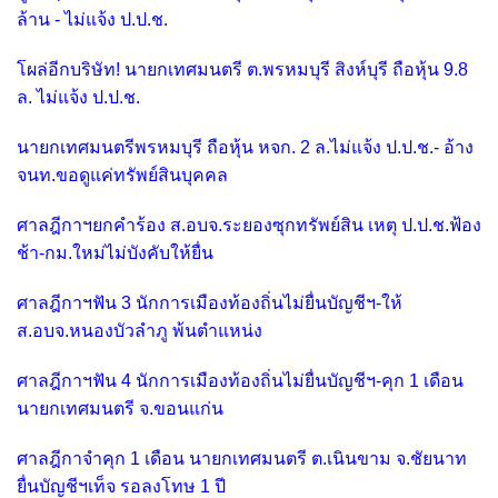
ล้าน - ไม่แจ้ง ป.ป.ช.
โผล่อีกบริษัท! นายกเทศมนตรี ต.พรหมบุรี สิงห์บุรี ถือหุ้น 9.8
ล. ไม่แจ้ง ป.ป.ช.
นายกเทศมนตรีพรหมบุรี ถือหุ้น หจก. 2 ล.ไม่แจ้ง ป.ป.ช.- อ้าง
จนท.ขอดูแค่ทรัพย์สินบุคคล
ศาลฎีกาฯยกคำร้อง ส.อบจ.ระยองซุกทรัพย์สิน เหตุ ป.ป.ช.ฟ้อง
ช้า-กม.ใหม่ไม่บังคับให้ยื่น
ศาลฎีกาฯฟัน 3 นักการเมืองท้องถิ่นไม่ยื่นบัญชีฯ-ให้
ส.อบจ.หนองบัวลำภู พ้นตำแหน่ง
ศาลฎีกาฯฟัน 4 นักการเมืองท้องถิ่นไม่ยื่นบัญชีฯ-คุก 1 เดือน
นายกเทศมนตรี จ.ขอนแก่น
ศาลฎีกาจำคุก 1 เดือน นายกเทศมนตรี ต.เนินขาม จ.ชัยนาท
ยื่นบัญชีฯเท็จ รอลงโทษ 1 ปี