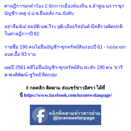
ศาลฎีกาฯยกคำร้อง 2 นักการเมืองท้องถิ่น จ.ลำพูน-นราฯ ซุก
บัญชีฯ เหตุ ป.ป.ช.ยื่นหลัง กม.บังคับ
อย่าลืมฉัน! สมบัติ-นพ.วีระวุฒิ-เมียอริสมันต์ มีคดีรวยผิดปกติ
ในศาลฎีกาฯปี 62
รายชื่อ 190 คนไม่ยื่นบัญชีฯ-ซุกทรัพย์สินรอบปี 61 - รองนายก
อบต.อื้อ 93 ราย
เผยปี 2561 คดีไม่ยื่นบัญชีฯ-ซุกทรัพย์สิน ทะลัก 190 คน ‘ธาริ
ต-พงศ์พัฒน์-ชูวิทย์’ติดกลุ่ม
# กดคลิก ติดตาม ส่งแชร์ข่าวอิศรา ได้ที่
นี่
https://www.facebook.com/isranewsfanpage/