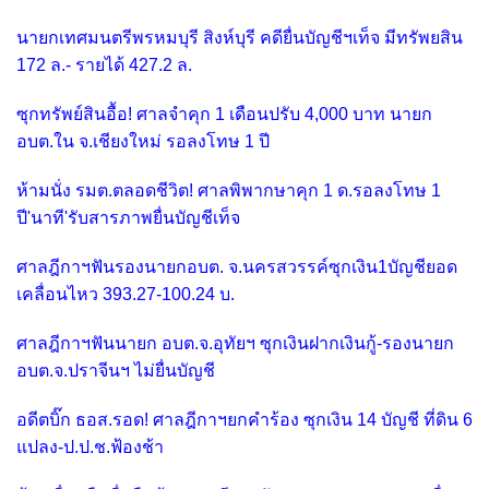
นายกเทศมนตรีพรหมบุรี สิงห์บุรี คดียื่นบัญชีฯเท็จ มีทรัพยสิน
172 ล.- รายได้ 427.2 ล.
ซุกทรัพย์สินอื้อ! ศาลจำคุก 1 เดือนปรับ 4,000 บาท นายก
อบต.ใน จ.เชียงใหม่ รอลงโทษ 1 ปี
ห้ามนั่ง รมต.ตลอดชีวิต! ศาลพิพากษาคุก 1 ด.รอลงโทษ 1
ปี'นาที'รับสารภาพยื่นบัญชีเท็จ
ศาลฎีกาฯฟันรองนายกอบต. จ.นครสวรรค์ซุกเงิน1บัญชียอด
เคลื่อนไหว 393.27-100.24 บ.
ศาลฎีกาฯฟันนายก อบต.จ.อุทัยฯ ซุกเงินฝากเงินกู้-รองนายก
อบต.จ.ปราจีนฯ ไม่ยื่นบัญชี
อดีตบิ๊ก ธอส.รอด! ศาลฎีกาฯยกคำร้อง ซุกเงิน 14 บัญชี ที่ดิน 6
แปลง-ป.ป.ช.ฟ้องช้า