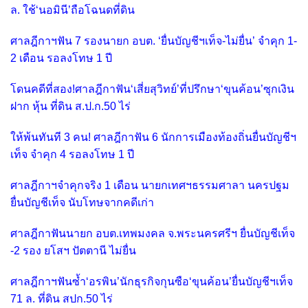
ล. ใช้‘นอมินี’ถือโฉนดที่ดิน
ศาลฎีกาฯฟัน 7 รองนายก อบต. ‘ยื่นบัญชีฯเท็จ-ไม่ยื่น’ จำคุก 1-
2 เดือน รอลงโทษ 1 ปี
โดนคดีที่สอง!ศาลฎีกาฟัน‘เสี่ยสุวิทย์’ที่ปรึกษา‘ขุนค้อน’ซุกเงิน
ฝาก หุ้น ที่ดิน ส.ป.ก.50 ไร่
ให้พ้นทันที 3 คน! ศาลฎีกาฟัน 6 นักการเมืองท้องถิ่นยื่นบัญชีฯ
เท็จ จำคุก 4 รอลงโทษ 1 ปี
ศาลฎีกาฯจำคุกจริง 1 เดือน นายกเทศฯธรรมศาลา นครปฐม
ยื่นบัญชีเท็จ นับโทษจากคดีเก่า
ศาลฎีกาฟันนายก อบต.เทพมงคล จ.พระนครศรีฯ ยื่นบัญชีเท็จ
-2 รอง ยโสฯ ปัตตานี ไม่ยื่น
ศาลฎีกาฯฟันซ้ำ‘อรพิน’นักธุรกิจกุนซือ‘ขุนค้อน’ยื่นบัญชีฯเท็จ
71 ล. ที่ดิน สปก.50 ไร่