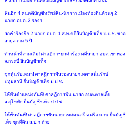
9 นักการเมือง คนดัง ยื่นบัญชีฯเท็จ -รวยผิดปกติ ปี 62
ฟันอีก 4 คนคดีบัญชีทรัพย์สิน-นักการเมืองท้องถิ่นล้วนๆ 2
นายก อบต. 2 รองฯ
ยกคำร้องอีก 2 นายก อบต.-1 ส.ท.คดียื่นบัญชีฯเท็จ ป.ป.ช. ขาด
อายุความ 5 ปี
ทำหน้าที่ตามเดิม! ศาลฎีกาฯยกคำร้อง คดีนายก อบต.เขาทอง
จ.กระบี่ ยื่นบัญชีฯเท็จ
ซุกหุ้นรับเหมา! ศาลฎีกาฯฟันรองนายกเทศฯสนั่นรักษ์
ปทุมธานี ยื่นบัญชีฯเท็จ ป.ป.ช.
ให้พ้นตำแหน่งทันที! ศาลฎีกาฯฟัน นายก อบต.ตาลเตี้ย
จ.สุโขทัย ยื่นบัญชีฯเท็จ ป.ป.ช.
ให้พ้นทันที! ศาลฎีกาฯฟันนายกเทศมนตรี จ.ศรีสะเกษ ยื่นบัญชี
เท็จ ซุกที่ดิน ส.ป.ก ด้วย