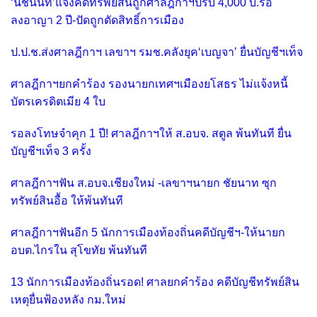
‘นิชนันท์’แจงคดีทรัพย์สินถูกศาลฎีกาฯปรับ 4,000 บ.รอ
ลงอาญา 2 ปี-ปัดถูกตัดสิทธิ์การเมือง
ป.ป.ช.ส่งศาลฎีกาฯ เลขาฯ รมช.คลังยุค‘เบญจา’ ยื่นบัญชีฯเท็จ
ศาลฎีกาฯยกคำร้อง รองนายกเทศฯเมืองยโสธร ไม่แจ้งหนี้
บัตรเครดิตเมีย 4 ใบ
รอลงโทษจำคุก 1 ปี! ศาลฎีกาฯให้ ส.อบจ. สตูล พ้นทันที ยื่น
บัญชีฯเท็จ 3 ครั้ง
ศาลฎีกาฯฟัน ส.อบจ.เชียงใหม่ -เลขาฯนายก ชัยนาท ซุก
ทรัพย์สินอื้อ ให้พ้นทันที
ศาลฎีกาฯฟันอีก 5 นักการเมืองท้องถิ่นคดีบัญชีฯ-ให้นายก
อบต.ไกรใน สุโขทัย พ้นทันที
13 นักการเมืองท้องถิ่นรอด! ศาลยกคำร้อง คดีบัญชีทรัพย์สิน
เหตุยื่นฟ้องหลัง กม.ใหม่