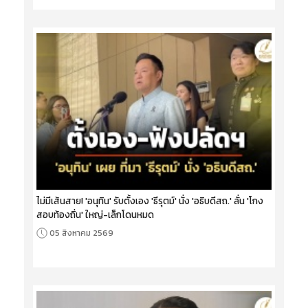
ไม่มีเส้นสาย! 'อนุทิน' รับตั้งเอง 'ธีรุตม์' นั่ง 'อธิบดีสถ.' ลั่น 'โกง
สอบท้องถิ่น' ใหญ่-เล็กโดนหมด
05 สิงหาคม 2569