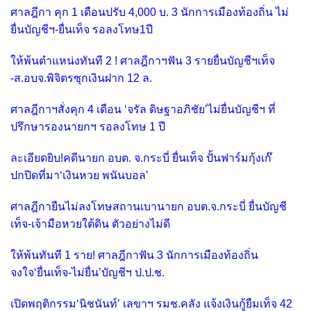
ศาลฎีกา คุก 1 เดือนปรับ 4,000 บ. 3 นักการเมืองท้องถิ่น ไม่
ยื่นบัญชีฯ-ยื่นเท็จ รอลงโทษ1ปี
ให้พ้นตำแหน่งทันที 2 ! ศาลฎีกาฯฟัน 3 รายยื่นบัญชีฯเท็จ
-ส.อบจ.พิจิตรซุกเงินฝาก 12 ล.
ศาลฎีกาฯสั่งคุก 4 เดือน ‘จรัล ดิษฐาอภิชัย’ไม่ยื่นบัญชีฯ ที่
ปรึกษารองนายกฯ รอลงโทษ 1 ปี
ละเอียดยิบ!คดีนายก อบต. จ.กระบี่ ยื่นเท็จ ปั้นฟาร์มกุ้งเก๊
ปกปิดที่มา‘เงินหวย พนันบอล’
ศาลฎีกายืนไม่ลงโทษสถานเบานายก อบต.จ.กระบี่ ยื่นบัญชี
เท็จ-เจ้ามือหวยใต้ดิน ตัวอย่างไม่ดี
ให้พ้นทันที 1 ราย! ศาลฎีกาฟัน 3 นักการเมืองท้องถิ่น
จงใจ‘ยื่นเท็จ-ไม่ยื่น’บัญชีฯ ป.ป.ช.
เปิดพฤติกรรม‘นิชนันท์’ เลขาฯ รมช.คลัง แจ้งเงินกู้ยืมเท็จ 42