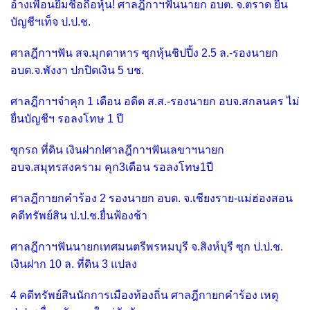
อ้างเพื่อนยืมชื่อถือหุ้น! ศาลฎีกาฯฟันนายก อบต. จ.ตราด ยื่น
บัญชีฯเท็จ ป.ป.ช.
ศาลฎีกาฯฟัน สจ.มุกดาหาร ซุกหุ้นชิปปิ้ง 2.5 ล.-รองนายก
อบต.จ.พังงา ปกปิดเงิน 5 บช.
ศาลฎีกาฯจำคุก 1 เดือน อดีต ส.ส.-รองนายก อบจ.สกลนคร ไม่
ยื่นบัญชีฯ รอลงโทษ 1 ปี
ซุกรถ ที่ดิน เงินฝาก!ศาลฎีกาฯฟันเลขาฯนายก
อบจ.สมุทรสงคราม คุก3เดือน รอลงโทษ1ปี
ศาลฎีกายกคำร้อง 2 รองนายก อบต. จ.เชียงราย-แม่ฮ่องสอน
คดีทรัพย์สิน ป.ป.ช.ยื่นฟ้องช้า
ศาลฎีกาฯฟันนายกเทศมนตรีพรหมบุรี จ.สิงห์บุรี ซุก ป.ป.ช.
เงินฝาก 10 ล. ที่ดิน 3 แปลง
4 คดีทรัพย์สินนักการเมืองท้องถิ่น ศาลฎีกายกคำร้อง เหตุ