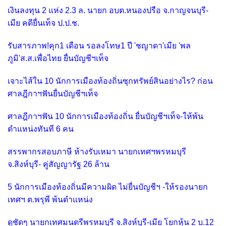
เงินลงทุน 2 แห่ง 2.3 ล. นายก อบต.หนองปรือ จ.กาญจนบุรี-
เมีย คดียื่นเท็จ ป.ป.ช.
รับสารภาพ!คุก1 เดือน รอลงโทษ1 ปี 'ชญาดา'เมีย 'พล
ภูมิ'ส.ส.เพื่อไทย ยื่นบัญชีฯเท็จ
เจาะไส้ใน 10 นักการเมืองท้องถิ่นซุกทรัพย์สินอย่างไร? ก่อน
ศาลฎีกาฯฟันยื่นบัญชีฯเท็จ
ศาลฎีกาฯฟัน 10 นักการเมืองท้องถิ่น ยื่นบัญชีฯเท็จ-ให้พ้น
ตำแหน่งทันที 6 คน
สรรพากรสอบภาษี ห้างรับเหมา นายกเทศฯพรหมบุรี
จ.สิงห์บุรี- คู่สัญญารัฐ 26 ล้าน
5 นักการเมืองท้องถิ่นมีความผิด ไม่ยื่นบัญชีฯ -ให้รองนายก
เทศฯ ต.พรุพี พ้นตำแหน่ง
ดูชัดๆ นายกเทศมนตรีพรหมบุรี จ.สิงห์บุรี-เมีย โยกหุ้น 2 บ.12