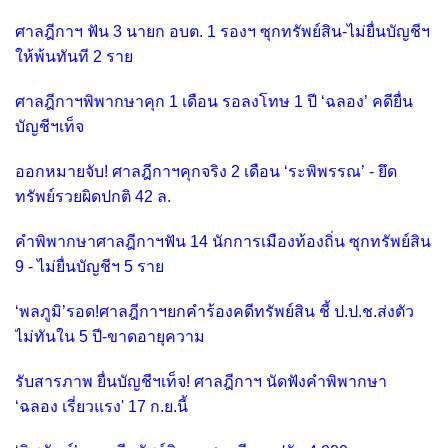
ศาลฎีกาฯ ฟัน 3 นายก อบต. 1 รองฯ ซุกทรัพย์สิน-ไม่ยื่นบัญชีฯ
ให้พ้นทันที 2 ราย
ศาลฎีกาฯพิพากษาคุก 1 เดือน รอลงโทษ 1 ปี ‘ฉลอง’ คดียื่น
บัญชีฯเท็จ
ออกหมายจับ! ศาลฎีกาฯคุกจริง 2 เดือน ‘ระพิพรรณ’ - ยึด
ทรัพย์รวยผิดปกติ 42 ล.
คำพิพากษาศาลฎีกาฯฟัน 14 นักการเมืองท้องถิ่น ซุกทรัพย์สิน
9 - ไม่ยื่นบัญชีฯ 5 ราย
‘พลภูมิ’รอด!ศาลฎีกาฯยกคำร้องคดีทรัพย์สิน ชี้ ป.ป.ช.ส่งตัว
ไม่ทันใน 5 ปี-ขาดอายุความ
รับสารภาพ ยื่นบัญชีฯเท็จ! ศาลฎีกาฯ นัดฟังคำพิพากษา
‘ฉลอง เรี่ยวแรง' 17 ก.ย.นี้