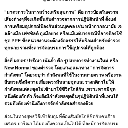
“มาตรการในการสร้างเสริมสุขภาพ” คือ การป้องกันความ
เสี่ยงต่างๆที่จะเกิดขึ้นกับตำรวจจากการปฏิบัติหน้าที่ ตั้งแต่
การเตรียมอุปกรณ์ป้องกันส่วนบุคคล เช่น หน้ากากอนามัย เจ
ลล้างมือ เฟซชิลด์ ถุงมือยาง หรือแม้แต่บางกรณีที่อาจต้องใช้
ชุด PPE ซึ่งหน่วยงานจะต้องจัดสรรรให้พร้อมสำหรับตำรวจ
ทุกนาย รวมทั้งควรจัดอบรมการใช้อุปกรณ์ที่ถูกต้อง
สิ่งที่ ผศ.ดร.ปารีณา เน้นย้ำ คือ รูปแบบการทำงานใหม่ หรือ
New Normal ของตำรวจ โดยเสนอแนวทาง “การจัดการ
กำลังพล” โดยระบุว่า กำลังพลที่ใช้ในงานสายตรวจ หรืองาน
สืบสวนซึ่งมีความเสี่ยงควรมีหลายชุดและวางกติกาไม่ให้
กำลังพลแต่ละชุดไม่เข้ามาใช้ชีวิตใกล้กัน เพราะหากมีชุด
หนึ่งต้องกักตัว ก็จะยังมีกำลังพลชุดอื่นๆปฏิบัติหน้าที่แทนได้
รวมถึงต้องคำนึงถึงการจัดกำลังพลสำรองด้วย
ส่วนในทางยุทธวิธีเข้าจับกุมที่ต้องสัมผัสใกล้ชิดกับคนร้าย
ผศ.ดร.ปารีณา ได้มองถึงความเป็นไปได้ ที่จะมีการจัดอบรม