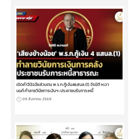
เปิดคำวินิจฉัยส่วนตน พ.ร.ก.กู้เงิน4แสนล.(1) จิรนิติ หะวา
นนท์:ทำลายวินัยการเงินฯ-ประชาชนรับภาระหนี้
09 สิงหาคม 2569