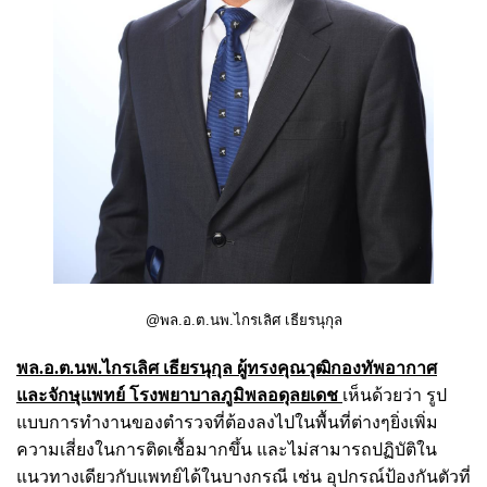
@พล.อ.ต.นพ.ไกรเลิศ เธียรนุกุล
พล.อ.ต.นพ.ไกรเลิศ เธียรนุกุล ผู้ทรงคุณวุฒิกองทัพอากาศ
และจักษุแพทย์ โรงพยาบาลภูมิพลอดุลยเดช
เห็นด้วยว่า รูป
แบบการทำงานของตำรวจที่ต้องลงไปในพื้นที่ต่างๆยิ่งเพิ่ม
ความเสี่ยงในการติดเชื้อมากขึ้น และไม่สามารถปฏิบัติใน
แนวทางเดียวกับแพทย์ได้ในบางกรณี เช่น อุปกรณ์ป้องกันตัวที่