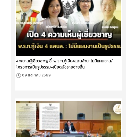
4 พยานผู้เชี่ยวชาญ ชี้ 'พ.ร.ก.กู้เงิน4แสนล้าน' ไม่มีแผนงาน/
โครงการเป็นรูปธรรม-เบียดบังรายจ่ายอื่น
09 สิงหาคม 2569