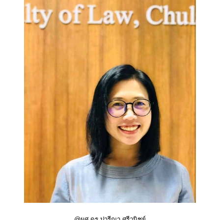
@ผศ.ดร.ปารีณา ศรีวนิชย์