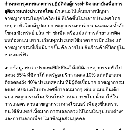
กำหนดกรุงเทพและการปฏิบัติต่อผู้กระทำผิด สถาบันเพื่อการ
ยุติธรรมแห่งประเทศไทย
นำเสนอให้เห็นสภาพปัญหา
อาชญากรรมในยุคโควิด-19 ที่เกิดขึ้นในหลายประเทศ โดย
ระบุว่า ทั่วโลกมีรูปแบบอาชญากรรมบนท้องถนนลดลง ทั้งลัก
โขมย ชิงทรัพย์ ปล้น ฆ่า ข่มขืน หรือแม้แต่การค้ายาเสพติด
บนท้องถนน เพราะเกือบทุกประเทศใช้มาตรการปิดเมือง แต่
อาชญากรรมที่เริ่มมีมากขึ้น คือ การไปปล้นร้านค้าที่ปิดอยู่ใน
ช่วงเคอร์ฟิว
จากข้อมูลพบว่า ประเทศฟิลิปปินส์ มีสถิติอาชญากรรมทั่วไป
ลดลง 55% ที่ชิคาโก้ สหรัฐอเมริกา ลดลง 10% แต่คดียาเสพ
ติดลดลงถึง 40% ประเทศสเปน ที่มีผู้ติดเชื้อมาก อาชญากรรม
ลดลง 50% แต่ในประเทศที่ยากจนมากๆ เช่น เยเมน อินเดีย
พบอาชญากรรมในบริบทใหม่ๆ เช่น การขโมยน้ำมาใช้ใน
การเกษตร ส่วนอาชญากรรมทางไซเบอร์ เพิ่มสูงขึ้นเพราะ
คนใช้อินเทอร์เน็ตมาก การหลอกลวงให้โอนเงินรูปแบบต่างๆ
และการหลอกเพื่อขโมยข้อมูลส่วนบุคคล