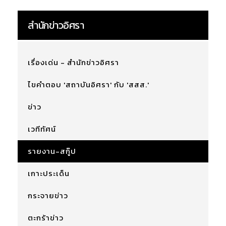
สำนักข่าวอิศรา
เรื่องเด่น - สำนักข่าวอิศรา
ไขคำตอบ 'สถาบันอิศรา' กับ 'สสส.'
ข่าว
เวทีทัศน์
รายงาน-สกู๊ป
เกาะประเด็น
กระจายข่าว
ตะกร้าข่าว