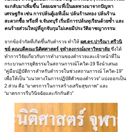
จะกลับมาเพิ่มขึ้น โดยเฉพาะที่เป็นผลพวงมาจากปัญหา
เศรษฐกิจ เช่น การปล้นตู้เอทีเอ็ม ปล้นร้านทอง ปล้นร้าน
สะดวกซื้อ หรือที่ จ.จันทบุรี เริ่มมีการปล้นทุเรียนด้วยซ้ำ และ
คนร้ายส่วนใหญ่ที่ถูกจับกุมไม่เคยมีประวัติอาชญากรรม
จากข้อจำกัดที่เกิดขึ้นกับตำรวจ ทำให้
ผศ.ดร.ปารีณา ศรีวนิ
ชย์ คณบดีคณะนิติศศาสตร์ จุฬาลงกรณ์มหาวิทยาลัย
ซึ่งได้
ทำการวิจัยเกี่ยวกับการทำงานของตำรวจและเจ้าหน้าที่ใน
กระบวนการยุติธรรมในสถานการณ์โควิด-19 จึงนำเสนอ
“คู่มือปฏิบัติการสำหรับตำรวจในช่วงสถานการณ์ โควิด-19”
เพื่อให้เป็น “แนวทางในการปฏิบัติตัวของตำรวจ” แบ่งออกเป็น
2 ส่วน คือ “มาตรการในการสร้างเสริมสุขภาพ” และ
“มาตรการรีบวินิจฉัยและกักกันตัว”