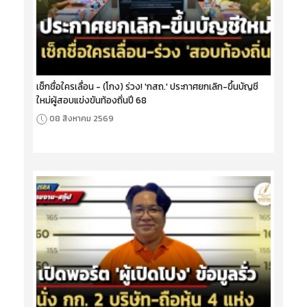
เช็กชื่อใครเลื่อน - (โกง) ร่วง! 'กสถ.' ประกาศยกเลิก-ขึ้นบัญชี
ใหม่ผู้สอบแข่งขันท้องถิ่นปี 68
08 สิงหาคม 2569