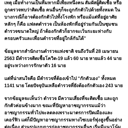
เหตุ เมื่อทำงานเป็นทีมหากมีเพียงหนึ่งคน สัมผัสผู้ติดเชื้อ หรือ
ถูกตรวจพบว่าติดเชื้อ คนอื่นๆก็จะถูกกักตัวไปด้วยทั้งหมด ใน
บางกรณีก็อาจต้องกักตัวไปทั้งโรงพัก หรือแม้แต่ที่อยู่อาศัย
หลักๆ ก็คือ แฟลตตำรวจ เป็นห้องพักที่อยู่ร่วมกันเป็นชุมชน
ตำรวจขนาดใหญ่ ถ้าต้องกักตัวก็ยากจะเว้นระยะห่างกับ
ครอบครัวและเพื่อนตำรวจที่อยู่ใกล้กันได้”
ข้อมูลจากสำนักงานตำรวจแห่งชาติ จนถึงวันที่ 28 เมษายน
2563 มีตำรวจติดเชื้อโควิด-19 แล้ว 60 นาย หายแล้ว 44 นาย
อยู่ระหว่างการรักษาตัว 16 นาย
แต่ที่น่าสนใจคือ มีตำรวจที่ต้องเข้าไป “กักตัวเอง” ทั้งหมด
1141 นาย โดยปัจจุบันเหลือตำรวจที่ยังต้องกักตัวเอง 243 นาย
จากข้อมูลจะเห็นว่า ตำรวจ มีความเสี่ยงที่จะติดเชื้อ และถูก
กักตัวค่อนข้างมาก ขณะที่ปัญหาอาชญากรรมแม้ว่า
อาชญากรรมทั่วไปจะลดลงเพราะมาตรการปิดเมืองและ
เคอร์ฟิว แต่ก็มีปัญหาอาชญากรรมทางไซเบอร์พุ่งสูงขึ้นอย่าง
ต่อเนื่อง ส่วนรูปแบบการก่ออาชญากรรมอื่นๆ เริ่มมีแนวโน้ม