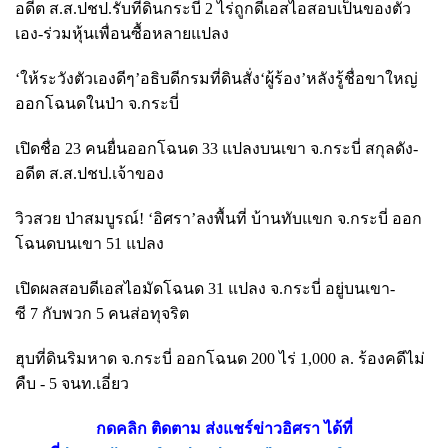
อดีต ส.ส.ปชป.รับที่ดินกระบี่
2 ไร่ถูกดีเอสไอสอบเป็นของตัว
เอง-ร่วมหุ้นเพื่อนซื้อหลายแปลง
‘ให้ระวังตัวเองดีๆ’อธิบดีกรมที่ดินสั่ง‘ผู้ร้อง’หลังรู้ชื่อขาใหญ่
ออกโฉนดในป่า จ.กระบี่
เปิดชื่อ
23 คนยื่นออกโฉนด 33 แปลงบนเขา จ.กระบี่ สกุลดัง-
อดีต ส.ส.ปชป.เจ้าของ
วิวสวย ป่าสมบูรณ์!
‘อิศรา’ลงพื้นที่ บ้านทับแขก จ.กระบี่ ออก
โฉนดบนเขา 51 แปลง
เปิดผลสอบดีเอสไอมัดโฉนด
31 แปลง จ.กระบี่ อยู่บนเขา-
ซี 7 กับพวก 5 คนส่อทุจริต
ฮุบที่ดินริมหาด จ.กระบี่ ออกโฉนด
200 ไร่ 1,000 ล. ร้องคดีไม่
คืบ - 5 จนท.เอี่ยว
กดคลิก ติดตาม ส่งแชร์ข่าวอิศรา ได้ที่