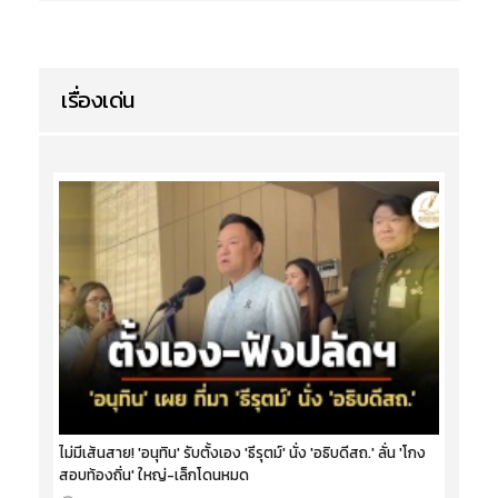
เรื่องเด่น
ไม่มีเส้นสาย! 'อนุทิน' รับตั้งเอง 'ธีรุตม์' นั่ง 'อธิบดีสถ.' ลั่น 'โกง
สอบท้องถิ่น' ใหญ่-เล็กโดนหมด