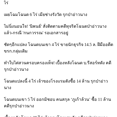
ไร่
เผยโฉมโฉนด
6 ไร่ เมียช่างรังวัด รุกป่าอ่าวนาง
ไม่นิ่งนอนใจ!
'นิพนธ์' สั่งติดตามคดีทุจริตโฉนดป่าอ่าวนาง
แล้ว-กรณี 'กนกวรรณ' รอเอกสารอยู่
ชัดๆอีกแปลง โฉนดบนเขา
4 ไร่ ขายนักธุรกิจ 14.5 ล. ฝีมืออดีต
ขรก.กลุ่มเดิม
ทำใบไต่สวนครอบครองเท็จ! เบื้องหลังโฉนด บ.รีสอร์ทดัง คดี
รุกป่าอ่าวนาง
โฉนดแปลงนี้
4 ไร่ เจ้าของโรงแรมดังซื้อ 14 ล้าน รุกป่าอ่าว
นาง
โฉนดบนเขา
5 ไร่ ออกมิชอบ คนสกุล ‘ภูเก้าล้วน’ ซื้อ 11 ล้าน
คดีรุกป่าอ่าวนาง