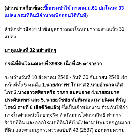
(อ่านข่าวเกี่ยวข้อง:
บิ๊กกรมป่าไม้ กางกม.ม.61 ปมโฉนด 33
แปลง กรมที่ดินมีอำนาจเพิกถอนได้ทันที
)
สำนักข่าวอิศรา นำข้อมูลการออกโฉนดมารายงานแล้ว 31
แปลง
มาดูแปลงที่ 32 อย่างชัดๆ
กรณีที่ดินโฉนดเลขที่ 39636 เนื้อที่ 45 ตารางวา
ระหว่างวันที่ 10 สิงหาคม 2548 - วันที่ 30 กันยายน 2548 เจ้า
หน้าที่ทั้ง 5 คนคือ
1.นายสถาพร โกมาศ 2.นายอำนาจ เลิศ
ไกร 3.นางสาวศศิธรหรือ วรภร สมสะอาด 4.นายสมมาศ
ประดับเพชร และ 5. นายธวัชชัย ทับทิมทอง (นายนิคม หิรัญ
โรจน์ รายที่ 6 เสียชีวิตแล้ว)
ซึ่งเป็นเจ้าพนักงาน ร่วมกันใช้อํา
นาจในตําแหน่งโดย ทุจริต ดําเนินการไต่สวนสิทธิ ทําการ
รังวัดที่ดิน และออกโฉนดที่ดินให้เป็นไปตามประมวลกฎหมาย
ที่ดิน และตามกฎกระทรวงฉบับที่ 43 (2537) ออกตามความ