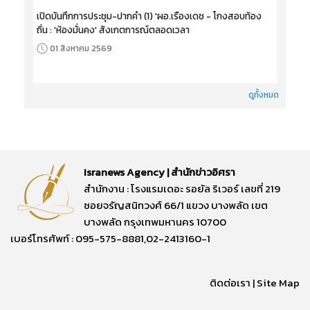
เปิดบันทึกการประชุม-ปากคำ (1) 'ผอ.เรืองเดช - โกงสอบท้อง
ถิ่น : 'ห้องมั่นคง' สังเกตการณ์ตลอดเวลา
01 สิงหาคม 2569
ดูทั้งหมด
Isranews Agency | สำนักข่าวอิศรา
สำนักงาน : โรงแรมเดอะ รอยัล ริเวอร์ เลขที่ 219
ซอยจรัญสนิทวงศ์ 66/1 แขวง บางพลัด เขต
บางพลัด กรุงเทพมหานคร 10700
เบอร์โทรศัพท์ : 095-575-8881,02-2413160-1
ติดต่อเรา
|
Site Map