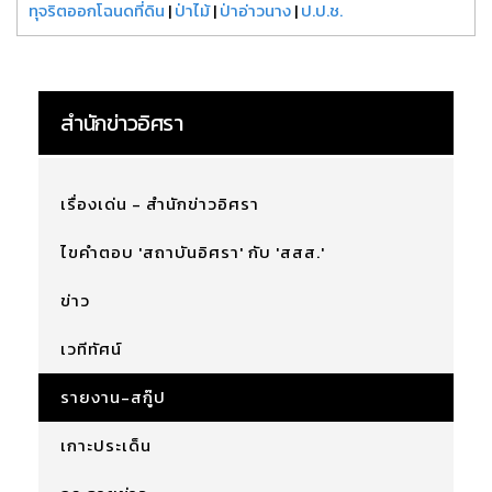
ทุจริตออกโฉนดที่ดิน
|
ป่าไม้
|
ป่าอ่าวนาง
|
ป.ป.ช.
สำนักข่าวอิศรา
เรื่องเด่น - สำนักข่าวอิศรา
ไขคำตอบ 'สถาบันอิศรา' กับ 'สสส.'
ข่าว
เวทีทัศน์
รายงาน-สกู๊ป
เกาะประเด็น