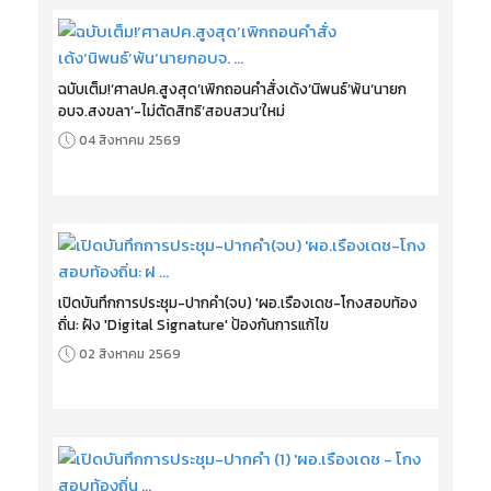
ฉบับเต็ม!‘ศาลปค.สูงสุด’เพิกถอนคำสั่งเด้ง‘นิพนธ์’พ้น‘นายก
อบจ.สงขลา’-ไม่ตัดสิทธิ‘สอบสวน’ใหม่
04 สิงหาคม 2569
เปิดบันทึกการประชุม-ปากคำ(จบ) 'ผอ.เรืองเดช-โกงสอบท้อง
ถิ่น: ฝัง 'Digital Signature' ป้องกันการแก้ไข
02 สิงหาคม 2569