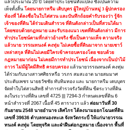
แล้วประมาณ 20 ปี โดยทําประโยชน์ทั้งแปลง ซึ่งเป็นความ
เท็จทั้งสิ้น
โดยนายกาหรีม เติบบุตร ผู้ใหญ่บ้านหมู่ 3 ผู้ปกครอง
ท้องที่ ได้ลงชื่อในใบไต่สวน และบันทึกถ้อยคํารับรองว่า รู้จัก
เจ้าของที่ดิน ได้ร่วมเดินสํารวจ ที่ดินดังกล่าวเป็นที่สวนได้มา
โดยชอบด้วยกฎหมาย และรับรองแนว เขตที่ดินดังกล่าว มีการ
ทําประโยชน์ตามที่กล่าวอ้างจริง ซึ่งเป็นความเท็จ ความจริง
แล้วนาย วรรณทนงค์ คงทุ่ม ไม่เคยซื้อที่ดินมาจาก นายเชาว์
เหล่าสกุล ที่ดินไม่เคยมีใครเข้าครอบครองโดย ชอบด้วย
กฎหมายมาก่อน ไม่เคยมีการทําประโยชน์ เนื่องจากเป็นป่าไม้
ถาวร ไม่มีผู้ใดมีสิทธิ ครอบครอง
แล้วนายวรรณทนงค์ คงทุ่ม
ได้ร่วมกับนางสาวศศิธรหรือ วรภร สมสะอาด นายสมมาศ
ประดับเพชร นายธวัชชัย ทับทิมทอง และ นายกาหรีม เตบบุตร
จัดทําใบไต่สวนสิทธิ ทําการสํารวจรังวัดที่ดิน ขีดระวางที่ดิน
ลงในระวางที่ดิน เลขที่ 4725 ||| 7294-3 กําหนดเลขที่ดิน 6
หน้าสํารวจที่ 2067 เนื้อที่ 45 ตารางวา แล้ว
ต่อมาวันที่ 30
กันยายน 2548 นายอำนาจ เลิศไกร ได้ลงนามออกโฉนดที่ดิน
เลขที่ 39636 ตําบลหนองทะเล จังหวัดกระบี่ ให้แก่นายวรรณ
ทนงค์ คงทุ่ม โดยทุจริต และฝ่าฝืนต่อกฎหมาย เนื่องจาก พื้นที่