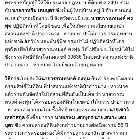
พระราชบัญญัติให้ใช้ประมวล กฎหมายที่ดิน พ.ศ.2497 ร่วม
กับ
นายกาหรีม เตบบุตร
ซึ่งเป็นผู้ใหญ่บ้าน หมู่ 3 ตําบล หนอง
ทะเล อําเภอเมืองกระบี่ จังหวัดกระบี่ และ
นายวรรณทนงค์ คง
ทุ่ม
ปฏิบัติหน้าที่โดยมิชอบ เพื่อให้เกิดความเสียหายแก่ป่า
สงวนแห่งชาติ ป่าอ่าวนาง - หางนาค ป่าไม้ถาวร กรมอุทยาน
แห่งชาติ สัตว์ป่า และพันธุ์พืช กรมป่าไม้ ปฏิบัติหน้าที่โดย
ทุจริต เพื่อให้นายวรรณทนงค์ คงทุ่ม ได้ไปซึ่ง ประโยชน์ ได้ไป
ซึ่งกรรมสิทธิ์ที่ดินโฉนดเลขที่ 39636 ในเขตป่าสงวนแห่งชาติ
ป่าอ่าวนาง – หางนาค โดยมิชอบด้วยกฎหมาย
วิธีการ-
โดยจัดให้
นายวรรณทนงค์ คงทุ่ม
ยื่นคําร้องขอไต่สวน
กรรมสิทธิ์ในที่ดิน ที่ป่าสงวนแห่งชาติบ้าอ่าวนาง - หางนาค
แล้วร่วมกันจัดทําใบไต่สวนที่ดินอันเป็นเท็จ ว่า นายวรรณ
ทนงค์ คงทุ่ม ได้ครอบครองที่ดินในเขตป่าไม้ถาวร ป่าอ่าวนาง
- หางนาค มาก่อนโดยซื้อสิทธิ ครอบครองมาจาก
นายเชาว์
เหล่าสกุล
ซึ่งซื้อมาจาก
นายเกษม เตบบุตร นายเสนาะ เตบ
บุตร
ซึ่ง ครอบครองที่ดินดังกล่าวมาอย่างต่อเนื่องรวม 55 ปี
ระหว่างการครอบครองได้มีการปลูกผลอาสิน ยางพารามา