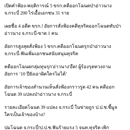
เปิดคำฟ้อง-พฤติการณ์
5 ขรก.คดีออกโฉนดป่าอ่าวนาง
จ.กระบี่ 200 ไร่เอื้อเอกชน 31 ราย
เผยชื่อ
4 อดีต ขรก.! อัยการสั่งฟ้องคดีทุจริตออกโฉนดทับป่า
อ่าวนาง จ.กระบี่-ขาด 1 คน
อัยการสูงสุดสั่งฟ้อง
5 ขรก.คดีออกโฉนดรุกป่าอ่าวนาง
จ.กระบี่-ฟันเพิ่มเอกชนสนับสนุนทุจริต
คดีออกโฉนดกลุ่มทุนรุก
'อ่าวนาง'อืด! ผู้ร้องรุดทวงถาม
อัยการ ‘10 ปียังเอาผิดใครไม่ได้’
อัยการเจ้าของสำนวนเห็นสั่งฟ้องกราวรูด
42 คน คดีออก
โฉนด 39 แปลงป่าอ่าวนาง จ.กระบี่
รายละเอียดโฉนด
39 แปลง จ.กระบี่ ในข่ายถูก ป.ป.ช.ชี้มูล
ใครเป็นเจ้าของบ้าง?
ปมโฉนด จ.กระบี่!ป.ป.ช.ฟันร้ายแรง
5 จนท.ทุจริต เพิก