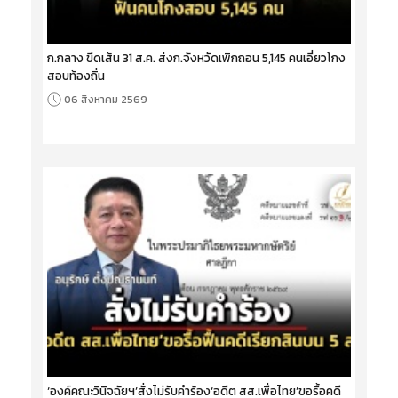
ก.กลาง ขีดเส้น 31 ส.ค. ส่งก.จังหวัดเพิกถอน 5,145 คนเอี่ยวโกง
สอบท้องถิ่น
06 สิงหาคม 2569
‘องค์คณะวินิจฉัยฯ’สั่งไม่รับคำร้อง‘อดีต สส.เพื่อไทย’ขอรื้อคดี