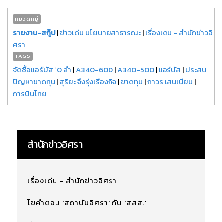
หมวดหมู่
รายงาน-สกู๊ป
|
ข่าวเด่น นโยบายสาธารณะ
|
เรื่องเด่น - สำนักข่าวอิ
ศรา
TAGS
จัดซื้อแอร์บัส 10 ลำ
|
A340-600
|
A340-500
|
แอร์บัส
|
ประสบ
ปัญหาขาดทุน
|
สุริยะ จึงรุ่งเรืองกิจ
|
ขาดทุน
|
ถาวร เสนเนียม
|
การบินไทย
สำนักข่าวอิศรา
เรื่องเด่น - สำนักข่าวอิศรา
ไขคำตอบ 'สถาบันอิศรา' กับ 'สสส.'