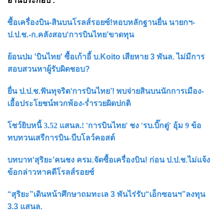
อ่านประกอบ :
ซื้อเครื่องบิน-สินบนโรลส์รอยซ์!หอบหลักฐานยื่น นายกฯ-
ป.ป.ช.-ก.คลังสอบ‘การบินไทย’ขาดทุน
ย้อนปม 'บินไทย' ซื้อเก้าอี้ บ.Koito เสียหาย 3 พันล. ไม่มีการ
สอบสวนหาผู้รับผิดชอบ?
ยื่น ป.ป.ช.ฟันทุจริต‘การบินไทย’! พบจ่ายสินบนนักการเมือง-
เอื้อประโยชน์พวกพ้อง-ร่ำรวยผิดปกติ
โชว์ยิบหนี้ 3.52 แสนล.! 'การบินไทย' ชง 'รบ.บิ๊กตู่' อุ้ม 9 ข้อ
ทบทวนเสรีการบิน-บีบโลว์คอสต์
บทบาท‘สุริยะ’คนชง ครม.จัดซื้อเครื่องบิน! ก่อน ป.ป.ช.ไม่แจ้ง
ข้อกล่าวหาคดีโรลส์รอยซ์
“สุริยะ”เดินหน้าศึกษาถมทะเล 3 พันไร่รับ“เอ็กซอนฯ”ลงทุน
3.3 แสนล.