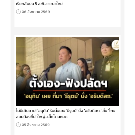
เรียกสินบน 5 ล.พิจารณาใหม่
06 สิงหาคม 2569
ไม่มีเส้นสาย! 'อนุทิน' รับตั้งเอง 'ธีรุตม์' นั่ง 'อธิบดีสถ.' ลั่น 'โกง
สอบท้องถิ่น' ใหญ่-เล็กโดนหมด
05 สิงหาคม 2569