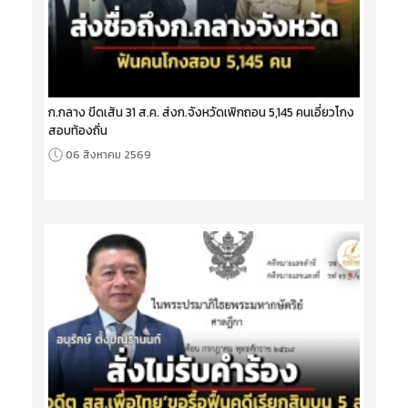
ก.กลาง ขีดเส้น 31 ส.ค. ส่งก.จังหวัดเพิกถอน 5,145 คนเอี่ยวโกง
สอบท้องถิ่น
06 สิงหาคม 2569