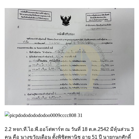
2.2 หจก.ที.ไอ.พี.ออโต่พาร์ท ณ วันที่ 18 ต.ค.2542 มีหุ้นส่วน 3
คน คือ นางขวัญเดือน ตั้งพิชิตพานิช อายุ 51 ปี นายกนกศักดิ์